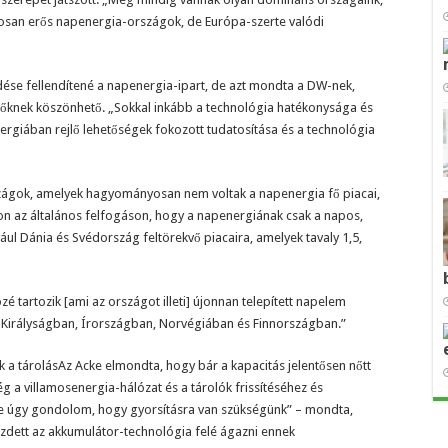
an erős napenergia-országok, de Európa-szerte valódi
ése fellendítené a napenergia-ipart, de azt mondta a DW-nek,
őknek köszönhető. „Sokkal inkább a technológia hatékonysága és
ergiában rejlő lehetőségek fokozott tudatosítása és a technológia
rszágok, amelyek hagyományosan nem voltak a napenergia fő piacai,
zon az általános felfogáson, hogy a napenergiának csak a napos,
ául Dánia és Svédország feltörekvő piacaira, amelyek tavaly 1,5,
 tartozik [ami az országot illeti] újonnan telepített napelem
 Királyságban, Írországban, Norvégiában és Finnországban.”
 a tárolásAz Acke elmondta, hogy bár a kapacitás jelentősen nőtt
 a villamosenergia-hálózat és a tárolók frissítéséhez és
De úgy gondolom, hogy gyorsításra van szükségünk” – mondta,
zdett az akkumulátor-technológia felé ágazni ennek