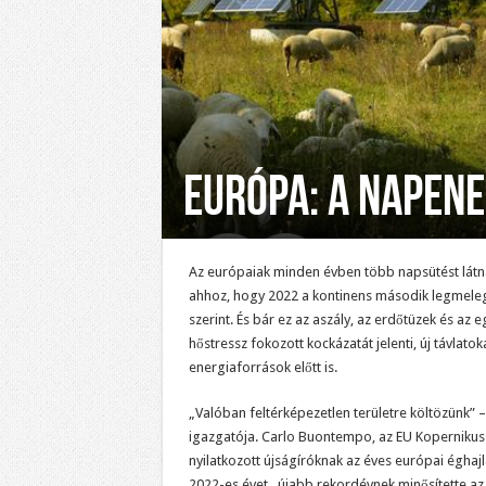
Európa: A napene
Az európaiak minden évben több napsütést látna
ahhoz, hogy 2022 a kontinens második legmele
szerint. És bár ez az aszály, az erdőtüzek és az 
hőstressz fokozott kockázatát jelenti, új távlato
energiaforrások előtt is.
„Valóban feltérképezetlen területre költözünk” 
igazgatója. Carlo Buontempo, az EU Kopernikusz
nyilatkozott újságíróknak az éves európai éghajla
2022-es évet „újabb rekordévnek minősítette a