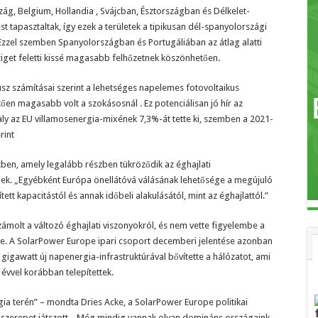
ág, Belgium, Hollandia , Svájcban, Észtországban és Délkelet-
tapasztaltak, így ezek a területek a tipikusan dél-spanyolországi
 Ezzel szemben Spanyolországban és Portugáliában az átlag alatti
ziget feletti kissé magasabb felhőzetnek köszönhetően.
usz számításai szerint a lehetséges napelemes fotovoltaikus
en magasabb volt a szokásosnál . Ez potenciálisan jó hír az
y az EU villamosenergia-mixének 7,3%-át tette ki, szemben a 2021-
rint
en, amely legalább részben tükröződik az éghajlati
k. „Egyébként Európa önellátóvá válásának lehetősége a megújuló
tt kapacitástól és annak időbeli alakulásától, mint az éghajlattól.”
ámolt a változó éghajlati viszonyokról, és nem vette figyelembe a
. A SolarPower Europe ipari csoport decemberi jelentése azonban
gigawatt új napenergia-infrastruktúrával bővítette a hálózatot, ami
évvel korábban telepítettek.
gia terén” – mondta Dries Acke, a SolarPower Europe politikai
s szerepet játszott. „Még mindig vannak olyan domináns országaink,