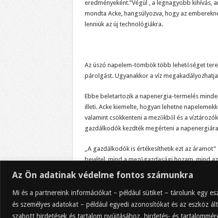
eredményeként.”Végül , a legnagyobb kihívás, a
mondta Acke, hangsúlyozva, hogy az embereknek
lenniük az új technológiákra.
Az úszó napelem-tömbök több lehetőséget tere
párolgást. Ugyanakkor a víz megakadályozhatja
Ebbe beletartozik a napenergia-termelés minden
illeti. Acke kiemelte, hogyan lehetne napelemek
valamint csökkenteni a mezőkből és a víztározó
gazdálkodók kezdték megérteni a napenergiára v
„A gazdálkodók is értékesíthetik ezt az áramot
bevétel, mind a mezőgazdasági hozam, mind az
Az Ön adatinak védelme fontos számunkra
Szerkesztette: Tamsin Walker
Mi és a partnereink információkat – például sütiket – tárolunk egy 
és személyes adatokat – például egyedi azonosítókat és az eszköz ált
szabott hirdetések és tartalom nyújtásához, hirdetés- és tartalommé