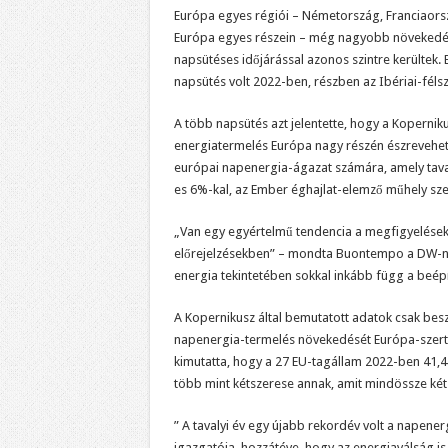
Európa egyes régiói – Németország, Franciaorsz
Európa egyes részein – még nagyobb növekedést 
napsütéses időjárással azonos szintre kerültek.
napsütés volt 2022-ben, részben az Ibériai-féls
A több napsütés azt jelentette, hogy a Kopernik
energiatermelés Európa nagy részén észrevehető
európai napenergia-ágazat számára, amely taval
es 6%-kal, az Ember éghajlat-elemző műhely sze
„Van egy egyértelmű tendencia a megfigyelésekb
előrejelzésekben” – mondta Buontempo a DW-ne
energia tekintetében sokkal inkább függ a beépíte
A Kopernikusz által bemutatott adatok csak besz
napenergia-termelés növekedését Európa-szerte
kimutatta, hogy a 27 EU-tagállam 2022-ben 41,4 
több mint kétszerese annak, amit mindössze két 
” A tavalyi év egy újabb rekordév volt a napener
igazgatója, hozzátéve, hogy az energiaválság i