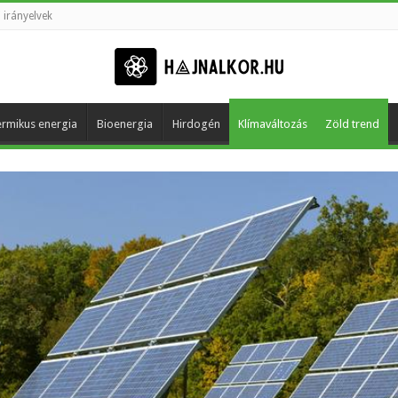
 irányelvek
rmikus energia
Bioenergia
Hirdogén
Klímaváltozás
Zöld trend