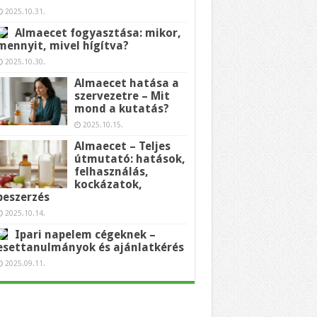
2025.10.31.
Almaecet fogyasztása: mikor,
mennyit, mivel hígítva?
2025.10.30.
Almaecet hatása a
szervezetre – Mit
mond a kutatás?
2025.10.15.
Almaecet – Teljes
útmutató: hatások,
felhasználás,
kockázatok,
beszerzés
2025.10.14.
Ipari napelem cégeknek –
esettanulmányok és ajánlatkérés
2025.09.11.