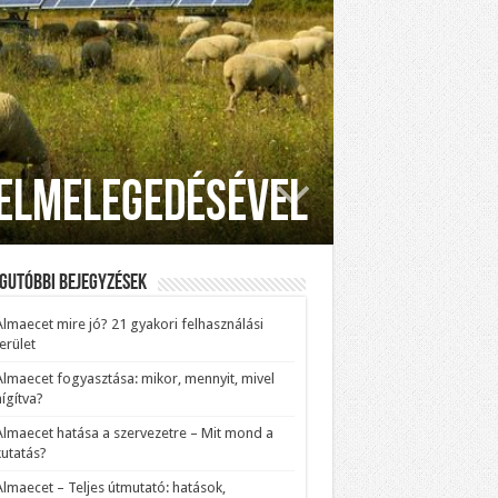
felmelegedésével
gutóbbi bejegyzések
Almaecet mire jó? 21 gyakori felhasználási
erület
Almaecet fogyasztása: mikor, mennyit, mivel
ígítva?
Almaecet hatása a szervezetre – Mit mond a
kutatás?
Almaecet – Teljes útmutató: hatások,