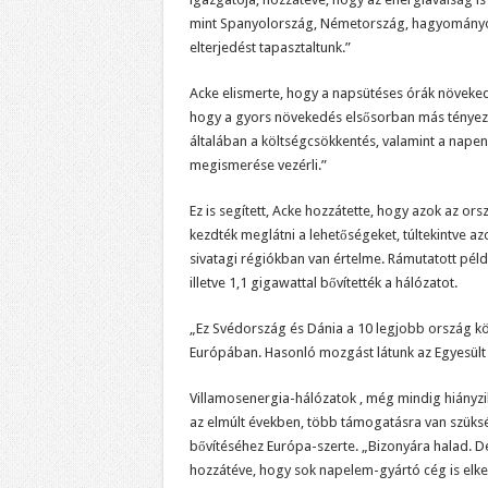
mint Spanyolország, Németország, hagyományos
elterjedést tapasztaltunk.”
Acke elismerte, hogy a napsütéses órák növeked
hogy a gyors növekedés elsősorban más tényez
általában a költségcsökkentés, valamint a napen
megismerése vezérli.”
Ez is segített, Acke hozzátette, hogy azok az o
kezdték meglátni a lehetőségeket, túltekintve a
sivatagi régiókban van értelme. Rámutatott péld
illetve 1,1 gigawattal bővítették a hálózatot.
„Ez Svédország és Dánia a 10 legjobb ország közé
Európában. Hasonló mozgást látunk az Egyesült
Villamosenergia-hálózatok , még mindig hiányzik
az elmúlt években, több támogatásra van szükség
bővítéséhez Európa-szerte. „Bizonyára halad. 
hozzátéve, hogy sok napelem-gyártó cég is elke