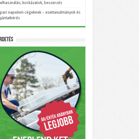
felhasználás, kockázatok, beszerzés
Ipari napelem cégeknek – esettanulmányok és
ajánlatkérés
rdetés