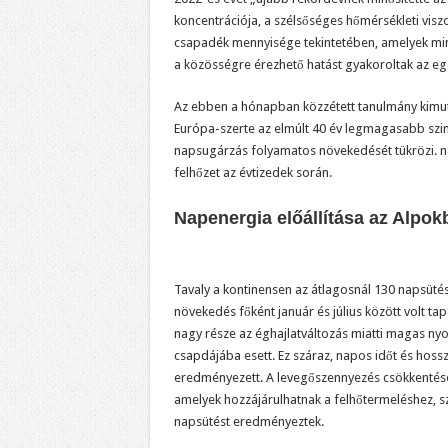
koncentrációja, a szélsőséges hőmérsékleti visz
csapadék mennyisége tekintetében, amelyek mi
a közösségre érezhető hatást gyakoroltak az eg
Az ebben a hónapban közzétett tanulmány kimu
Európa-szerte az elmúlt 40 év legmagasabb szintj
napsugárzás folyamatos növekedését tükrözi. n
felhőzet az évtizedek során.
Napenergia előállítása az Alpok
Tavaly a kontinensen az átlagosnál 130 napsütés
növekedés főként január és július között volt ta
nagy része az éghajlatváltozás miatti magas ny
csapdájába esett. Ez száraz, napos időt és hoss
eredményezett. A levegőszennyezés csökkentésér
amelyek hozzájárulhatnak a felhőtermeléshez, sz
napsütést eredményeztek.