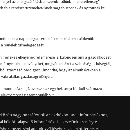
mellyel az energiaátállásban szembesülünk, a tehetetlenség” –
 és a rendszerüzemeltetőknek magabiztosnak és nyitottnak kell
mthetnek a napenergia-termelésre, miközben csökkentik a
 a panelek túlmelegedését
.
 mellékes előnyének felismerése is, különösen ami a gazdálkodást
kel árnyékolni a növényeket, megvédeni őket a szélsőséges hőségtől,
kból származó párolgást. Elmondta, hogy az elmúlt években a
aló átállás gazdasági előnyeit.
” – mondta Acke. „Növekszik az egy hektárnyi földből származó
 elektromosság szempontjából.”
eszközön vagy hozzáférünk az eszközön tárolt információkhoz,
al küldött alapvető információkat – kezelünk személyre
réshez, nézettségi adatok gyűjtéséhez, valamint termékek