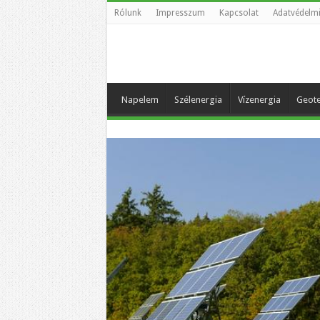
Rólunk
Impresszum
Kapcsolat
Adatvédelmi
Napelem
Szélenergia
Vízenergia
Geote