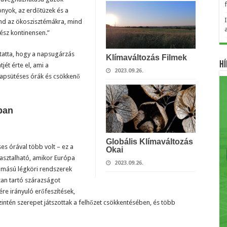
onyok, az erdőtüzek és a
nd az ökoszisztémákra, mind
ész kontinensen.”
tatta, hogy a napsugárzás
Klímaváltozás Filmek
Hí
ét érte el, ami a
2023.09.26.
apsütéses órák és csökkenő
ban
Globális Klímaváltozás
es órával több volt – ez a
Okai
pasztalható, amikor Európa
2023.09.26.
omású légköri rendszerek
zan tartó szárazságot
e irányuló erőfeszítések,
intén szerepet játszottak a felhőzet csökkentésében, és több