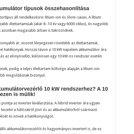
umulátor típusok összehasonlítása
típus áll rendelkezésre: lítium-ion és ólom-savas. A lítium
zabb élettartamúak (akár 8–10 év vagy 6000 ciklus), és nagyobb
ok azonban magasabb árban is tükröződnek.
sonyabb ár, viszont lényegesen rövidebb az élettartamuk,
sbé hatékonyak. Hosszú távon a 10 kW napelem akkumulátor ára
dás az előnyösebb, különösen egy 10 kW-os rendszer esetén.
ek, pedig a teljes élettartam költsége alapján a lítium-ion
óbb megoldásnak bizonyul.
kkumulátorvezérlő 10 kW rendszerhez? A 10
zen is múlik!
ontja az inverter kiválasztása. A hibrid inverter ára ugyan
kezelni a hálózatról jövő és az akkumulátorból származó
dését és növeli a hatékonyságot.
álló akkumulátorvezérlőt és hagyományos invertert is, de ez