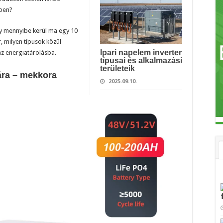
ben?
gy mennyibe kerül ma egy 10
 milyen típusok közül
Ipari napelem inverter
az energiatárolásba.
típusai és alkalmazási
területeik
ára – mekkora
2025.09.10.