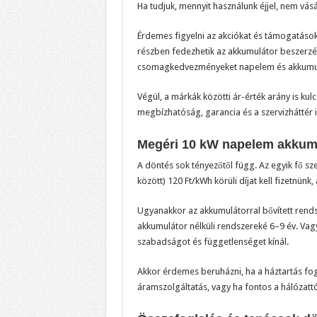
Ha tudjuk, mennyit használunk éjjel, nem vásá
Érdemes figyelni az akciókat és támogatások
részben fedezhetik az akkumulátor beszerzési 
csomagkedvezményeket napelem és akkumulá
Végül, a márkák közötti ár-érték arány is k
megbízhatóság, garancia és a szervizháttér i
Megéri 10 kW napelem akkumu
A döntés sok tényezőtől függ. Az egyik fő s
között) 120 Ft/kWh körüli díjat kell fizetnün
Ugyanakkor az akkumulátorral bővített rends
akkumulátor nélküli rendszereké 6–9 év. Vag
szabadságot és függetlenséget kínál.
Akkor érdemes beruházni, ha a háztartás fogy
áramszolgáltatás, vagy ha fontos a hálózattó