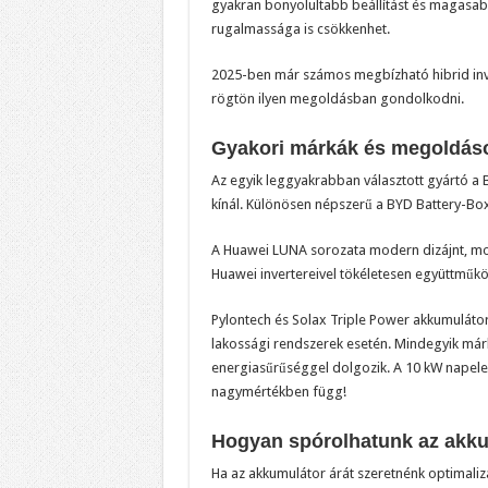
gyakran bonyolultabb beállítást és magasab
rugalmassága is csökkenhet.
2025-ben már számos megbízható hibrid inver
rögtön ilyen megoldásban gondolkodni.
Gyakori márkák és megoldáso
Az egyik leggyakrabban választott gyártó a
kínál. Különösen népszerű a BYD Battery-Box
A Huawei LUNA sorozata modern dizájnt, modu
Huawei invertereivel tökéletesen együttműköd
Pylontech és Solax Triple Power akkumulátor
lakossági rendszerek esetén. Mindegyik márk
energiasűrűséggel dolgozik. A 10 kW napelem
nagymértékben függ!
Hogyan spórolhatunk az akku
Ha az akkumulátor árát szeretnénk optimaliz