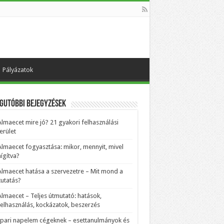
Pályázatok
gutóbbi bejegyzések
Almaecet mire jó? 21 gyakori felhasználási
erület
Almaecet fogyasztása: mikor, mennyit, mivel
ígítva?
Almaecet hatása a szervezetre – Mit mond a
kutatás?
Almaecet – Teljes útmutató: hatások,
felhasználás, kockázatok, beszerzés
Ipari napelem cégeknek – esettanulmányok és