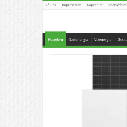
Rólunk
Impresszum
Kapcsolat
Adatvédelmi
Napelem
Szélenergia
Vízenergia
Geote