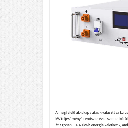
A megfelelő akkukapacitás kiválasztása kul
kW teljesítményű rendszer éves szinten körü
átlagosan 30–40 kWh energia keletkezik, amit 