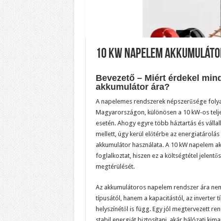
10 kW napelem akkumulátor
Bevezető – Miért érdekel mind
akkumulátor ára?
A napelemes rendszerek népszerűsége foly
Magyarországon, különösen a 10 kW-os tel
esetén. Ahogy egyre több háztartás és váll
mellett, úgy kerül előtérbe az energiatárolás
akkumulátor használata. A 10 kW napelem a
foglalkoztat, hiszen ez a költségtétel jelent
megtérülését.
Az akkumulátoros napelem rendszer ára nem
típusától, hanem a kapacitástól, az inverter t
helyszínétől is függ. Egy jól megtervezett r
stabil energiát biztosítani, akár hálózati kim