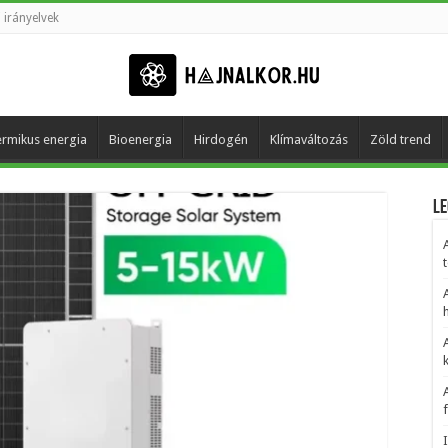
 irányelvek
rmikus energia
Bioenergia
Hirdogén
Klímaváltozás
Zöld trend
Le
t
h