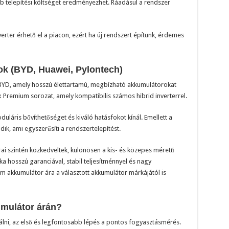
b telepítési költséget eredményezhet. Ráadásul a rendszer
ter érhető el a piacon, ezért ha új rendszert építünk, érdemes
k (BYD, Huawei, Pylontech)
 BYD, amely hosszú élettartamú, megbízható akkumulátorokat
 Premium sorozat, amely kompatibilis számos hibrid inverterrel.
láris bővíthetőséget és kiváló hatásfokot kínál. Emellett a
ik, ami egyszerűsíti a rendszertelepítést.
ai szintén közkedveltek, különösen a kis- és közepes méretű
a hosszú garanciával, stabil teljesítménnyel és nagy
 akkumulátor ára a választott akkumulátor márkájától is
mulátor árán?
álni, az első és legfontosabb lépés a pontos fogyasztásmérés.