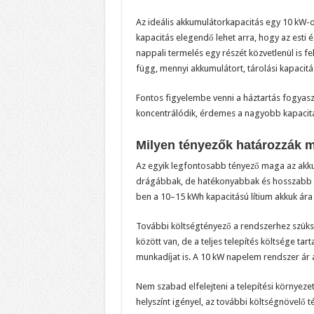
Az ideális akkumulátorkapacitás egy 10 kW-
kapacitás elegendő lehet arra, hogy az esti 
nappali termelés egy részét közvetlenül is 
függ, mennyi akkumulátort, tárolási kapacitá
Fontos figyelembe venni a háztartás fogyaszt
koncentrálódik, érdemes a nagyobb kapacitás
Milyen tényezők határozzák m
Az egyik legfontosabb tényező maga az akku
drágábbak, de hatékonyabbak és hosszabb él
ben a 10–15 kWh kapacitású lítium akkuk ára b
További költségtényező a rendszerhez szükség
között van, de a teljes telepítés költsége t
munkadíjat is. A 10 kW napelem rendszer ár ak
Nem szabad elfelejteni a telepítési környeze
helyszínt igényel, az további költségnövelő t