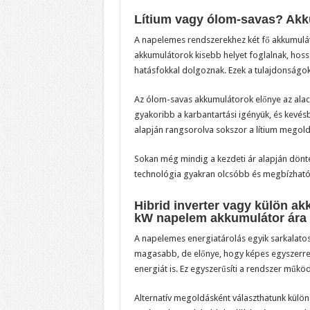
Lítium vagy ólom-savas? Akk
A napelemes rendszerekhez két fő akkumulátor
akkumulátorok kisebb helyet foglalnak, hoss
hatásfokkal dolgoznak. Ezek a tulajdonság
Az ólom-savas akkumulátorok előnye az alac
gyakoribb a karbantartási igényük, és kevé
alapján rangsorolva sokszor a lítium megol
Sokan még mindig a kezdeti ár alapján dönten
technológia gyakran olcsóbb és megbízhat
Hibrid inverter vagy külön a
kW napelem akkumulátor ára e
A napelemes energiatárolás egyik sarkalatos p
magasabb, de előnye, hogy képes egyszerre 
energiát is. Ez egyszerűsíti a rendszer műkö
Alternatív megoldásként választhatunk külön