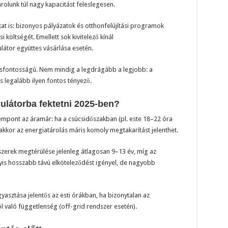
rolunk túl nagy kapacitást feleslegesen.
at is: bizonyos pályázatok és otthonfelújítási programok
költségét. Emellett sok kivitelező kínál
tor együttes vásárlása esetén.
ulcsfontosságú. Nem mindig a legdrágább a legjobb: a
s legalább ilyen fontos tényező.
látorba fektetni 2025-ben?
zempont az áramár: ha a csúcsidőszakban (pl. este 18–22 óra
k, akkor az energiatárolás máris komoly megtakarítást jelenthet.
zerek megtérülése jelenleg átlagosan 9–13 év, míg az
yis hosszabb távú elköteleződést igényel, de nagyobb
asztása jelentős az esti órákban, ha bizonytalan az
l való függetlenség (off-grid rendszer esetén).