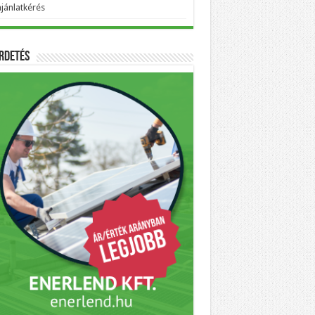
ajánlatkérés
rdetés