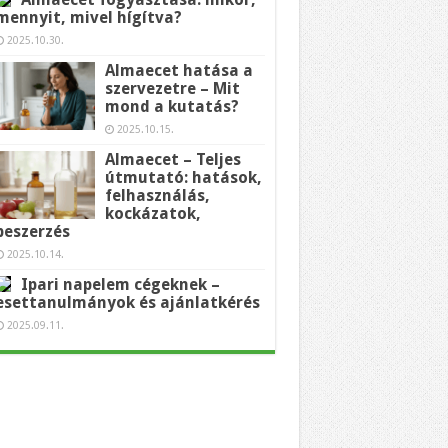
mennyit, mivel hígítva?
2025.10.30.
Almaecet hatása a
szervezetre – Mit
mond a kutatás?
2025.10.15.
Almaecet – Teljes
útmutató: hatások,
felhasználás,
kockázatok,
beszerzés
2025.10.14.
Ipari napelem cégeknek –
esettanulmányok és ajánlatkérés
2025.09.11.