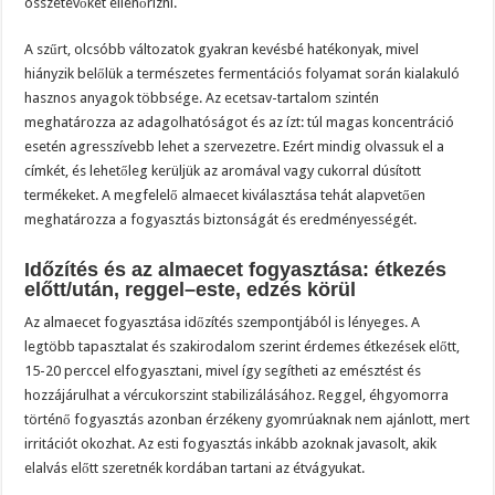
összetevőket ellenőrizni.
A szűrt, olcsóbb változatok gyakran kevésbé hatékonyak, mivel
hiányzik belőlük a természetes fermentációs folyamat során kialakuló
hasznos anyagok többsége. Az ecetsav-tartalom szintén
meghatározza az adagolhatóságot és az ízt: túl magas koncentráció
esetén agresszívebb lehet a szervezetre. Ezért mindig olvassuk el a
címkét, és lehetőleg kerüljük az aromával vagy cukorral dúsított
termékeket. A megfelelő almaecet kiválasztása tehát alapvetően
meghatározza a fogyasztás biztonságát és eredményességét.
Időzítés és az almaecet fogyasztása: étkezés
előtt/után, reggel–este, edzés körül
Az almaecet fogyasztása időzítés szempontjából is lényeges. A
legtöbb tapasztalat és szakirodalom szerint érdemes étkezések előtt,
15-20 perccel elfogyasztani, mivel így segítheti az emésztést és
hozzájárulhat a vércukorszint stabilizálásához. Reggel, éhgyomorra
történő fogyasztás azonban érzékeny gyomrúaknak nem ajánlott, mert
irritációt okozhat. Az esti fogyasztás inkább azoknak javasolt, akik
elalvás előtt szeretnék kordában tartani az étvágyukat.