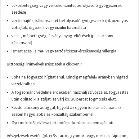
cukorbetegség vagy vércukorszintet befolyásoló gyógyszerek
szedése
vizelethajtók, káliumszintet befolyásoló gyógyszerek (pl. bizonyos
vízhajtók, digoxin), vagy inzulin használata
vese-, májbetegség, ásványianyag-eltérések (pl. alacsony
káliumszint)
ismert ecet-, alma- vagy tartósítószer-érzékenység/allergia
Biztonsági irányelvek (részletek a cikkben):
Soha ne fogyaszd hígítatlanul. Mindig megfelelő arányban hígítsd
vízzel/italban.
A fogzománc védelme érdekében használj szívószálat, fogyasztás
után öblítsd ki a szájat, és várj kb. 30 percet fogmosás előtt.
Kezdd alacsony adaggal, figyeld az egyéni toleranciát; panasz
esetén hagyd abba és konzultálj szakemberrel.
Gyermekektől elzárva tartandó; kiskorúaknak nem ajánlott.
Vészjelzések esetén (pl. erős, tartós gyomor- vagy mellkasi fájdalom,