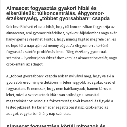
Almaecet fogyasztás gyakori hibái és
elkerülésük: túlkoncentrálás, éhgyomor-
érzékenység, „többet gyorsabban” csapda
Sok kezdő követi el azt a hibát, hogy túl koncentráltan fogyasztja az
almaecetet, ami gyomorirritációhoz, nyelőcsőfájdalomhoz vagy akár
hányingerhez vezethet. Fontos, hogy mindig hígítsd megfelelően, és
ne lépd túl a napi ajánlott mennyiséget. Az éhgyomorra történő
fogyasztás szintén problémás lehet, főleg érzékeny gyomrúak
számára – ilyenkor jobb étkezéshez kötni az almaecet bevitelét, vagy
csökkenteni az adagot.
A „többet gyorsabban” csapda abban nyilvánul meg, hogy valaki a
gyorsabb eredmény érdekében hirtelen nagyobb adagokat kezd el
fogyasztani. Ez nemcsak, hogy nem hatékonyabb, hanem káros is
lehet, mivel a szervezetnek időre van szüksége a savas ital
megszokásához. Mindig a fokozatosság elvét kövesd, és figyeld a
tested jelzéseit. Ha kellemetlenséget tapasztalsz, csökkentsd az
adagot, vagy tarts néhány nap szünetet.
Almaecet fogyasztása körüli mítoszok és