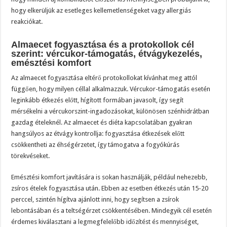
hogy elkerüljük az esetleges kellemetlenségeket vagy allergiás
reakciókat.
Almaecet fogyasztása és a protokollok cél
szerint: vércukor-támogatás, étvágykezelés,
emésztési komfort
Az almaecet fogyasztása eltérő protokollokat kívánhat meg attól
függően, hogy milyen céllal alkalmazzuk. Vércukor-támogatás esetén
leginkább étkezés előtt, hígított formában javasolt, így segít
mérsékelni a vércukorszint-ingadozásokat, különösen szénhidrátban
gazdag ételeknél. Az almaecet és diéta kapcsolatában gyakran
hangsúlyos az étvágy kontrollja: fogyasztása étkezések előtt
csökkentheti az éhségérzetet, így támogatva a fogyókúrás
törekvéseket.
Emésztési komfort javítására is sokan használják, például nehezebb,
zsíros ételek fogyasztása után. Ebben az esetben étkezés után 15-20
perccel, szintén hígítva ajánlott inni, hogy segítsen a zsírok
lebontásában és a teltségérzet csökkentésében. Mindegyik cél esetén
érdemes kiválasztani a legmegfelelőbb időzítést és mennyiséget,