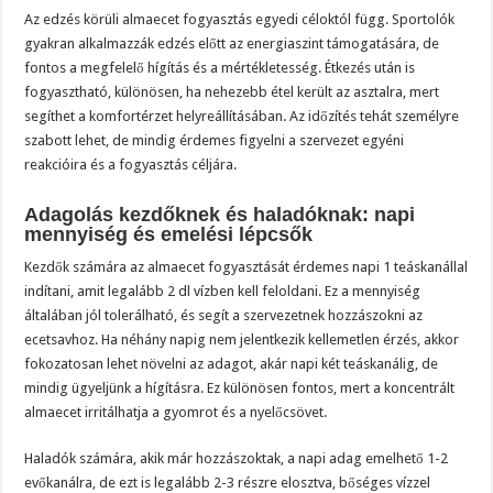
Az edzés körüli almaecet fogyasztás egyedi céloktól függ. Sportolók
gyakran alkalmazzák edzés előtt az energiaszint támogatására, de
fontos a megfelelő hígítás és a mértékletesség. Étkezés után is
fogyasztható, különösen, ha nehezebb étel került az asztalra, mert
segíthet a komfortérzet helyreállításában. Az időzítés tehát személyre
szabott lehet, de mindig érdemes figyelni a szervezet egyéni
reakcióira és a fogyasztás céljára.
Adagolás kezdőknek és haladóknak: napi
mennyiség és emelési lépcsők
Kezdők számára az almaecet fogyasztását érdemes napi 1 teáskanállal
indítani, amit legalább 2 dl vízben kell feloldani. Ez a mennyiség
általában jól tolerálható, és segít a szervezetnek hozzászokni az
ecetsavhoz. Ha néhány napig nem jelentkezik kellemetlen érzés, akkor
fokozatosan lehet növelni az adagot, akár napi két teáskanálig, de
mindig ügyeljünk a hígításra. Ez különösen fontos, mert a koncentrált
almaecet irritálhatja a gyomrot és a nyelőcsövet.
Haladók számára, akik már hozzászoktak, a napi adag emelhető 1-2
evőkanálra, de ezt is legalább 2-3 részre elosztva, bőséges vízzel