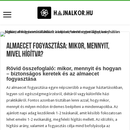
Almaecet fogyasztása: mikor, mennyit,
mivel hígítva?
Rövid összefoglaló: mikor, mennyit és hogyan
– biztonságos keretek és az almaecet
fogyasztása
Az almaecet fogyasztása egyre népszerűbb a magyar háztartásokban,
legyen szó egészségmegőrzésről, diétáról vagy különféle házi
praktikákról. Fontos azonban tisztában lenni azzal, hogy mikor,
mennyit és milyen módon érdemes beépíteni a mindennapokba. Az
ajánlott napi adag kezdőknek 1-2 teáskanál, amit később fokozatosan
lehet emelni 1-2 evőkanálig, megfelelő hígítás mellett. Az időzítés, a
hígítási arány, valamint a fogyasztás célja mind befolyásolja az