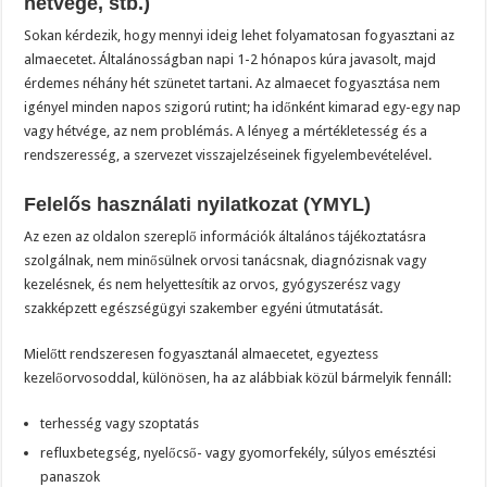
hétvége, stb.)
Sokan kérdezik, hogy mennyi ideig lehet folyamatosan fogyasztani az
almaecetet. Általánosságban napi 1-2 hónapos kúra javasolt, majd
érdemes néhány hét szünetet tartani. Az almaecet fogyasztása nem
igényel minden napos szigorú rutint; ha időnként kimarad egy-egy nap
vagy hétvége, az nem problémás. A lényeg a mértékletesség és a
rendszeresség, a szervezet visszajelzéseinek figyelembevételével.
Felelős használati nyilatkozat (YMYL)
Az ezen az oldalon szereplő információk általános tájékoztatásra
szolgálnak, nem minősülnek orvosi tanácsnak, diagnózisnak vagy
kezelésnek, és nem helyettesítik az orvos, gyógyszerész vagy
szakképzett egészségügyi szakember egyéni útmutatását.
Mielőtt rendszeresen fogyasztanál almaecetet, egyeztess
kezelőorvosoddal, különösen, ha az alábbiak közül bármelyik fennáll:
terhesség vagy szoptatás
refluxbetegség, nyelőcső- vagy gyomorfekély, súlyos emésztési
panaszok