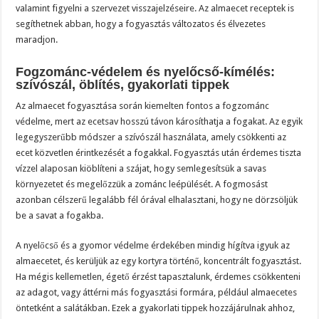
valamint figyelni a szervezet visszajelzéseire. Az almaecet receptek is
segíthetnek abban, hogy a fogyasztás változatos és élvezetes
maradjon.
Fogzománc-védelem és nyelőcső-kímélés:
szívószál, öblítés, gyakorlati tippek
Az almaecet fogyasztása során kiemelten fontos a fogzománc
védelme, mert az ecetsav hosszú távon károsíthatja a fogakat. Az egyik
legegyszerűbb módszer a szívószál használata, amely csökkenti az
ecet közvetlen érintkezését a fogakkal. Fogyasztás után érdemes tiszta
vízzel alaposan kiöblíteni a szájat, hogy semlegesítsük a savas
környezetet és megelőzzük a zománc leépülését. A fogmosást
azonban célszerű legalább fél órával elhalasztani, hogy ne dörzsöljük
be a savat a fogakba.
A nyelőcső és a gyomor védelme érdekében mindig hígítva igyuk az
almaecetet, és kerüljük az egy kortyra történő, koncentrált fogyasztást.
Ha mégis kellemetlen, égető érzést tapasztalunk, érdemes csökkenteni
az adagot, vagy áttérni más fogyasztási formára, például almaecetes
öntetként a salátákban. Ezek a gyakorlati tippek hozzájárulnak ahhoz,