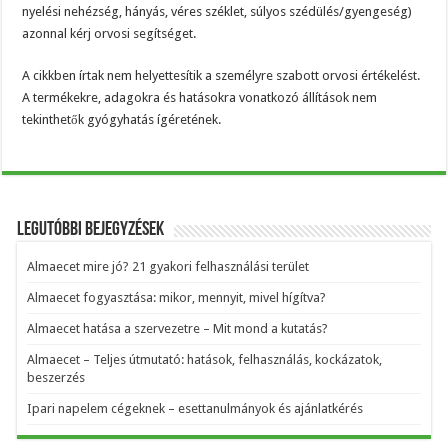
nyelési nehézség, hányás, véres széklet, súlyos szédülés/gyengeség)
azonnal kérj orvosi segítséget.
A cikkben írtak nem helyettesítik a személyre szabott orvosi értékelést.
A termékekre, adagokra és hatásokra vonatkozó állítások nem
tekinthetők gyógyhatás ígéretének.
Legutóbbi bejegyzések
Almaecet mire jó? 21 gyakori felhasználási terület
Almaecet fogyasztása: mikor, mennyit, mivel hígítva?
Almaecet hatása a szervezetre – Mit mond a kutatás?
Almaecet – Teljes útmutató: hatások, felhasználás, kockázatok,
beszerzés
Ipari napelem cégeknek – esettanulmányok és ajánlatkérés