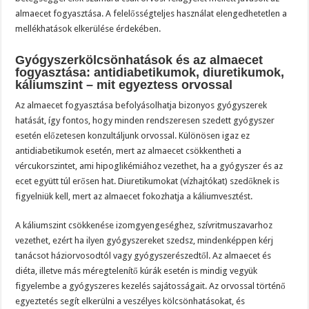
almaecet fogyasztása. A felelősségteljes használat elengedhetetlen a
mellékhatások elkerülése érdekében.
Gyógyszerkölcsönhatások és az almaecet
fogyasztása: antidiabetikumok, diuretikumok,
káliumszint – mit egyeztess orvossal
Az almaecet fogyasztása befolyásolhatja bizonyos gyógyszerek
hatását, így fontos, hogy minden rendszeresen szedett gyógyszer
esetén előzetesen konzultáljunk orvossal. Különösen igaz ez
antidiabetikumok esetén, mert az almaecet csökkentheti a
vércukorszintet, ami hipoglikémiához vezethet, ha a gyógyszer és az
ecet együtt túl erősen hat. Diuretikumokat (vízhajtókat) szedőknek is
figyelniük kell, mert az almaecet fokozhatja a káliumvesztést.
A káliumszint csökkenése izomgyengeséghez, szívritmuszavarhoz
vezethet, ezért ha ilyen gyógyszereket szedsz, mindenképpen kérj
tanácsot háziorvosodtól vagy gyógyszerészedtől. Az almaecet és
diéta, illetve más méregtelenítő kúrák esetén is mindig vegyük
figyelembe a gyógyszeres kezelés sajátosságait. Az orvossal történő
egyeztetés segít elkerülni a veszélyes kölcsönhatásokat, és