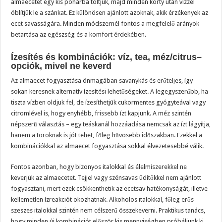
almaecetet egy kis pohárba töltjük, majd minden korty után vízzel
öblítjük le a szánkat. Ez különösen ajánlott azoknak, akik érzékenyek az
ecet savasságára. Minden módszernél fontos a megfelelő arányok
betartása az egészség és a komfort érdekében.
Ízesítés és kombinációk: víz, tea, méz/citrus–
opciók, mivel ne keverd
Az almaecet fogyasztása önmagában savanykás és erőteljes, így
sokan keresnek alternatív ízesítési lehetőségeket. A legegyszerűbb, ha
tiszta vízben oldjuk fel, de ízesíthetjük cukormentes gyógyteával vagy
citromlével is, hogy enyhébb, frissebb ízt kapjunk. A méz szintén
népszerű választás – egy teáskanál hozzáadása nemcsak az ízt lágyítja,
hanem a toroknak is jót tehet, főleg hűvösebb időszakban. Ezekkel a
kombinációkkal az almaecet fogyasztása sokkal élvezetesebbé válik.
Fontos azonban, hogy bizonyos italokkal és élelmiszerekkel ne
keverjük az almaecetet. Tejjel vagy szénsavas üdítőkkel nem ajánlott
fogyasztani, mert ezek csökkenthetik az ecetsav hatékonyságát, illetve
kellemetlen ízreakciót okozhatnak. Alkoholos italokkal, főleg erős
szeszes italokkal szintén nem célszerű összekeverni. Praktikus tanács,
hogy minden új kombinációt először kis mennyiségben próbáljunk ki,