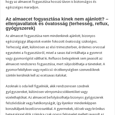
hogy az almaecet fogyasztása hosszú távon is biztonságos és
egészséges maradjon.
Az almaecet fogyasztása kinek nem ajánlott? –
ellenjavallatok és óvatosság (terhesség, reflux,
gyógyszerek)
Az almaecet fogyasztása nem mindenkinek ajánlott, bizonyos
egészségügyi állapotok esetén fokozott óvatosság szükséges.
Terhesség alatt, különösen az első trimeszterben, érdemes orvossal
egyeztetni a fogyasztásról, mivel a savas ital irritálhatja a gyomrot
vagy gyomorégést válthat ki. Refluxos betegeknek sem javasolt az
almaecet rendszeres fogyasztása, mert súlyosbíthatja a tüneteket. A
gyomorfekélyben vagy nyelőcső-érzékenységben szenvedőknek
szintén kerülniük kell az ecetsavas italokat.
Azoknak is oda kell figyelniük, akik rendszeresen szednek
gyógyszereket, különösen vérnyomáscsökkentőket vagy
vizelethajtókat. Az almaecet befolyásolhatja bizonyos gyógyszerek
felszívódását vagy hatékonyságát, így ilyenkor mindenképpen
konzultáljunk kezelőorvosunkkal. A gyermekek, idősek vagy krónikus
betegséggel élők számára csak orvosi felügyelet mellett javasolt az