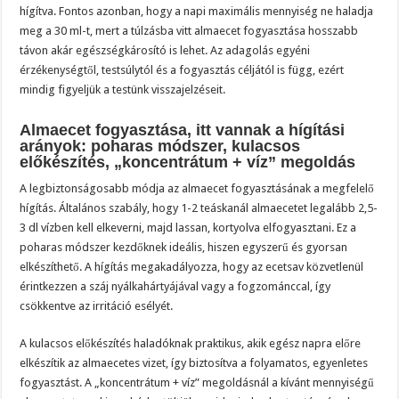
hígítva. Fontos azonban, hogy a napi maximális mennyiség ne haladja
meg a 30 ml-t, mert a túlzásba vitt almaecet fogyasztása hosszabb
távon akár egészségkárosító is lehet. Az adagolás egyéni
érzékenységtől, testsúlytól és a fogyasztás céljától is függ, ezért
mindig figyeljük a testünk visszajelzéseit.
Almaecet fogyasztása, itt vannak a hígítási
arányok: poharas módszer, kulacsos
előkészítés, „koncentrátum + víz” megoldás
A legbiztonságosabb módja az almaecet fogyasztásának a megfelelő
hígítás. Általános szabály, hogy 1-2 teáskanál almaecetet legalább 2,5-
3 dl vízben kell elkeverni, majd lassan, kortyolva elfogyasztani. Ez a
poharas módszer kezdőknek ideális, hiszen egyszerű és gyorsan
elkészíthető. A hígítás megakadályozza, hogy az ecetsav közvetlenül
érintkezzen a száj nyálkahártyájával vagy a fogzománccal, így
csökkentve az irritáció esélyét.
A kulacsos előkészítés haladóknak praktikus, akik egész napra előre
elkészítik az almaecetes vizet, így biztosítva a folyamatos, egyenletes
fogyasztást. A „koncentrátum + víz” megoldásnál a kívánt mennyiségű