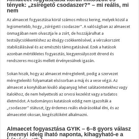
tények: „zsírégető csodaszer?” – mi reális, mi
nem
Az almaecet fogyasztása körül számos mítosz kering, melyek közül a
legismertebb, hogy „zsírégető csodaszer”. A valóságban az almaecet
önmagában nem olvasztja le a zsírt, de hozzájárulhat a
testsúlycsökkentéshez az étvágy csökkentésével, a vércukorszint
stabilizálásával és az emésztés támogatásával. Ezek a hatások
azonban mértékletes fogyasztás, kiegyensúlyozott étrend és
rendszeres mozgás mellett érvényesülnek igazán.
Sokan hiszik, hogy az almaecet méregtelenít, pedig a szervezet
méregtelenítő folyamatait elsősorban a máj és a vese végzi. Az
almaecet a konyhában kiváló alapanyag lehet salátaöntetekhez vagy
italokhoz, de nem helyettesíti az orvosi kezelést vagy a tudatos
életmódot. A tudományos kutatások eddig nem igazolták a
„csodaszer” státuszt, így érdemes reális elvárásokkal élni, és az
almaecetet okosan, kiegészítőként alkalmazni.
Almaecet fogyasztása GYIK – 6–8 gyors válasz
(mennyi ideig iható naponta, kihagyható-e a