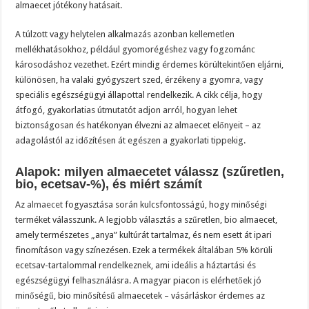
almaecet jótékony hatásait.
A túlzott vagy helytelen alkalmazás azonban kellemetlen
mellékhatásokhoz, például gyomorégéshez vagy fogzománc
károsodáshoz vezethet. Ezért mindig érdemes körültekintően eljárni,
különösen, ha valaki gyógyszert szed, érzékeny a gyomra, vagy
speciális egészségügyi állapottal rendelkezik. A cikk célja, hogy
átfogó, gyakorlatias útmutatót adjon arról, hogyan lehet
biztonságosan és hatékonyan élvezni az almaecet előnyeit – az
adagolástól az időzítésen át egészen a gyakorlati tippekig.
Alapok: milyen almaecetet válassz (szűretlen,
bio, ecetsav-%), és miért számít
Az
almaecet
fogyasztása során kulcsfontosságú, hogy minőségi
terméket válasszunk. A legjobb választás a szűretlen, bio almaecet,
amely természetes „anya” kultúrát tartalmaz, és nem esett át ipari
finomításon vagy színezésen. Ezek a termékek általában 5% körüli
ecetsav-tartalommal rendelkeznek, ami ideális a háztartási és
egészségügyi felhasználásra. A magyar piacon is elérhetőek jó
minőségű, bio minősítésű almaecetek – vásárláskor érdemes az