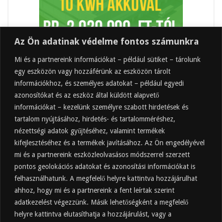
Az Ön adatinak védelme fontos számunkra
Mi és a partnereink információkat – például sütiket – tárolunk
egy eszközön vagy hozzáférünk az eszközön tárolt
információkhoz, és személyes adatokat – például egyedi
azonosítókat és az eszköz által küldött alapvető
információkat – kezelünk személyre szabott hirdetések és
tartalom nyújtásához, hirdetés- és tartalomméréshez,
Friss
Felkapott
Hozzászólások
Címkék
nézettségi adatok gyűjtéséhez, valamint termékek
kifejlesztéséhez és a termékek javításához. Az Ön engedélyével
Almaecet mire jó? 21 gyakori felhasználási
terület
mi és a partnereink eszközleolvasásos módszerrel szerzett
pontos geolokációs adatokat és azonosítási információkat is
2025.10.31.
felhasználhatunk. A megfelelő helyre kattintva hozzájárulhat
Almaecet fogyasztása: mikor, mennyit, mivel
hígítva?
ahhoz, hogy mi és a partnereink a fent leírtak szerint
adatkezelést végezzünk. Másik lehetőségként a megfelelő
2025.10.30.
helyre kattintva elutasíthatja a hozzájárulást, vagy a
Almaecet hatása a szervezetre –