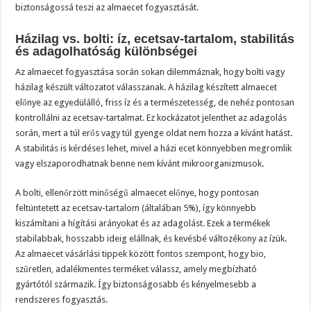
biztonságossá teszi az almaecet fogyasztását.
Házilag vs. bolti: íz, ecetsav-tartalom, stabilitás
és adagolhatóság különbségei
Az almaecet fogyasztása során sokan dilemmáznak, hogy bolti vagy
házilag készült változatot válasszanak. A házilag készített almaecet
előnye az egyedülálló, friss íz és a természetesség, de nehéz pontosan
kontrollálni az ecetsav-tartalmat. Ez kockázatot jelenthet az adagolás
során, mert a túl erős vagy túl gyenge oldat nem hozza a kívánt hatást.
A stabilitás is kérdéses lehet, mivel a házi ecet könnyebben megromlik
vagy elszaporodhatnak benne nem kívánt mikroorganizmusok.
A bolti, ellenőrzött minőségű almaecet előnye, hogy pontosan
feltüntetett az ecetsav-tartalom (általában 5%), így könnyebb
kiszámítani a hígítási arányokat és az adagolást. Ezek a termékek
stabilabbak, hosszabb ideig elállnak, és kevésbé változékony az ízük.
Az almaecet vásárlási tippek között fontos szempont, hogy bio,
szűretlen, adalékmentes terméket válassz, amely megbízható
gyártótól származik. Így biztonságosabb és kényelmesebb a
rendszeres fogyasztás.