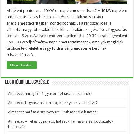
Mit jelent pontosan a 10 kW-os napelemes rendszer? A 10 kW napelem
rendszer ára 2025-ben sokakat érdekel, akik hosszú távú
energiamegtakarításban gondolkodnak. Ez a rendszer ideális
választás nagyobb családi házakhoz, és akár az egész éves fogyasztás
fedezhető vele. Az ilyen rendszerek jellemzően 20-30 darab, egyenként
350-500 W teljesítményű napelemet tartalmaznak, amelyek megfelelő
tájolású tetőfelületre vagy földi állványrendszerre kerülnek
felszerelésre. A …
Olvass tovább »
Legutóbbi bejegyzések
Almaecet mire jó? 21 gyakori felhasználási terület
Almaecet fogyasztása: mikor, mennyit, mivel hígítva?
Almaecet hatása a szervezetre – Mit mond a kutatás?
Almaecet – Teljes útmutató: hatások, felhasználás, kockázatok,
beszerzés