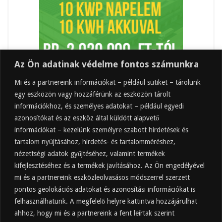
Az Ön adatinak védelme fontos számunkra
Mi és a partnereink információkat – például sütiket – tárolunk
egy eszközön vagy hozzáférünk az eszközön tárolt
információkhoz, és személyes adatokat – például egyedi
azonosítókat és az eszköz által küldött alapvető
információkat – kezelünk személyre szabott hirdetések és
tartalom nyújtásához, hirdetés- és tartalomméréshez,
Friss
Felkapott
Hozzászólások
Címkék
nézettségi adatok gyűjtéséhez, valamint termékek
kifejlesztéséhez és a termékek javításához. Az Ön engedélyével
Almaecet mire jó? 21 gyakori felhasználási
terület
mi és a partnereink eszközleolvasásos módszerrel szerzett
pontos geolokációs adatokat és azonosítási információkat is
2025.10.31.
felhasználhatunk. A megfelelő helyre kattintva hozzájárulhat
Almaecet fogyasztása: mikor, mennyit, mivel
hígítva?
ahhoz, hogy mi és a partnereink a fent leírtak szerint