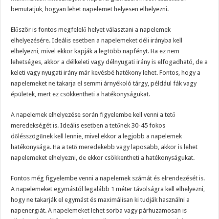
bemutatjuk, hogyan lehet napelemet helyesen elhelyezni.
Először is fontos megfelelő helyet választani a napelemek
elhelyezésére. Ideális esetben a napelemeket déli irányba kell
elhelyezni, mivel ekkor kapják a legtöbb napfényt. Ha ez nem
lehetséges, akkor a délkeleti vagy délnyugati irány is elfogadható, de a
keleti vagy nyugati irány már kevésbé hatékony lehet. Fontos, hogy a
napelemeket ne takarja el semmi árnyékoló tárgy, például fák vagy
épületek, mert ez csökkentheti a hatékonyságukat.
A napelemek elhelyezése során figyelembe kell venni a tető
meredekségét is. Ideális esetben a tetőnek 30-45 fokos
dőlésszögűnek kell lennie, mivel ekkor a legjobb a napelemek
hatékonysága. Ha a tető meredekebb vagy laposabb, akkor is lehet
napelemeket elhelyezni, de ekkor csökkentheti a hatékonyságukat.
Fontos még figyelembe venni a napelemek számát és elrendezését is.
A napelemeket egymástól legalább 1 méter távolságra kell elhelyezni,
hogy ne takarják el egymást és maximálisan ki tudják használni a
napenergiát. A napelemeket lehet sorba vagy párhuzamosan is