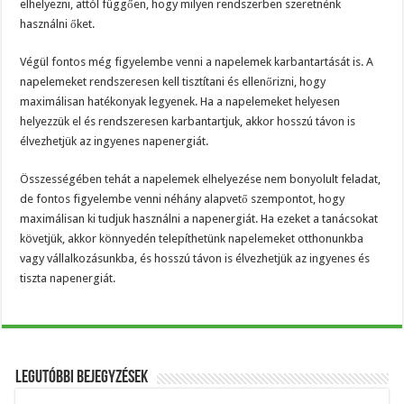
elhelyezni, attól függően, hogy milyen rendszerben szeretnénk
használni őket.
Végül fontos még figyelembe venni a napelemek karbantartását is. A
napelemeket rendszeresen kell tisztítani és ellenőrizni, hogy
maximálisan hatékonyak legyenek. Ha a napelemeket helyesen
helyezzük el és rendszeresen karbantartjuk, akkor hosszú távon is
élvezhetjük az ingyenes napenergiát.
Összességében tehát a napelemek elhelyezése nem bonyolult feladat,
de fontos figyelembe venni néhány alapvető szempontot, hogy
maximálisan ki tudjuk használni a napenergiát. Ha ezeket a tanácsokat
követjük, akkor könnyedén telepíthetünk napelemeket otthonunkba
vagy vállalkozásunkba, és hosszú távon is élvezhetjük az ingyenes és
tiszta napenergiát.
Legutóbbi bejegyzések