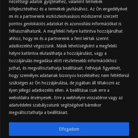
nézettségi adatok gyűjtéséhez, valamint termékek
kifejlesztéséhez és a termékek javításához. Az Ön engedélyével
Almaecet mire jó? 21 gyakori felhasználási
terület
mi és a partnereink eszközleolvasásos módszerrel szerzett
pontos geolokációs adatokat és azonosítási információkat is
2025.10.31.
felhasználhatunk. A megfelelő helyre kattintva hozzájárulhat
Almaecet fogyasztása: mikor, mennyit, mivel
hígítva?
ahhoz, hogy mi és a partnereink a fent leírtak szerint
adatkezelést végezzünk. Másik lehetőségként a megfelelő
2025.10.30.
helyre kattintva elutasíthatja a hozzájárulást, vagy a
Almaecet hatása a szervezetre –
Mit mond a kutatás?
hozzájárulás megadása előtt részletesebb információkhoz
2025.10.15.
juthat, és megváltoztathatja beállításait. Felhívjuk figyelmét,
hogy személyes adatainak bizonyos kezeléséhez nem feltétlenül
Almaecet – Teljes útmutató:
szükséges az Ön hozzájárulása, de jogában áll tiltakozni az
hatások, felhasználás, kockázatok,
ilyen jellegű adatkezelés ellen. A beállításai csak erre a
beszerzés
weboldalra érvényesek. Erre a webhelyre visszatérve vagy az
2025.10.14.
adatvédelmi szabályzatunk segítségével bármikor
Ipari napelem cégeknek – esettanulmányok és
ajánlatkérés
megváltoztathatja a beállításait.
2025.09.11.
Elfogadom