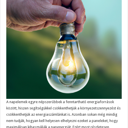
A napelemek egyre népszerűbbek a fenntartható energiaforrások
között, hiszen segítségükkel csökkenthetjük a környezetszennyezést és
csökkenthetjük az energiaszámlánkat is. Azonban sokan még mindig
nem tudják, hogyan kell helyesen elhelyezni ezeket a paneleket, hogy
maximálisan kihasználják a napenergiát. Ezért most részletesen