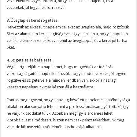
vezetékekkel. Ügyeljünk arra, hogy a cellák ne sérüljenek, és a
vezetékek jól legyenek forrasztva.
3. Üveglap és keret rögzítése:
Helyezzük az elkészült napelem cellákat az üveglap alá, majd rögzítsük
őket az alumínium keret segítségével. Ügyeljünk arra, hogy a napelem
cellák ne érintkezzenek közvetlenül az üveglappal, és a keret jól tartsa
őket.
4. Szigetelés és befejezés:
Végül szigeteljük le a napelemet, hogy megvédjük az időjárás
viszontagságaitól, majd ellenőrizzük, hogy minden vezeték jól legyen
rögzítve és szigetelve. Ha minden rendben van, akkor a házilag
készített napelemünk már készen áll a használatra.
Fontos megjegyezni, hogy a házilag készített napelemek hatékonysága
általában alacsonyabb lehet, mint a professzionálisan gyártottaké, így
ne várjunk csodákat tőlük. Azonban még így is érdemes lehet
kipróbálni ezt a módszert, hiszen nem csak pénzt takaríthatunk meg
vele, de környezetünk védelméhez is hozzájárulhatunk.