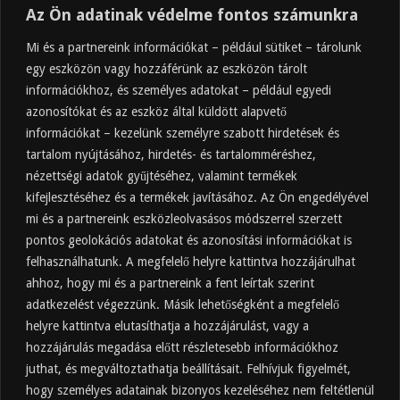
Az Ön adatinak védelme fontos számunkra
Mi és a partnereink információkat – például sütiket – tárolunk
egy eszközön vagy hozzáférünk az eszközön tárolt
információkhoz, és személyes adatokat – például egyedi
azonosítókat és az eszköz által küldött alapvető
információkat – kezelünk személyre szabott hirdetések és
tartalom nyújtásához, hirdetés- és tartalomméréshez,
Friss
Felkapott
Hozzászólások
Címkék
nézettségi adatok gyűjtéséhez, valamint termékek
kifejlesztéséhez és a termékek javításához. Az Ön engedélyével
Almaecet mire jó? 21 gyakori felhasználási
terület
mi és a partnereink eszközleolvasásos módszerrel szerzett
pontos geolokációs adatokat és azonosítási információkat is
2025.10.31.
felhasználhatunk. A megfelelő helyre kattintva hozzájárulhat
Almaecet fogyasztása: mikor, mennyit, mivel
hígítva?
ahhoz, hogy mi és a partnereink a fent leírtak szerint
adatkezelést végezzünk. Másik lehetőségként a megfelelő
2025.10.30.
helyre kattintva elutasíthatja a hozzájárulást, vagy a
Almaecet hatása a szervezetre –
Mit mond a kutatás?
hozzájárulás megadása előtt részletesebb információkhoz
2025.10.15.
juthat, és megváltoztathatja beállításait. Felhívjuk figyelmét,
hogy személyes adatainak bizonyos kezeléséhez nem feltétlenül