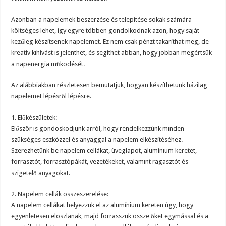
Azonban a napelemek beszerzése és telepítése sokak számára
költséges lehet, így egyre többen gondolkodnak azon, hogy saját
kezűleg készítsenek napelemet. Ez nem csak pénzt takaríthat meg, de
kreatív kihívást is jelenthet, és segíthet abban, hogy jobban megértsük
a napenergia működését.
Az alábbiakban részletesen bemutatjuk, hogyan készíthetünk házilag
napelemet lépésről lépésre.
1. Előkészületek:
Először is gondoskodjunk arról, hogy rendelkezzünk minden
szükséges eszközzel és anyaggal a napelem elkészítéséhez.
Szerezhetünk be napelem cellákat, üveglapot, alumínium keretet,
forrasztót, forrasztópákát, vezetékeket, valamint ragasztót és
szigetelő anyagokat.
2. Napelem cellák összeszerelése:
A napelem cellákat helyezzük el az alumínium kereten úgy, hogy
egyenletesen eloszlanak, majd forrasszuk össze őket egymással és a