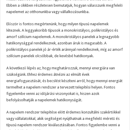
Ebben a cikkben részletesen bemutatjuk, hogyan válasszunk megfelelő
napelemet az otthonunkba vagy vállalkozásunkba.
Először is fontos megértenünk, hogy milyen típusú napelemek
léteznek. A leggyakoribb típusok a monokristályos, polikristályos és
amorf szilícium napelemek. A monokristályos panelek a legnagyobb
hatékonysággal rendelkeznek, azonban áruk is magasabb. A
polikristályos panelek jó ár-érték aránnyal rendelkeznek, míg az amorf
szilícium panelek olcsóbbak, de kevésbé hatékonyak.
A következő lépés az, hogy meghatározzuk, mennyi energiára van
szükségünk. Ehhez érdemes átnézni az elmúlt évek
energiafogyasztását, és becslést készíteni arról, hogy mennyi energiát
termelhet a napelem rendszer a tervezett telepítési helyen. Fontos
figyelembe venni az időjárási viszonyokat is, hiszen azok
befolyásolhatják a napelemek hatékonyságát.
A napelem rendszer telepítése előtt érdemes konzultálni szakértőkkel
vagy vállalatokkal, akik segítséget nyújthatnak a megfelelő méretű és
típusú napelem rendszer kiválasztásában. Fontos figyelembe venni a