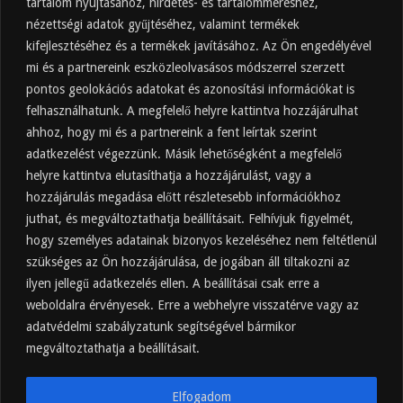
tartalom nyújtásához, hirdetés- és tartalomméréshez,
Friss
Felkapott
Hozzászólások
Címkék
nézettségi adatok gyűjtéséhez, valamint termékek
kifejlesztéséhez és a termékek javításához. Az Ön engedélyével
Almaecet mire jó? 21 gyakori felhasználási
terület
mi és a partnereink eszközleolvasásos módszerrel szerzett
pontos geolokációs adatokat és azonosítási információkat is
2025.10.31.
felhasználhatunk. A megfelelő helyre kattintva hozzájárulhat
Almaecet fogyasztása: mikor, mennyit, mivel
hígítva?
ahhoz, hogy mi és a partnereink a fent leírtak szerint
adatkezelést végezzünk. Másik lehetőségként a megfelelő
2025.10.30.
helyre kattintva elutasíthatja a hozzájárulást, vagy a
Almaecet hatása a szervezetre –
Mit mond a kutatás?
hozzájárulás megadása előtt részletesebb információkhoz
2025.10.15.
juthat, és megváltoztathatja beállításait. Felhívjuk figyelmét,
hogy személyes adatainak bizonyos kezeléséhez nem feltétlenül
Almaecet – Teljes útmutató:
szükséges az Ön hozzájárulása, de jogában áll tiltakozni az
hatások, felhasználás, kockázatok,
ilyen jellegű adatkezelés ellen. A beállításai csak erre a
beszerzés
weboldalra érvényesek. Erre a webhelyre visszatérve vagy az
2025.10.14.
adatvédelmi szabályzatunk segítségével bármikor
Ipari napelem cégeknek – esettanulmányok és
ajánlatkérés
megváltoztathatja a beállításait.
2025.09.11.
Elfogadom