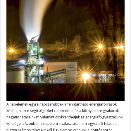
A napelemek egyre népszerűbbek a fenntartható energiaforrások
között, hiszen segítségükkel csökkenthetjük a környezetre gyakorolt
negatív hatásainkat, valamint csökkenthetjük az energiafogyasztásunk
költségeit. Azonban a napelem kiválasztása nem egyszerű feladat,
hiszen számos tényezőt kell figyelembe vennünk a döntés során.