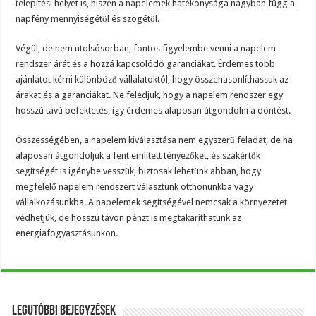
telepítési helyet is, hiszen a napelemek hatékonysága nagyban függ a
napfény mennyiségétől és szögétől.
Végül, de nem utolsósorban, fontos figyelembe venni a napelem
rendszer árát és a hozzá kapcsolódó garanciákat. Érdemes több
ajánlatot kérni különböző vállalatoktól, hogy összehasonlíthassuk az
árakat és a garanciákat. Ne feledjük, hogy a napelem rendszer egy
hosszú távú befektetés, így érdemes alaposan átgondolni a döntést.
Összességében, a napelem kiválasztása nem egyszerű feladat, de ha
alaposan átgondoljuk a fent említett tényezőket, és szakértők
segítségét is igénybe vesszük, biztosak lehetünk abban, hogy
megfelelő napelem rendszert választunk otthonunkba vagy
vállalkozásunkba. A napelemek segítségével nemcsak a környezetet
védhetjük, de hosszú távon pénzt is megtakaríthatunk az
energiafogyasztásunkon.
Legutóbbi bejegyzések