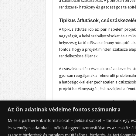
a különböző szakaszokat. A pontosan tervez
rendszerek hatékony és gazdaságos telepíté
Tipikus átfutások, csúszáskezelé
A tipikus átfutási idő az ipari napelem proj
nagyságát, a helyi szabályozásokat és a műs
helyezésig tartó időszak néhány hónaptól aká
fontos, hogy a projekt minden szakasza ala
rendelkezésre álljanak.
A csúszáskezelés része a kockázatkezelési s
gyorsan reagáljanak a felmerülő problémák
a hatóságokkal elengedhetetlen a csúszások 
projekt hatékonyságát, és hozzájárul a fennt
Ipari napelem engedélyeztetés 
Az Ön adatinak védelme fontos számunkra
A projekt sikeres megvalósítása érdekében jav
engedélyeztetési folyamat lépéseinek nyomon
Mi és a partnereink információkat – például sütiket – tárolunk egy 
dokumentumot, határidőt és mérföldkövet, ame
és személyes adatokat – például egyedi azonosítókat és az eszköz ált
letöltése egy egyszerű és hatékony módja an
szabott hirdetések és tartalom nyújtásához, hirdetés- és tartalommé