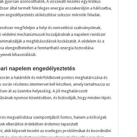
bák gyorsan azonosíthatók. A visszwatt-kezelés egy kritikus
zer által termelt felesleges energia visszakerüljön a hálózatba,
em engedélyeztetés előkészítése sokszor mérnöki feladat.
rendszer megfeleljen a helyi és nemzetközi szabványoknak,
elő védelmi mechanizmusok hozzájárulnak a napelem rendszer
inimalizálják a meghibásodások kockázatát. A védelem és a
sa elengedhetetlen a fenntartható energia biztosítása
yeinek kihasználását.
pari napelem engedélyeztetés
 során a határidők és mérföldkövek pontos meghatározása és
 során részletes ütemtervet kell készíteni, amely tartalmazza az
ezésen át az üzembe helyezésig. A jól meghatározott
dásának nyomon követésében, és biztosítják, hogy minden lépés
keres megvalósítása szempontjából fontos, hanem a
költség
ek
ések elkerülése érdekében érdemes tapasztalt
, akik képesek kezelni az esetleges problémákat és koordinálni