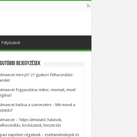
Pályázatok
gutóbbi bejegyzések
Almaecet mire jó? 21 gyakori felhasználási
erület
Almaecet fogyasztása: mikor, mennyit, mivel
ígítva?
Almaecet hatása a szervezetre – Mit mond a
kutatás?
Almaecet – Teljes útmutató: hatások,
felhasználás, kockázatok, beszerzés
Ipari napelem cégeknek – esettanulmányok és