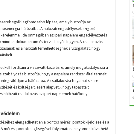
szerek egyik legfontosabb lépése, amely biztosítja az
amosenergia-hálózatba. A hálózati engedélyesek szigorú
i kérelemmel, de önmagában az ipari napelem engedélyeztetés
y minden dokumentum és terv a helyén legyen. A csatlakozási
tásának és a hálózati terhelhetőségnek a vizsgálatát, hogy
tvitelt.
et kell fordítani a visszwatt-kezelésre, amely megakadályozza a
s szabályozás biztosítja, hogy a napelem rendszer által termelt
ntegrálódjon a hálózatba. A csatlakozási folyamat sikere
zítését és költségeit, ezért alapvető, hogy tapasztalt
s hálózati csatlakozás az ipari napelemek hatékony
, védelem
éséhez elengedhetetlen a pontos mérési pontok kijelölése és a
. A mérési pontok segítségével folyamatosan nyomon követhető