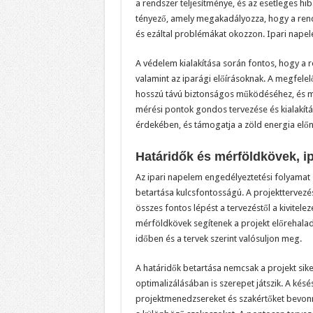
a rendszer teljesítménye, és az esetleges hi
tényező, amely megakadályozza, hogy a rends
és ezáltal problémákat okozzon. Ipari napel
A védelem kialakítása során fontos, hogy a 
valamint az iparági előírásoknak. A megfel
hosszú távú biztonságos működéséhez, és m
mérési pontok gondos tervezése és kialakítá
érdekében, és támogatja a zöld energia előn
Határidők és mérföldkövek, i
Az ipari napelem engedélyeztetési folyamat
betartása kulcsfontosságú. A projekttervezés
összes fontos lépést a tervezéstől a kivitel
mérföldkövek segítenek a projekt előrehala
időben és a tervek szerint valósuljon meg.
A határidők betartása nemcsak a projekt si
optimalizálásában is szerepet játszik. A kés
projektmenedzsereket és szakértőket bevonni