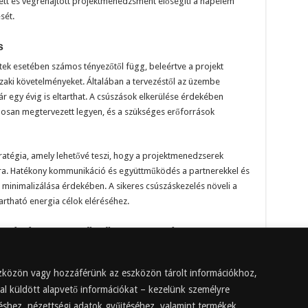
ett és végrehajtott projektmenedzsment elősegíti a napelem
sét.
s
ektek esetében számos tényezőtől függ, beleértve a projekt
zaki követelményeket. Általában a tervezéstől az üzembe
r egy évig is eltarthat. A csúszások elkerülése érdekében
posan megtervezett legyen, és a szükséges erőforrások
tratégia, amely lehetővé teszi, hogy a projektmenedzserek
ra. Hatékony kommunikáció és együttműködés a partnerekkel és
minimalizálása érdekében. A sikeres csúszáskezelés növeli a
artható energia célok eléréséhez.
lépései, ellenőrzőlista letöltése
asolt egy részletes ellenőrzőlista készítése, amely segíti az
 követését. Az ellenőrzőlista tartalmazza az összes szükséges
eszközön vagy hozzáférünk az eszközön tárolt információkhoz,
lyeket a projekt során be kell tartani. Az ellenőrzőlista
al küldött alapvető információkat – kezelünk személyre
nak, hogy biztosítsa a projekt zökkenőmentes előrehaladását,
réshez, nézettségi adatok gyűjtéséhez, valamint termékek