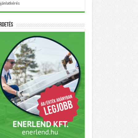
ajánlatkérés
rdetés