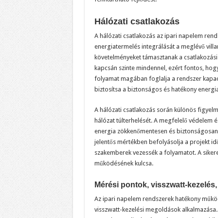
Hálózati csatlakozás
A hálózati csatlakozás az ipari napelem rend
energiatermelés integrálását a meglévő vill
követelményeket támasztanak a csatlakozás
kapcsán szinte mindennel, ezért fontos, hog
folyamat magában foglalja a rendszer kapaci
biztosítsa a biztonságos és hatékony energiaá
A hálózati csatlakozás során különös figyelm
hálózat túlterhelését. A megfelelő védelem é
energia zökkenőmentesen és biztonságosan i
jelentős mértékben befolyásolja a projekt idő
szakemberek vezessék a folyamatot. A sikere
működésének kulcsa.
Mérési pontok, visszwatt-kezelés
Az ipari napelem rendszerek hatékony működ
visszwatt-kezelési megoldások alkalmazása