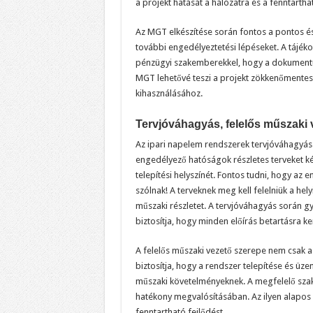
a projekt hatását a hálózatra és a fenntarthat
Az MGT elkészítése során fontos a pontos és
további engedélyeztetési lépéseket. A tájék
pénzügyi szakemberekkel, hogy a dokumentu
MGT lehetővé teszi a projekt zökkenőmentes
kihasználásához.
Tervjóváhagyás, felelős műszaki 
Az ipari napelem rendszerek tervjóváhagyása
engedélyező hatóságok részletes terveket ké
telepítési helyszínét. Fontos tudni, hogy az
szólnak! A terveknek meg kell felelniük a he
műszaki részletet. A tervjóváhagyás során g
biztosítja, hogy minden előírás betartásra ke
A felelős műszaki vezető szerepe nem csak a 
biztosítja, hogy a rendszer telepítése és üze
műszaki követelményeknek. A megfelelő szaké
hatékony megvalósításában. Az ilyen alapos e
fenntartható fejlődést.