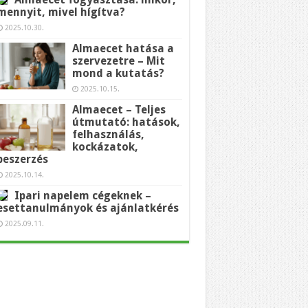
mennyit, mivel hígítva?
2025.10.30.
Almaecet hatása a
szervezetre – Mit
mond a kutatás?
2025.10.15.
Almaecet – Teljes
útmutató: hatások,
felhasználás,
kockázatok,
beszerzés
2025.10.14.
Ipari napelem cégeknek –
esettanulmányok és ajánlatkérés
2025.09.11.