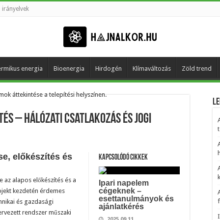
 irányelvek
rmikus energia
Bioenergia
Hirdogén
Klímaváltozás
Zöld trend
Le
és – hálózati csatlakozás és jogi
t
h
e, előkészítés és
Kapcsolódó cikkek
 az alapos előkészítés és a
Ipari napelem
cégeknek –
ojekt kezdetén érdemes
esettanulmányok és
chnikai és gazdasági
ajánlatkérés
ervezett rendszer műszaki
2025.09.11.