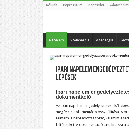
Rólunk
Impresszum
Kapcsolat
Adatvédelmi
Napelem
Szélenergia
Vízenergia
Geote
Ipari napelem engedélyeztet
lépések
Ipari napelem engedélyeztetés
dokumentáció
Az ipari napelem engedélyeztetés első lépése
megfelelő dokumentáció összeállítása. A pr
felmérni a helyi adottságokat, valamint a te
feltételeket. A dokumentáció tartalmazza a t