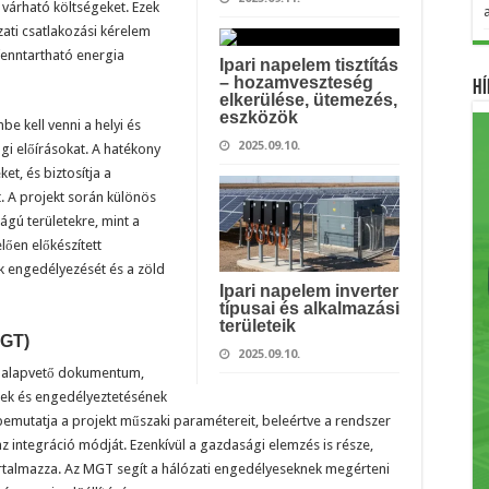
 várható költségeket. Ezek
ati csatlakozási kérelem
fenntartható energia
Ipari napelem tisztítás
– hozamveszteség
Hí
elkerülése, ütemezés,
eszközök
e kell venni a helyi és
2025.09.10.
gi előírásokat. A hatékony
et, és biztosítja a
 A projekt során különös
ságú területekre, mint a
ően előkészített
k engedélyezését és a zöld
Ipari napelem inverter
típusai és alkalmazási
területeik
MGT)
2025.09.10.
y alapvető dokumentum,
ek és engedélyeztetésének
emutatja a projekt műszaki paramétereit, beleértve a rendszer
az integráció módját. Ezenkívül a gazdasági elemzés is része,
artalmazza. Az MGT segít a hálózati engedélyeseknek megérteni