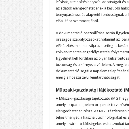
leírását, a
telepítés
helyszíni adottságait és a
az adatok elengedhetetlenek a későbbi hálóz
benyújtásához, és alapvető fontosságúak a 
előállítása szempontjából.
A dokumentáció összeállítása során figyelemb
országos szabályozásokat, valamint az ipará
előkészítés minimalizálja az esetleges késések
zökkenőmentes engedélyeztetési folyamatot.
figyelmet kell fordítani az olyan kulcsfontos
biztonság és a környezetvédelem. A megfelel
dokumentáció segíti a napelem telepítéséne
energia hosszú távú fenntarthatóságát.
Műszaki-gazdasági tájékoztató (
A Műszaki-gazdasági tájékoztató (MGT) eg
amely az
ipari napelem
projektek tervezésén
elengedhetetlen része. Az MGT részletesen b
teljesítményét, a használt technológiákat és 
amely a várható költségeket és hasznokat t