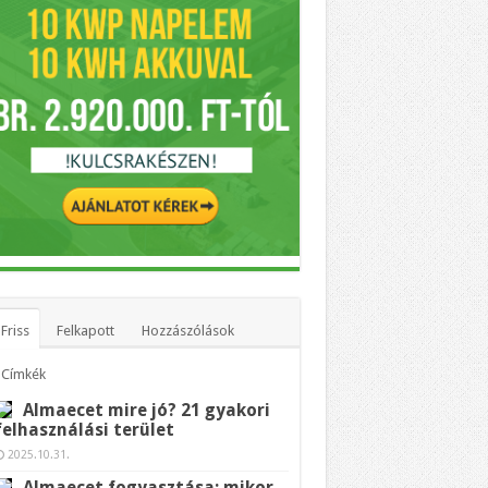
Friss
Felkapott
Hozzászólások
Címkék
Almaecet mire jó? 21 gyakori
felhasználási terület
2025.10.31.
Almaecet fogyasztása: mikor,