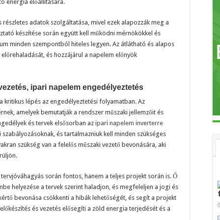
ó energia előállítására.
 részletes adatok szolgáltatása, mivel ezek alapozzák meg a
oztató készítése során együtt kell működni mérnökökkel és
m minden szempontból hiteles legyen. Az átlátható és alapos
 előrehaladását, és hozzájárul a napelem előnyök
vezetés, ipari napelem engedélyeztetés
 kritikus lépés az engedélyeztetési folyamatban. Az
rnek, amelyek bemutatják a rendszer műszaki jellemzőit és
 engedélyek és tervek elsősorban az
ipari napelem inverterre
lyi szabályozásoknak, és tartalmazniuk kell minden szükséges
yakran szükség van a felelős műszaki vezető bevonására, aki
rüljön.
tervjóváhagyás során fontos, hanem a teljes projekt során is. Ő
mbe helyezése a tervek szerint haladjon, és megfeleljen a jogi és
rtő bevonása csökkenti a hibák lehetőségét, és segít a projekt
lőkészítés és vezetés elősegíti a zöld energia terjedését és a