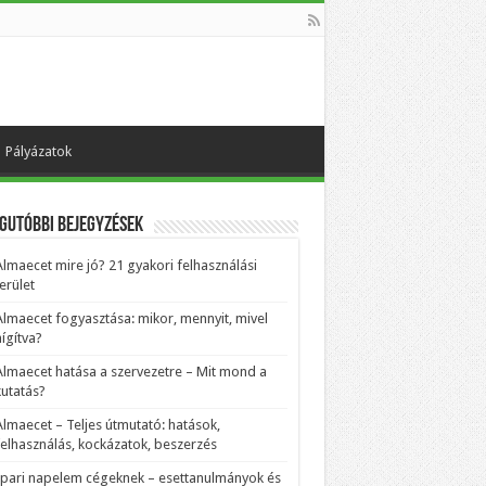
Pályázatok
gutóbbi bejegyzések
Almaecet mire jó? 21 gyakori felhasználási
erület
Almaecet fogyasztása: mikor, mennyit, mivel
ígítva?
Almaecet hatása a szervezetre – Mit mond a
kutatás?
Almaecet – Teljes útmutató: hatások,
felhasználás, kockázatok, beszerzés
Ipari napelem cégeknek – esettanulmányok és