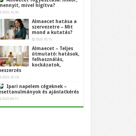
mennyit, mivel hígítva?
2025.10.30.
Almaecet hatása a
szervezetre – Mit
mond a kutatás?
2025.10.15.
Almaecet – Teljes
útmutató: hatások,
felhasználás,
kockázatok,
beszerzés
2025.10.14.
Ipari napelem cégeknek –
esettanulmányok és ajánlatkérés
2025.09.11.