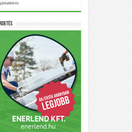
ajánlatkérés
rdetés