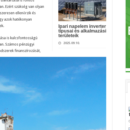
bantartása is fontos
an. Ezért szükség van olyan
szeresen ellenőrzik és
ogy azok hatékonyan
ek.
Ipari napelem inverter
típusai és alkalmazási
területeik
ása is kulcsfontosságú
2025.09.10.
ban. Számos pénzügyi
ndszerek finanszírozását,