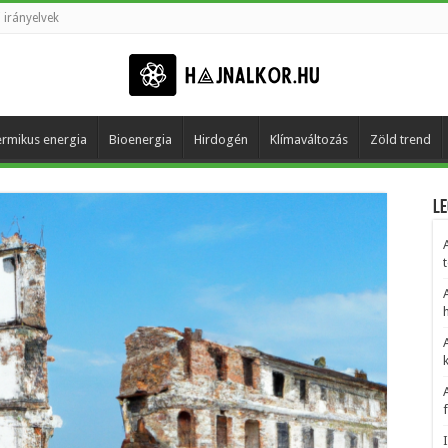
 irányelvek
rmikus energia
Bioenergia
Hirdogén
Klímaváltozás
Zöld trend
Le
t
h