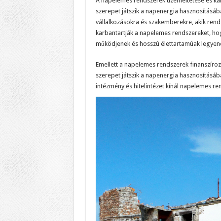
A napelemes rendszerek üzemeltetése és kar
szerepet játszik a napenergia hasznosításáb
vállalkozásokra és szakemberekre, akik rend
karbantartják a napelemes rendszereket, h
működjenek és hosszú élettartamúak legyen
Emellett a napelemes rendszerek finanszíroz
szerepet játszik a napenergia hasznosításá
intézmény és hitelintézet kínál napelemes re