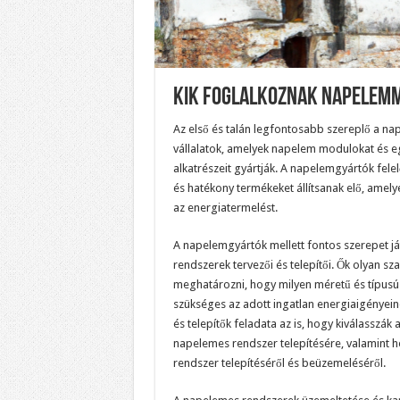
Kik Foglalkoznak Napelem
Az első és talán legfontosabb szereplő a na
vállalatok, amelyek napelem modulokat és 
alkatrészeit gyártják. A napelemgyártók fele
és hatékony termékeket állítsanak elő, amely
az energiatermelést.
A napelemgyártók mellett fontos szerepet j
rendszerek tervezői és telepítői. Ők olyan s
meghatározni, hogy milyen méretű és típus
szükséges az adott ingatlan energiaigényeine
és telepítők feladata az is, hogy kiválasszák 
napelemes rendszer telepítésére, valamint
rendszer telepítéséről és beüzemeléséről.