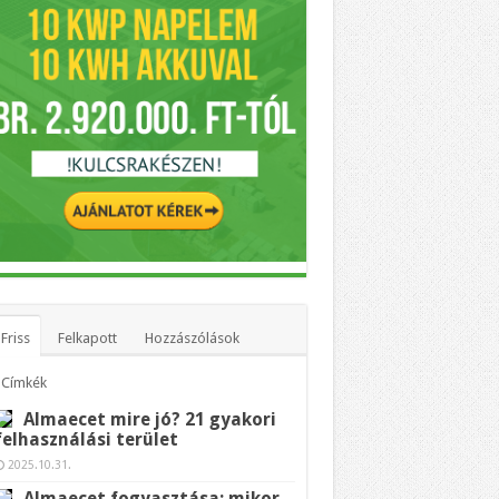
Friss
Felkapott
Hozzászólások
Címkék
Almaecet mire jó? 21 gyakori
felhasználási terület
2025.10.31.
Almaecet fogyasztása: mikor,