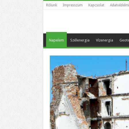
Rólunk
Impresszum
Kapcsolat
Adatvédelmi
Napelem
Szélenergia
Vízenergia
Geote