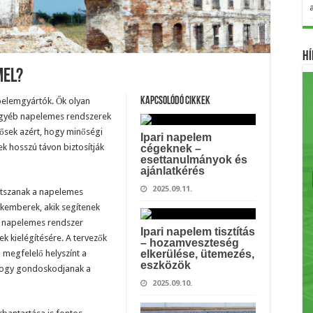
Hí
mel?
pelemgyártók. Ők olyan
Kapcsolódó cikkek
egyéb napelemes rendszerek
lősek azért, hogy minőségi
Ipari napelem
ek hosszú távon biztosítják
cégeknek –
esettanulmányok és
ajánlatkérés
2025.09.11.
átszanak a napelemes
zakemberek, akik segítenek
ú napelemes rendszer
Ipari napelem tisztítás
k kielégítésére. A tervezők
– hozamveszteség
a megfelelő helyszínt a
elkerülése, ütemezés,
eszközök
 hogy gondoskodjanak a
2025.09.10.