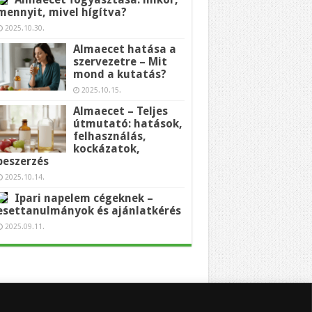
mennyit, mivel hígítva?
2025.10.30.
Almaecet hatása a
szervezetre – Mit
mond a kutatás?
2025.10.15.
Almaecet – Teljes
útmutató: hatások,
felhasználás,
kockázatok,
beszerzés
2025.10.14.
Ipari napelem cégeknek –
esettanulmányok és ajánlatkérés
2025.09.11.