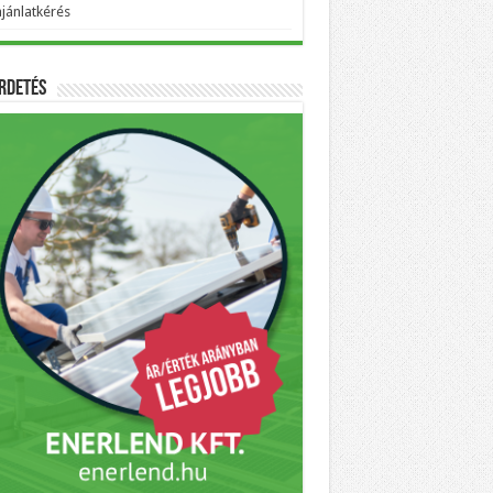
ajánlatkérés
rdetés