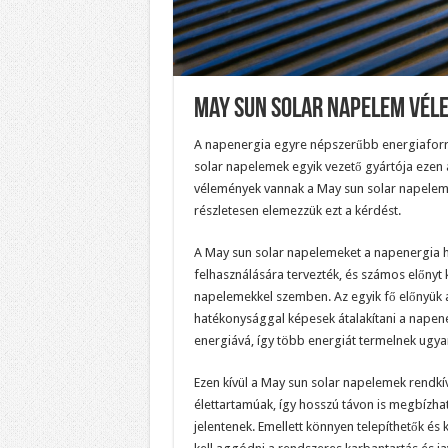
May Sun Solar Napelem Vél
A napenergia egyre népszerűbb energiaforrá
solar napelemek egyik vezető gyártója ezen a
vélemények vannak a May sun solar napelem
részletesen elemezzük ezt a kérdést.
A May sun solar napelemeket a napenergia
felhasználására tervezték, és számos előny
napelemekkel szemben. Az egyik fő előnyük
hatékonysággal képesek átalakítani a napen
energiává, így több energiát termelnek ugya
Ezen kívül a May sun solar napelemek rendkí
élettartamúak, így hosszú távon is megbízha
jelentenek. Emellett könnyen telepíthetők és