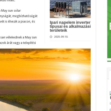
ítás miatt.
a May sun solar
onyságát, megbízhatóságát
ét is élvezik a piacon, és
Ipari napelem inverter
típusai és alkalmazási
területeik
2025.09.10.
kusan vélekednek a May sun
zok árát vagy a telepítési