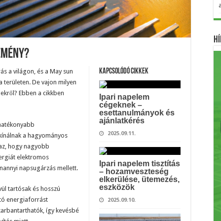
Hí
emény?
s a világon, és a May sun
Kapcsolódó cikkek
 területen. De vajon milyen
ekről? Ebben a cikkben
Ipari napelem
cégeknek –
esettanulmányok és
ajánlatkérés
 hatékonyabb
2025.09.11.
t kínálnak a hagyományos
 az, hogy nagyobb
ergiát elektromos
Ipari napelem tisztítás
nannyi napsugárzás mellett.
– hozamveszteség
elkerülése, ütemezés,
eszközök
vül tartósak és hosszú
tó energiaforrást
2025.09.10.
 karbantarthatók, így kevésbé