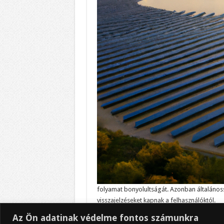
folyamat bonyolultságát. Azonban általáno
visszajelzéseket kapnak a felhasználóktól.
Az Ön adatinak védelme fontos számunkra
Végső soron a May sun solar napelemek egy n