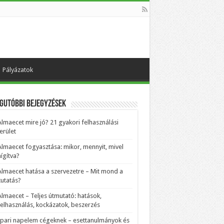
Pályázatok
gutóbbi bejegyzések
Almaecet mire jó? 21 gyakori felhasználási
erület
Almaecet fogyasztása: mikor, mennyit, mivel
ígítva?
Almaecet hatása a szervezetre – Mit mond a
kutatás?
Almaecet – Teljes útmutató: hatások,
felhasználás, kockázatok, beszerzés
Ipari napelem cégeknek – esettanulmányok és