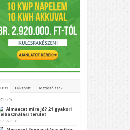
Friss
Felkapott
Hozzászólások
Címkék
Almaecet mire jó? 21 gyakori
felhasználási terület
2025.10.31.
Almaecet fogyasztása: mikor,