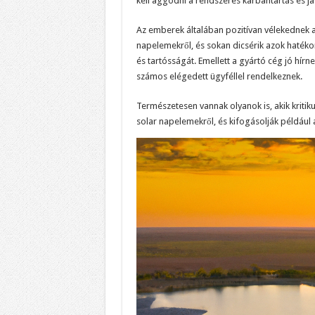
kell aggódni a rendszeres karbantartás és jav
Az emberek általában pozitívan vélekednek 
napelemekről, és sokan dicsérik azok haték
és tartósságát. Emellett a gyártó cég jó hírnev
számos elégedett ügyféllel rendelkeznek.
Természetesen vannak olyanok is, akik kriti
solar napelemekről, és kifogásolják például a