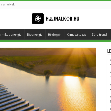
 irányelvek
rmikus energia
Bioenergia
Hirdogén
Klímaváltozás
Zöld trend
Le
t
h