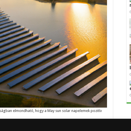
sságban elmondható, hogy a May sun solar napelemek pozitív
agyszerű választás lehetnek azoknak, akik keresik a hatékony