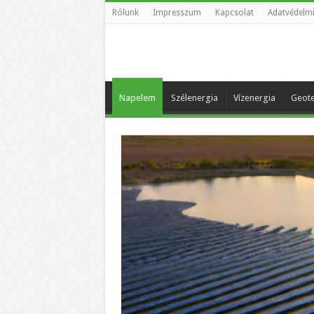
Rólunk
Impresszum
Kapcsolat
Adatvédelmi
Napelem
Szélenergia
Vízenergia
Geote