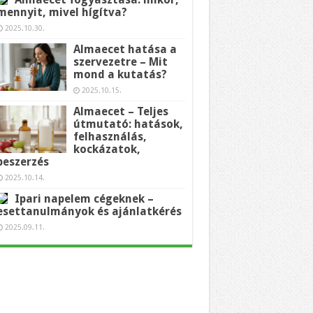
mennyit, mivel hígítva?
2025.10.30.
Almaecet hatása a
szervezetre – Mit
mond a kutatás?
2025.10.15.
Almaecet – Teljes
útmutató: hatások,
felhasználás,
kockázatok,
beszerzés
2025.10.14.
Ipari napelem cégeknek –
esettanulmányok és ajánlatkérés
2025.09.11.