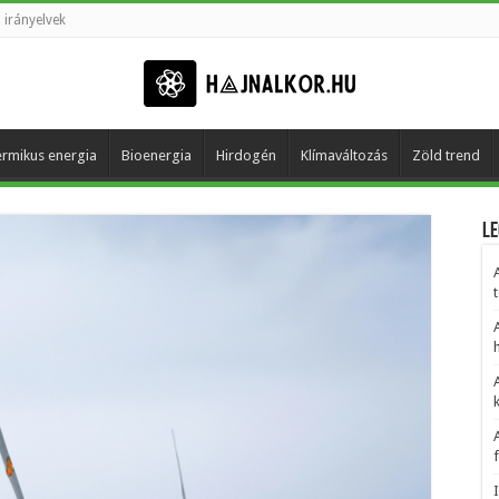
 irányelvek
rmikus energia
Bioenergia
Hirdogén
Klímaváltozás
Zöld trend
Le
t
h