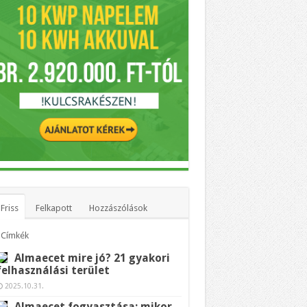
Friss
Felkapott
Hozzászólások
Címkék
Almaecet mire jó? 21 gyakori
felhasználási terület
2025.10.31.
Almaecet fogyasztása: mikor,