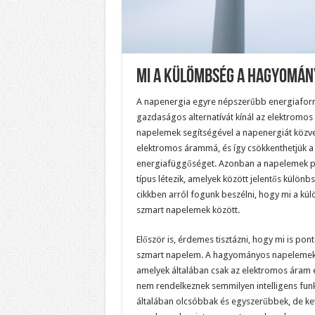
Mi A Külömbség A Hagyomán
A napenergia egyre népszerűbb energiaforr
gazdaságos alternatívát kínál az elektromos 
napelemek segítségével a napenergiát közvet
elektromos árammá, és így csökkenthetjük a
energiafüggőséget. Azonban a napelemek p
típus létezik, amelyek között jelentős külön
cikkben arról fogunk beszélni, hogy mi a k
szmart napelemek között.
Először is, érdemes tisztázni, hogy mi is p
szmart napelem. A hagyományos napelemek 
amelyek általában csak az elektromos áram e
nem rendelkeznek semmilyen intelligens fun
általában olcsóbbak és egyszerűbbek, de k