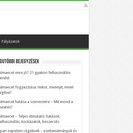
Pályázatok
gutóbbi bejegyzések
Almaecet mire jó? 21 gyakori felhasználási
erület
Almaecet fogyasztása: mikor, mennyit, mivel
ígítva?
Almaecet hatása a szervezetre – Mit mond a
kutatás?
Almaecet – Teljes útmutató: hatások,
felhasználás, kockázatok, beszerzés
Ipari napelem cégeknek – esettanulmányok és