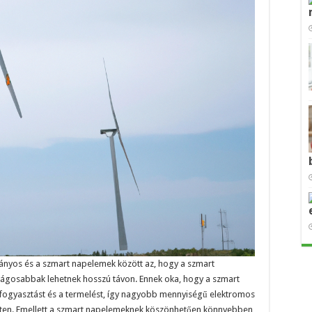
nyos és a szmart napelemek között az, hogy a szmart
gosabbak lehetnek hosszú távon. Ennek oka, hogy a szmart
fogyasztást és a termelést, így nagyobb mennyiségű elektromos
leten. Emellett a szmart napelemeknek köszönhetően könnyebben