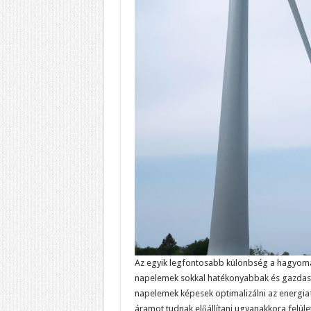
Az egyik legfontosabb különbség a hagyomá
napelemek sokkal hatékonyabbak és gazdasá
napelemek képesek optimalizálni az energia
áramot tudnak előállítani ugyanakkora felü