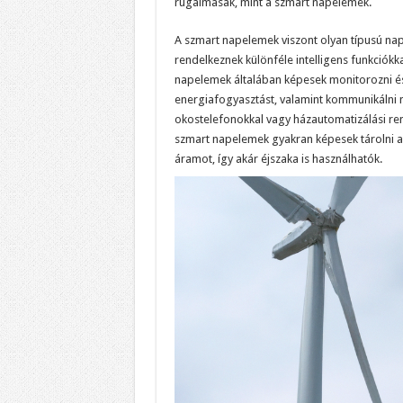
rugalmasak, mint a szmart napelemek.
A szmart napelemek viszont olyan típusú na
rendelkeznek különféle intelligens funkciókka
napelemek általában képesek monitorozni és
energiafogyasztást, valamint kommunikálni 
okostelefonokkal vagy házautomatizálási ren
szmart napelemek gyakran képesek tárolni az
áramot, így akár éjszaka is használhatók.