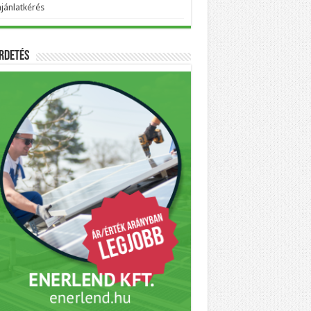
ajánlatkérés
rdetés