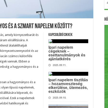
Hí
yos És A Szmart Napelem Között?
ás, amely környezetbarát és
Kapcsolódó cikkek
áram előállítására. A
lenül átalakíthatjuk
Ipari napelem
 környezetszennyezést és az
cégeknek –
esettanulmányok és
iacán számos különféle
ajánlatkérés
bségek vannak. Ebben a
2025.09.11.
ülönbség a hagyományos és a
Ipari napelem tisztítás
ontosan a hagyományos és a
– hozamveszteség
olyan típusú napelemek,
elkerülése, ütemezés,
eszközök
lőállítására képesek, és
kcióval. Ezek a napelemek
2025.09.10.
evésbé hatékonyak és