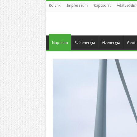
Rólunk
Impresszum
Kapcsolat
Adatvédelmi
Napelem
Szélenergia
Vízenergia
Geote