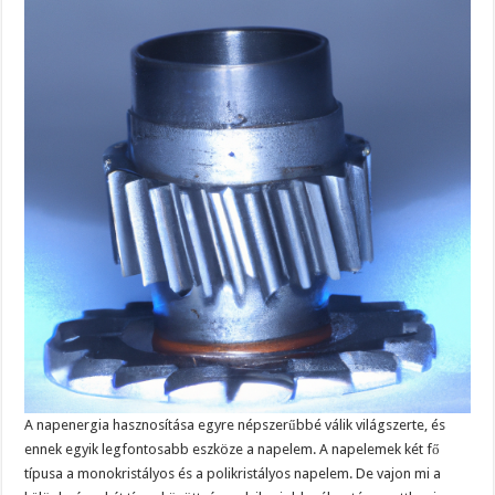
A napenergia hasznosítása egyre népszerűbbé válik világszerte, és
ennek egyik legfontosabb eszköze a napelem. A napelemek két fő
típusa a monokristályos és a polikristályos napelem. De vajon mi a