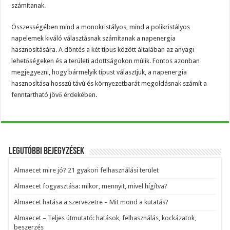
számítanak.
Összességében mind a monokristályos, mind a polikristályos
napelemek kiváló választásnak számítanak a napenergia
hasznosítására. A döntés a két típus között általában az anyagi
lehetőségeken és a területi adottságokon múlik. Fontos azonban
megjegyezni, hogy bármelyik típust választjuk, a napenergia
hasznosítása hosszú távú és környezetbarát megoldásnak számít a
fenntartható jövő érdekében.
Legutóbbi bejegyzések
Almaecet mire jó? 21 gyakori felhasználási terület
Almaecet fogyasztása: mikor, mennyit, mivel hígítva?
Almaecet hatása a szervezetre – Mit mond a kutatás?
Almaecet – Teljes útmutató: hatások, felhasználás, kockázatok,
beszerzés