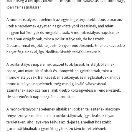
különbség a két típus között, és melyik a jobb választás az otthoni vagy
ipari felhasználásra?
A monokristályos napelemek az egyik legelterjedtebb típus a piacon.
Ezek a napelemek egyetlen nagy kristályból készülnek, ami miatt
nagyon hatékonyak és megbízhatóak. A monokristályos napelemek
általában drágábbak, mint a polikristályosak, de hosszabb
élettartammal és jobb teljesítménnyel rendelkeznek. Emellett kevesebb
helyet foglalnak el, így ideálisak kisebb tetőfelületekre is.
A polikristályos napelemek viszont több kisebb kristályból állnak
össze, ami miatt olcsóbbak és könnyebben gyárthatóak, mint a
monokristályosak. Bár kevésbé hatékonyak és megbízhatóak, mint a
monokristályos napelemek, még mindig kiváló választásnak
számítanak azok számára, akik kisebb költségvetéssel rendelkeznek,
de szeretnének napenergiát hasznosítani.
A monokristályos napelemek általában jobban teljesítenek alacsony
fényviszonyok mellett, mint a polikristályosak, így ideálisak olyan
területeken, ahol gyakran felhős az időjárás. Emellett hosszabb
garanciát kínálnak a gyártók, így hosszú távú befektetésnek