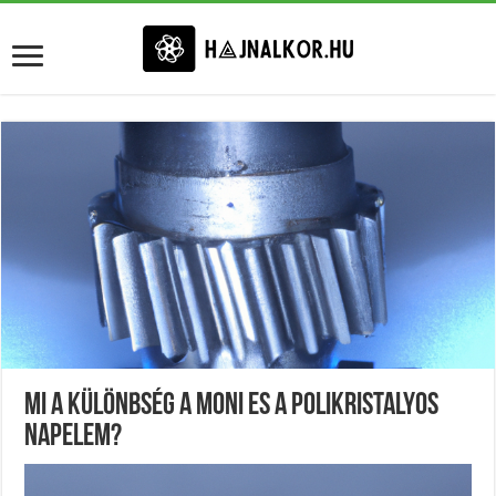
Mi A Különbség A Moni Es A Polikristalyos
Napelem?