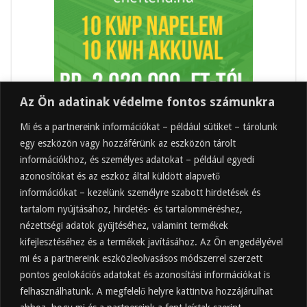
Az Ön adatinak védelme fontos számunkra
Mi és a partnereink információkat – például sütiket – tárolunk
egy eszközön vagy hozzáférünk az eszközön tárolt
információkhoz, és személyes adatokat – például egyedi
azonosítókat és az eszköz által küldött alapvető
információkat – kezelünk személyre szabott hirdetések és
tartalom nyújtásához, hirdetés- és tartalomméréshez,
Friss
Felkapott
Hozzászólások
Címkék
nézettségi adatok gyűjtéséhez, valamint termékek
kifejlesztéséhez és a termékek javításához. Az Ön engedélyével
Almaecet mire jó? 21 gyakori felhasználási
terület
mi és a partnereink eszközleolvasásos módszerrel szerzett
pontos geolokációs adatokat és azonosítási információkat is
2025.10.31.
felhasználhatunk. A megfelelő helyre kattintva hozzájárulhat
Almaecet fogyasztása: mikor, mennyit, mivel