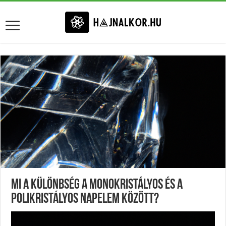
Mi A Különbség A Monokristályos És A
Polikristályos Napelem Között?