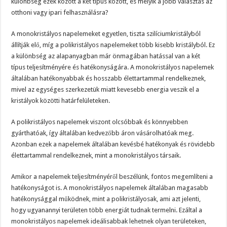
különbség ezek között a két típus között, és melyik a jobb választás az
otthoni vagy ipari felhasználásra?
A monokristályos napelemeket egyetlen, tiszta szilíciumkristályból
állítják elő, míg a polikristályos napelemeket több kisebb kristályból. Ez
a különbség az alapanyagban már önmagában hatással van a két
típus teljesítményére és hatékonyságára. A monokristályos napelemek
általában hatékonyabbak és hosszabb élettartammal rendelkeznek,
mivel az egységes szerkezetük miatt kevesebb energia veszik el a
kristályok közötti határfelületeken.
A polikristályos napelemek viszont olcsóbbak és könnyebben
gyárthatóak, így általában kedvezőbb áron vásárolhatóak meg.
Azonban ezek a napelemek általában kevésbé hatékonyak és rövidebb
élettartammal rendelkeznek, mint a monokristályos társaik.
Amikor a napelemek teljesítményéről beszélünk, fontos megemlíteni a
hatékonyságot is. A monokristályos napelemek általában magasabb
hatékonysággal működnek, mint a polikristályosak, ami azt jelenti,
hogy ugyanannyi területen több energiát tudnak termelni. Ezáltal a
monokristályos napelemek ideálisabbak lehetnek olyan területeken,