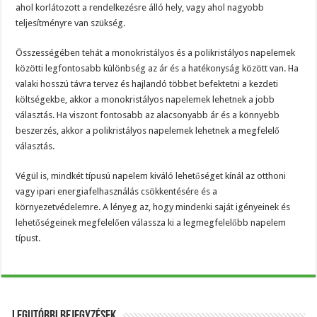
ahol korlátozott a rendelkezésre álló hely, vagy ahol nagyobb
teljesítményre van szükség.
Összességében tehát a monokristályos és a polikristályos napelemek
közötti legfontosabb különbség az ár és a hatékonyság között van. Ha
valaki hosszú távra tervez és hajlandó többet befektetni a kezdeti
költségekbe, akkor a monokristályos napelemek lehetnek a jobb
választás. Ha viszont fontosabb az alacsonyabb ár és a könnyebb
beszerzés, akkor a polikristályos napelemek lehetnek a megfelelő
választás.
Végül is, mindkét típusú napelem kiváló lehetőséget kínál az otthoni
vagy ipari energiafelhasználás csökkentésére és a
környezetvédelemre. A lényeg az, hogy mindenki saját igényeinek és
lehetőségeinek megfelelően válassza ki a legmegfelelőbb napelem
típust.
Legutóbbi bejegyzések