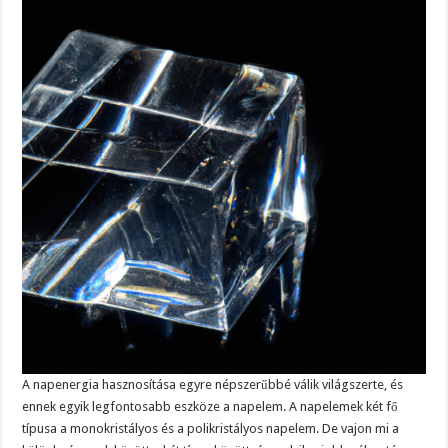
A napenergia hasznosítása egyre népszerűbbé válik világszerte, és
ennek egyik legfontosabb eszköze a napelem. A napelemek két fő
típusa a monokristályos és a polikristályos napelem. De vajon mi a