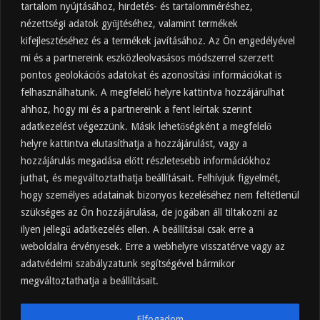
tartalom nyújtásához, hirdetés- és tartalomméréshez,
Friss
Felkapott
Hozzászólások
Címkék
nézettségi adatok gyűjtéséhez, valamint termékek
kifejlesztéséhez és a termékek javításához. Az Ön engedélyével
Almaecet mire jó? 21 gyakori felhasználási
terület
mi és a partnereink eszközleolvasásos módszerrel szerzett
pontos geolokációs adatokat és azonosítási információkat is
2025.10.31.
felhasználhatunk. A megfelelő helyre kattintva hozzájárulhat
Almaecet fogyasztása: mikor, mennyit, mivel
hígítva?
ahhoz, hogy mi és a partnereink a fent leírtak szerint
adatkezelést végezzünk. Másik lehetőségként a megfelelő
2025.10.30.
helyre kattintva elutasíthatja a hozzájárulást, vagy a
Almaecet hatása a szervezetre –
Mit mond a kutatás?
hozzájárulás megadása előtt részletesebb információkhoz
2025.10.15.
juthat, és megváltoztathatja beállításait. Felhívjuk figyelmét,
hogy személyes adatainak bizonyos kezeléséhez nem feltétlenül
Almaecet – Teljes útmutató:
szükséges az Ön hozzájárulása, de jogában áll tiltakozni az
hatások, felhasználás, kockázatok,
ilyen jellegű adatkezelés ellen. A beállításai csak erre a
beszerzés
weboldalra érvényesek. Erre a webhelyre visszatérve vagy az
2025.10.14.
adatvédelmi szabályzatunk segítségével bármikor
Ipari napelem cégeknek – esettanulmányok és
ajánlatkérés
megváltoztathatja a beállításait.
2025.09.11.
Elfogadom