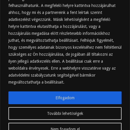
felhasználhatunk. A megfelelő helyre kattintva hozzájárulhat
Almaecet fogyasztása: mikor, mennyit, mivel
hígítva?
ahhoz, hogy mi és a partnereink a fent leírtak szerint
adatkezelést végezzünk. Másik lehetőségként a megfelelő
2025.10.30.
helyre kattintva elutasíthatja a hozzájárulást, vagy a
Almaecet hatása a szervezetre –
Mit mond a kutatás?
hozzájárulás megadása előtt részletesebb információkhoz
2025.10.15.
juthat, és megváltoztathatja beállításait. Felhívjuk figyelmét,
hogy személyes adatainak bizonyos kezeléséhez nem feltétlenül
Almaecet – Teljes útmutató:
szükséges az Ön hozzájárulása, de jogában áll tiltakozni az
hatások, felhasználás, kockázatok,
ilyen jellegű adatkezelés ellen. A beállításai csak erre a
beszerzés
weboldalra érvényesek. Erre a webhelyre visszatérve vagy az
2025.10.14.
adatvédelmi szabályzatunk segítségével bármikor
Ipari napelem cégeknek – esettanulmányok és
ajánlatkérés
megváltoztathatja a beállításait.
2025.09.11.
Elfogadom
További lehetőségek
hajnalkor.hu
Nem fogadom el