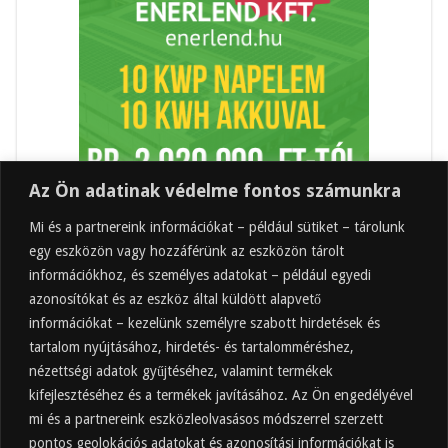
Az Ön adatinak védelme fontos számunkra
Mi és a partnereink információkat – például sütiket – tárolunk
egy eszközön vagy hozzáférünk az eszközön tárolt
információkhoz, és személyes adatokat – például egyedi
azonosítókat és az eszköz által küldött alapvető
információkat – kezelünk személyre szabott hirdetések és
tartalom nyújtásához, hirdetés- és tartalomméréshez,
Friss
Felkapott
Hozzászólások
Címkék
nézettségi adatok gyűjtéséhez, valamint termékek
kifejlesztéséhez és a termékek javításához. Az Ön engedélyével
Almaecet mire jó? 21 gyakori felhasználási
terület
mi és a partnereink eszközleolvasásos módszerrel szerzett
pontos geolokációs adatokat és azonosítási információkat is
2025.10.31.