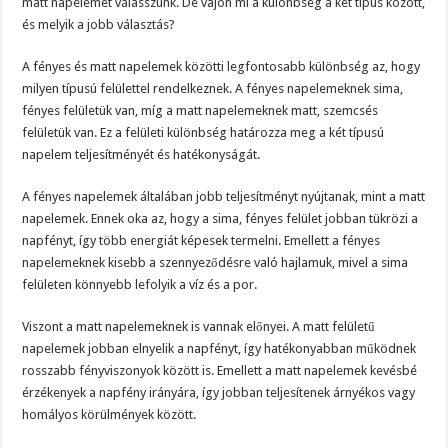
matt napelemet válasszunk. De vajon mi a különbség a két típus között,
és melyik a jobb választás?
A fényes és matt napelemek közötti legfontosabb különbség az, hogy
milyen típusú felülettel rendelkeznek. A fényes napelemeknek sima,
fényes felületük van, míg a matt napelemeknek matt, szemcsés
felületük van. Ez a felületi különbség határozza meg a két típusú
napelem teljesítményét és hatékonyságát.
A fényes napelemek általában jobb teljesítményt nyújtanak, mint a matt
napelemek. Ennek oka az, hogy a sima, fényes felület jobban tükrözi a
napfényt, így több energiát képesek termelni. Emellett a fényes
napelemeknek kisebb a szennyeződésre való hajlamuk, mivel a sima
felületen könnyebb lefolyik a víz és a por.
Viszont a matt napelemeknek is vannak előnyei. A matt felületű
napelemek jobban elnyelik a napfényt, így hatékonyabban működnek
rosszabb fényviszonyok között is. Emellett a matt napelemek kevésbé
érzékenyek a napfény irányára, így jobban teljesítenek árnyékos vagy
homályos körülmények között.