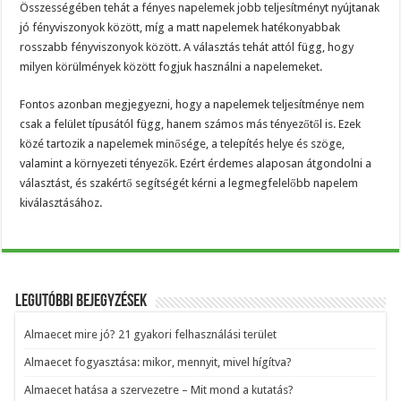
Összességében tehát a fényes napelemek jobb teljesítményt nyújtanak
jó fényviszonyok között, míg a matt napelemek hatékonyabbak
rosszabb fényviszonyok között. A választás tehát attól függ, hogy
milyen körülmények között fogjuk használni a napelemeket.
Fontos azonban megjegyezni, hogy a napelemek teljesítménye nem
csak a felület típusától függ, hanem számos más tényezőtől is. Ezek
közé tartozik a napelemek minősége, a telepítés helye és szöge,
valamint a környezeti tényezők. Ezért érdemes alaposan átgondolni a
választást, és szakértő segítségét kérni a legmegfelelőbb napelem
kiválasztásához.
Legutóbbi bejegyzések
Almaecet mire jó? 21 gyakori felhasználási terület
Almaecet fogyasztása: mikor, mennyit, mivel hígítva?
Almaecet hatása a szervezetre – Mit mond a kutatás?