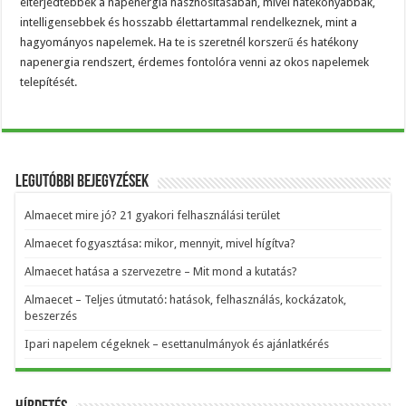
elterjedtebbek a napenergia hasznosításában, mivel hatékonyabbak,
intelligensebbek és hosszabb élettartammal rendelkeznek, mint a
hagyományos napelemek. Ha te is szeretnél korszerű és hatékony
napenergia rendszert, érdemes fontolóra venni az okos napelemek
telepítését.
Legutóbbi bejegyzések
Almaecet mire jó? 21 gyakori felhasználási terület
Almaecet fogyasztása: mikor, mennyit, mivel hígítva?
Almaecet hatása a szervezetre – Mit mond a kutatás?
Almaecet – Teljes útmutató: hatások, felhasználás, kockázatok,
beszerzés
Ipari napelem cégeknek – esettanulmányok és ajánlatkérés