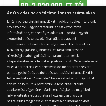
Az Ön adatinak védelme fontos számunkra
Mi és a partnereink információkat – például sütiket – tárolunk
egy eszközön vagy hozzáférünk az eszközön tárolt
információkhoz, és személyes adatokat – például egyedi
azonosítókat és az eszköz által küldött alapvető
információkat – kezelünk személyre szabott hirdetések és
tartalom nyújtásához, hirdetés- és tartalomméréshez,
Friss
Felkapott
Hozzászólások
Címkék
nézettségi adatok gyűjtéséhez, valamint termékek
kifejlesztéséhez és a termékek javításához. Az Ön engedélyével
Almaecet mire jó? 21 gyakori felhasználási
terület
mi és a partnereink eszközleolvasásos módszerrel szerzett
pontos geolokációs adatokat és azonosítási információkat is
2025.10.31.
felhasználhatunk. A megfelelő helyre kattintva hozzájárulhat
Almaecet fogyasztása: mikor, mennyit, mivel
hígítva?
ahhoz, hogy mi és a partnereink a fent leírtak szerint
adatkezelést végezzünk. Másik lehetőségként a megfelelő
2025.10.30.
helyre kattintva elutasíthatja a hozzájárulást, vagy a
Almaecet hatása a szervezetre –
Mit mond a kutatás?
hozzájárulás megadása előtt részletesebb információkhoz