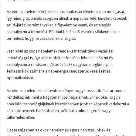
Az okos napelemek képesek automatikusan követni a nap mozgását,
így mindig optimális szögben állnak a napsütés felé. Emellett képesek
az időjárási körülményeket is figyelembe venni, és ez alapján
szabályozni a termelést. Például felhős idő esetén csökkenthetik a
termelést, hogy ne veszítsenek energiát.
Ezen kívül az okos napelemek rendelkezhetnek távoli vezérlési
lehetőséggel is, így akár mobiltelefonról is lehet ellenőrizni és
szabályozni a rendszer működését. Ez nagyban megkönnyíti a
felhasználók számára a napenergia rendszerük kezelését és
optimalizálását.
Az okos napelemeknek további előnye, hogy hosszabb élettartammal
rendelkeznek, mint a hagyományos napelemek. Ennek oka, hogy a
speciális technológiájuknak köszönhetően jobban képesek védekezni a
káros környezeti hatások ellen, például a túlmelegedés vagy a
túlterhelés ellen.
Összességében az okos napelemek egyre népszerűbbek és