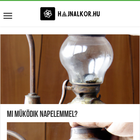
Mi Müködik Napelemmel?