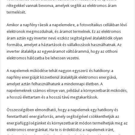
rétegekkel vannak bevonva, amelyek segítik az elektromos áram
termelését.
Amikor a napfény ráesik a napelemekre, a fotovoltaikus cellákban lévő
elektronok megmozdulnak, és áramot termelnek. Ez az elektromos
áram aztán egy inverter nevű eszköz segítségével átalakítódik olyan
formába, amelyet a háztartások és vállalkozások használhatnak. Az
inverter átalakítja az egyenáramot váltóárammá, hogy az otthoni
elektromos hálózatba be lehessen vezetni.
A napelemek működése tehát nagyon egyszerű és hatékony: a
napfény energiáját közvetlenül átalakítják elektromos energiává,
amelyet aztán felhasználhatunk a mindennapi életben. A
napelemeknek számos előnye van, például a környezetbarát működés,
a hosszú élettartam és a hosszú távú megtakarítások.
Összességében elmondható, hogy a napelemek egy hatékony és
fenntartható energiaforrás, amely segítségével csökkenthetjük az
energiafüggőségünket és környezetbarát módon termelhetjük meg az
elektromos energiánkat. Ha te is érdeklődsz a napelemek iránt,