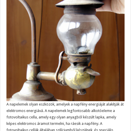
A napelemek olyan eszközök, amelyek a napfény energiáját alakítják át
elektromos energiává. A napelemek legfontosabb alkotóeleme a
fotovoltaikus cella, amely egy olyan anyagból készült lapka, amely
képes elektromos áramot termelni, ha ráesik a napfény. A
fotovoltaikus cellák általában szilíciumból készülnek, és speciális