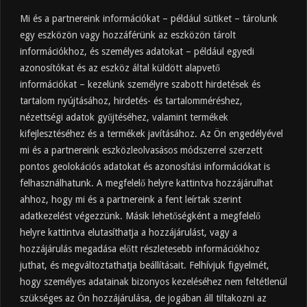
Mi és a partnereink információkat – például sütiket – tárolunk
egy eszközön vagy hozzáférünk az eszközön tárolt
információkhoz, és személyes adatokat – például egyedi
azonosítókat és az eszköz által küldött alapvető
információkat – kezelünk személyre szabott hirdetések és
tartalom nyújtásához, hirdetés- és tartalomméréshez,
Friss
Felkapott
Hozzászólások
Címkék
nézettségi adatok gyűjtéséhez, valamint termékek
kifejlesztéséhez és a termékek javításához. Az Ön engedélyével
Almaecet mire jó? 21 gyakori felhasználási
terület
mi és a partnereink eszközleolvasásos módszerrel szerzett
pontos geolokációs adatokat és azonosítási információkat is
2025.10.31.
felhasználhatunk. A megfelelő helyre kattintva hozzájárulhat
Almaecet fogyasztása: mikor, mennyit, mivel
hígítva?
ahhoz, hogy mi és a partnereink a fent leírtak szerint
adatkezelést végezzünk. Másik lehetőségként a megfelelő
2025.10.30.
helyre kattintva elutasíthatja a hozzájárulást, vagy a
Almaecet hatása a szervezetre –
Mit mond a kutatás?
hozzájárulás megadása előtt részletesebb információkhoz
2025.10.15.
juthat, és megváltoztathatja beállításait. Felhívjuk figyelmét,
hogy személyes adatainak bizonyos kezeléséhez nem feltétlenül
Almaecet – Teljes útmutató:
szükséges az Ön hozzájárulása, de jogában áll tiltakozni az
hatások, felhasználás, kockázatok,