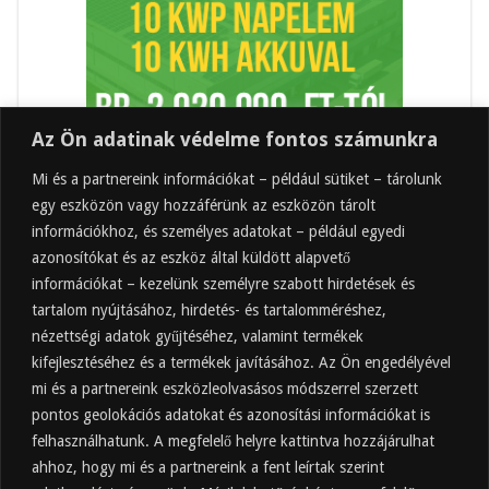
Az Ön adatinak védelme fontos számunkra
Mi és a partnereink információkat – például sütiket – tárolunk
egy eszközön vagy hozzáférünk az eszközön tárolt
információkhoz, és személyes adatokat – például egyedi
azonosítókat és az eszköz által küldött alapvető
információkat – kezelünk személyre szabott hirdetések és
tartalom nyújtásához, hirdetés- és tartalomméréshez,
Friss
Felkapott
Hozzászólások
Címkék
nézettségi adatok gyűjtéséhez, valamint termékek
kifejlesztéséhez és a termékek javításához. Az Ön engedélyével
Almaecet mire jó? 21 gyakori felhasználási
terület
mi és a partnereink eszközleolvasásos módszerrel szerzett
pontos geolokációs adatokat és azonosítási információkat is
2025.10.31.
felhasználhatunk. A megfelelő helyre kattintva hozzájárulhat
Almaecet fogyasztása: mikor, mennyit, mivel
hígítva?
ahhoz, hogy mi és a partnereink a fent leírtak szerint