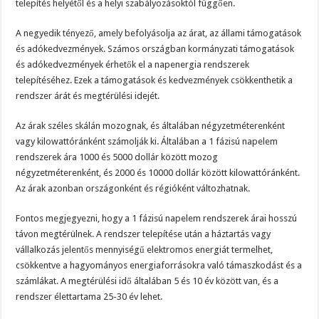
telepítés helyétől és a helyi szabályozásoktól függően.
A negyedik tényező, amely befolyásolja az árat, az állami támogatások
és adókedvezmények. Számos országban kormányzati támogatások
és adókedvezmények érhetők el a napenergia rendszerek
telepítéséhez. Ezek a támogatások és kedvezmények csökkenthetik a
rendszer árát és megtérülési idejét.
Az árak széles skálán mozognak, és általában négyzetméterenként
vagy kilowattóránként számolják ki. Általában a 1 fázisú napelem
rendszerek ára 1000 és 5000 dollár között mozog
négyzetméterenként, és 2000 és 10000 dollár között kilowattóránként.
Az árak azonban országonként és régióként változhatnak.
Fontos megjegyezni, hogy a 1 fázisú napelem rendszerek árai hosszú
távon megtérülnek. A rendszer telepítése után a háztartás vagy
vállalkozás jelentős mennyiségű elektromos energiát termelhet,
csökkentve a hagyományos energiaforrásokra való támaszkodást és a
számlákat. A megtérülési idő általában 5 és 10 év között van, és a
rendszer élettartama 25-30 év lehet.