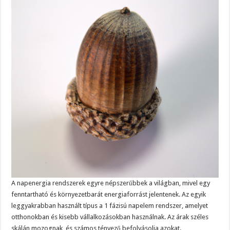
A napenergia rendszerek egyre népszerűbbek a világban, mivel egy
fenntartható és környezetbarát energiaforrást jelentenek. Az egyik
leggyakrabban használt típus a 1 fázisú napelem rendszer, amelyet
otthonokban és kisebb vállalkozásokban használnak. Az árak széles
skálán mozognak, és számos tényező befolyásolja azokat.