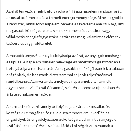
Az első tényező, amely befolyásolja a 1 fázisú napelem rendszer árát,
az installáció mérete és a termelt energia mennyisége. Minél nagyobb
a rendszer, annál több napelem panelre és inverterre van szükség, ami
magasabb költséget jelent. A rendszer méretét az otthon vagy
vállalkozás energiafogyasztása határozza meg, valamint az elérhető
tetőterület vagy földterület.
A második tényező, amely befolyásolja az árat, az anyagok minősége
és típusa. A napelem panelek minősége és hatékonysága közvetlenül
befolyásolja a rendszer árát. A magasabb minőségű panelek általában
drágábbak, de hosszabb élettartammal és jobb teljesítménnyel
rendelkeznek. Az inverterek, amelyek a napelemek által termelt
egyenáramot váltják váltóárammá, szintén különböző típusokban és
árkategóriákban érhetők el.
A harmadik tényező, amely befolyásolja az árat, az installációs
költségek. Ez magában foglalja a szakemberek munkadíját, az
engedélyek és engedélyeztetések költségeit, valamint az anyagok
szállítását és telepítését. Az installációs költségek változhatnak a