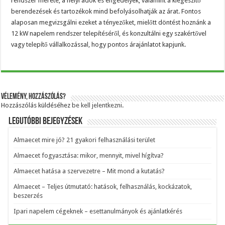
rendszer mérete, a helyi adók és engedélyek, valamint a kiegészítő
berendezések és tartozékok mind befolyásolhatják az árat. Fontos
alaposan megvizsgálni ezeket a tényezőket, mielőtt döntést hoznánk a
12 kW napelem rendszer telepítéséről, és konzultálni egy szakértővel
vagy telepítő vállalkozással, hogy pontos árajánlatot kapjunk.
Vélemény, hozzászólás?
Hozzászólás küldéséhez
be kell jelentkezni
.
Legutóbbi bejegyzések
Almaecet mire jó? 21 gyakori felhasználási terület
Almaecet fogyasztása: mikor, mennyit, mivel hígítva?
Almaecet hatása a szervezetre – Mit mond a kutatás?
Almaecet – Teljes útmutató: hatások, felhasználás, kockázatok,
beszerzés
Ipari napelem cégeknek – esettanulmányok és ajánlatkérés