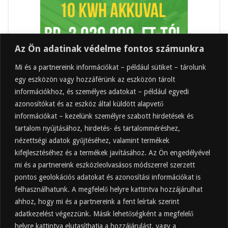
Az Ön adatinak védelme fontos számunkra
Mi és a partnereink információkat – például sütiket – tárolunk
egy eszközön vagy hozzáférünk az eszközön tárolt
információkhoz, és személyes adatokat – például egyedi
azonosítókat és az eszköz által küldött alapvető
információkat – kezelünk személyre szabott hirdetések és
tartalom nyújtásához, hirdetés- és tartalomméréshez,
Friss
Felkapott
Hozzászólások
Címkék
nézettségi adatok gyűjtéséhez, valamint termékek
kifejlesztéséhez és a termékek javításához. Az Ön engedélyével
Almaecet mire jó? 21 gyakori felhasználási
terület
mi és a partnereink eszközleolvasásos módszerrel szerzett
pontos geolokációs adatokat és azonosítási információkat is
2025.10.31.
felhasználhatunk. A megfelelő helyre kattintva hozzájárulhat
Almaecet fogyasztása: mikor, mennyit, mivel
hígítva?
ahhoz, hogy mi és a partnereink a fent leírtak szerint
adatkezelést végezzünk. Másik lehetőségként a megfelelő
2025.10.30.
helyre kattintva elutasíthatja a hozzájárulást, vagy a