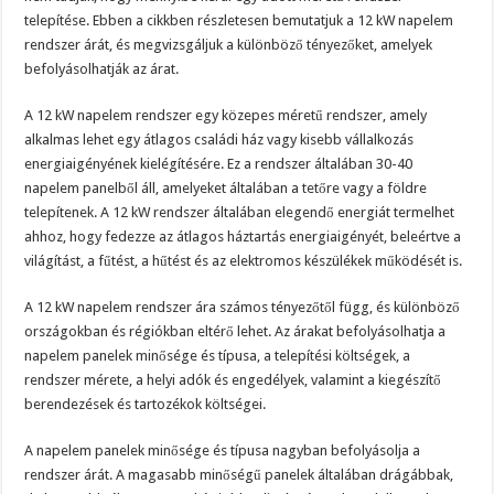
telepítése. Ebben a cikkben részletesen bemutatjuk a 12 kW napelem
rendszer árát, és megvizsgáljuk a különböző tényezőket, amelyek
befolyásolhatják az árat.
A 12 kW napelem rendszer egy közepes méretű rendszer, amely
alkalmas lehet egy átlagos családi ház vagy kisebb vállalkozás
energiaigényének kielégítésére. Ez a rendszer általában 30-40
napelem panelből áll, amelyeket általában a tetőre vagy a földre
telepítenek. A 12 kW rendszer általában elegendő energiát termelhet
ahhoz, hogy fedezze az átlagos háztartás energiaigényét, beleértve a
világítást, a fűtést, a hűtést és az elektromos készülékek működését is.
A 12 kW napelem rendszer ára számos tényezőtől függ, és különböző
országokban és régiókban eltérő lehet. Az árakat befolyásolhatja a
napelem panelek minősége és típusa, a telepítési költségek, a
rendszer mérete, a helyi adók és engedélyek, valamint a kiegészítő
berendezések és tartozékok költségei.
A napelem panelek minősége és típusa nagyban befolyásolja a
rendszer árát. A magasabb minőségű panelek általában drágábbak,