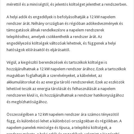
mérettől és a minőségtől, és jelentős költséget jelenthet a rendszerben.
A helyi adók és engedélyek is befolyásolhatják a 12 kW napelem
rendszer árát. Néhány országban és régióban adókedvezmények és
támogatások állnak rendelkezésre a napelem rendszerek
telepítéséhez, amelyek csökkenthetik a rendszer árát. Az
engedélyezési költségek változóak lehetnek, és függenek a helyi
hatóságok előírásaitól és eljárásaitól.
Végül, a kiegészítő berendezések és tartozékok költségei is
hozzájárulhatnak a 12 kW napelem rendszer árához. Ezek a tartozékok
magukban foglalhatják a szerelvényeket, a kábeleket, az
akkumulátorokat és az energia tároló rendszereket. Ezek az eszközök
lehetővé teszik az energia tárolását és felhasználását a napelem
rendszeren kívül is, és hozzájárulhatnak a rendszer hatékonyságához
és megbízhatóságához.
Összességében a 12 kW napelem rendszer ára számos tényezőtől
függ, és különböző lehet a különböző országokban és régiókban. A
napelem panelek minősége és típusa, a telepítési költségek, a