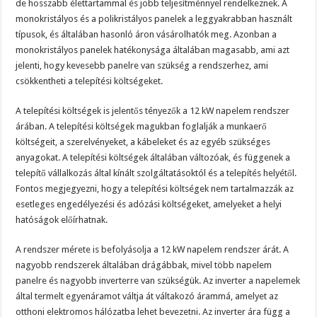
de hosszabb élettartammal és jobb teljesítménnyel rendelkeznek. A
monokristályos és a polikristályos panelek a leggyakrabban használt
típusok, és általában hasonló áron vásárolhatók meg. Azonban a
monokristályos panelek hatékonysága általában magasabb, ami azt
jelenti, hogy kevesebb panelre van szükség a rendszerhez, ami
csökkentheti a telepítési költségeket.
A telepítési költségek is jelentős tényezők a 12 kW napelem rendszer
árában. A telepítési költségek magukban foglalják a munkaerő
költségeit, a szerelvényeket, a kábeleket és az egyéb szükséges
anyagokat. A telepítési költségek általában változóak, és függenek a
telepítő vállalkozás által kínált szolgáltatásoktól és a telepítés helyétől.
Fontos megjegyezni, hogy a telepítési költségek nem tartalmazzák az
esetleges engedélyezési és adózási költségeket, amelyeket a helyi
hatóságok előírhatnak.
A rendszer mérete is befolyásolja a 12 kW napelem rendszer árát. A
nagyobb rendszerek általában drágábbak, mivel több napelem
panelre és nagyobb inverterre van szükségük. Az inverter a napelemek
által termelt egyenáramot váltja át váltakozó árammá, amelyet az
otthoni elektromos hálózatba lehet bevezetni. Az inverter ára függ a