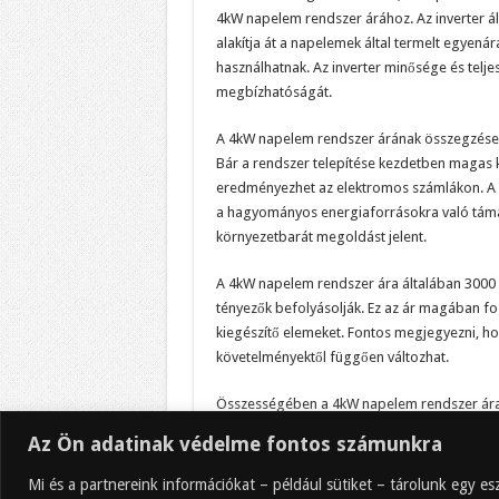
4kW napelem rendszer árához. Az inverter ál
alakítja át a napelemek által termelt egyen
használhatnak. Az inverter minősége és telj
megbízhatóságát.
A 4kW napelem rendszer árának összegzéseko
Bár a rendszer telepítése kezdetben magas k
eredményezhet az elektromos számlákon. A n
a hagyományos energiaforrásokra való támas
környezetbarát megoldást jelent.
A 4kW napelem rendszer ára általában 3000 
tényezők befolyásolják. Ez az ár magában fogl
kiegészítő elemeket. Fontos megjegyezni, hogy
követelményektől függően változhat.
Összességében a 4kW napelem rendszer ára tö
napelemek minőségét és típusát, valamint a r
Az Ön adatinak védelme fontos számunkra
konzultáljunk, mielőtt döntést hoznánk, hogy
napelem rendszerek hosszú távon jelentős 
Mi és a partnereink információkat – például sütiket – tárolunk egy 