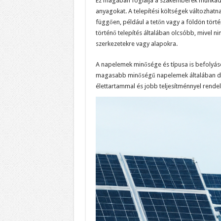
Ez magában foglalja a szakemberek munkadíj
anyagokat. A telepítési költségek változhatnak
függően, például a tetőn vagy a földön történ
történő telepítés általában olcsóbb, mivel ni
szerkezetekre vagy alapokra.
A napelemek minősége és típusa is befolyáso
magasabb minőségű napelemek általában d
élettartammal és jobb teljesítménnyel rende