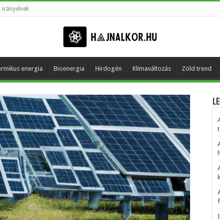
 irányelvek
rmikus energia
Bioenergia
Hirdogén
Klímaváltozás
Zöld trend
Le
t
h