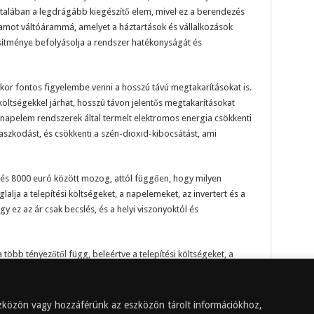
talában a legdrágább kiegészítő elem, mivel ez a berendezés
áramot váltóárammá, amelyet a háztartások és vállalkozások
esítménye befolyásolja a rendszer hatékonyságát és
r fontos figyelembe venni a hosszú távú megtakarításokat is.
öltségekkel járhat, hosszú távon jelentős megtakarításokat
apelem rendszerek által termelt elektromos energia csökkenti
zkodást, és csökkenti a szén-dioxid-kibocsátást, ami
és 8000 euró között mozog, attól függően, hogy milyen
alja a telepítési költségeket, a napelemeket, az invertert és a
 ez az ár csak becslés, és a helyi viszonyoktól és
bb tényezőtől függ, beleértve a telepítési költségeket, a
endszer kiegészítő elemeit. Fontos, hogy helyi szakértőkkel
 megfelelően megértsük a költségeket és a rendszer előnyeit. A
megtakarításokat eredményezhetnek, és környezetbarát
eszközön vagy hozzáférünk az eszközön tárolt információkhoz,