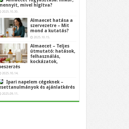
mennyit, mivel hígítva?
2025.10.30.
Almaecet hatása a
szervezetre – Mit
mond a kutatás?
2025.10.15.
Almaecet – Teljes
útmutató: hatások,
felhasználás,
kockázatok,
beszerzés
2025.10.14.
Ipari napelem cégeknek –
esettanulmányok és ajánlatkérés
2025.09.11.