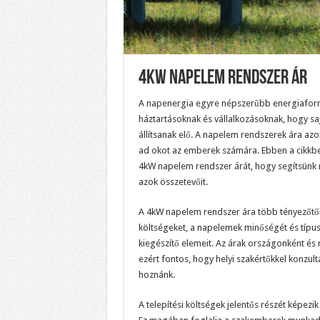
4Kw Napelem Rendszer Ár
A napenergia egyre népszerűbb energiaforrá
háztartásoknak és vállalkozásoknak, hogy sa
állítsanak elő. A napelem rendszerek ára 
ad okot az emberek számára. Ebben a cikkbe
4kW napelem rendszer árát, hogy segítsünk 
azok összetevőit.
A 4kW napelem rendszer ára több tényezőtől 
költségeket, a napelemek minőségét és típus
kiegészítő elemeit. Az árak országonként és 
ezért fontos, hogy helyi szakértőkkel konzultá
hoznánk.
A telepítési költségek jelentős részét képez