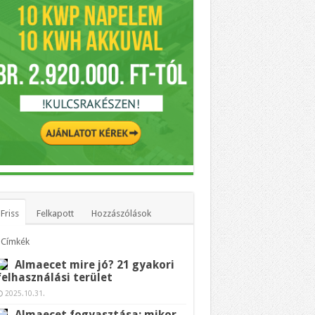
Friss
Felkapott
Hozzászólások
Címkék
Almaecet mire jó? 21 gyakori
felhasználási terület
2025.10.31.
Almaecet fogyasztása: mikor,