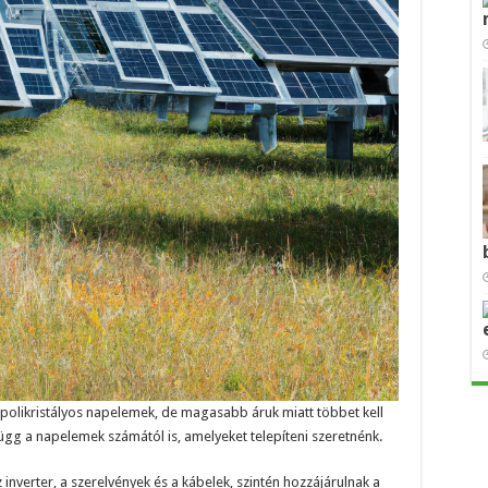
polikristályos napelemek, de magasabb áruk miatt többet kell
ügg a napelemek számától is, amelyeket telepíteni szeretnénk.
 inverter, a szerelvények és a kábelek, szintén hozzájárulnak a