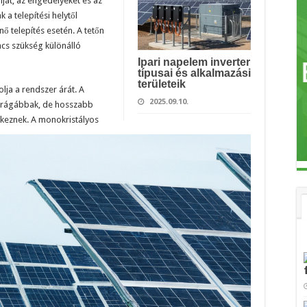
át, az engedélyeket és az
 a telepítési helytől
ő telepítés esetén. A tetőn
ncs szükség különálló
Ipari napelem inverter
típusai és alkalmazási
területeik
lja a rendszer árát. A
2025.09.10.
rágábbak, de hosszabb
lkeznek. A monokristályos