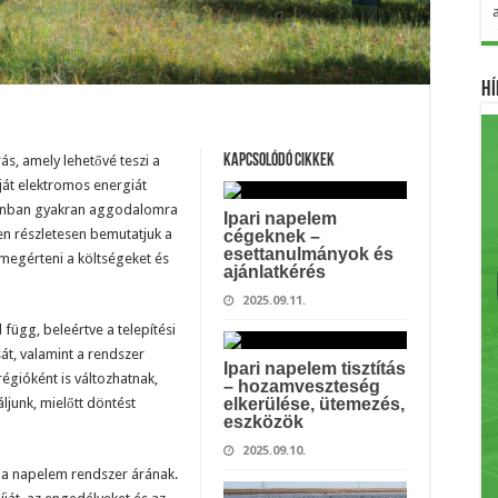
Hí
s, amely lehetővé teszi a
Kapcsolódó cikkek
ját elektromos energiát
azonban gyakran aggodalomra
Ipari napelem
n részletesen bemutatjuk a
cégeknek –
esettanulmányok és
megérteni a költségeket és
ajánlatkérés
2025.09.11.
függ, beleértve a telepítési
át, valamint a rendszer
Ipari napelem tisztítás
régióként is változhatnak,
– hozamveszteség
ljunk, mielőtt döntést
elkerülése, ütemezés,
eszközök
2025.09.10.
ik a napelem rendszer árának.