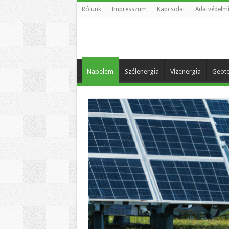
Rólunk
Impresszum
Kapcsolat
Adatvédelmi
Napelem
Szélenergia
Vízenergia
Geote