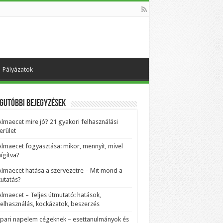
Pályázatok
gutóbbi bejegyzések
Almaecet mire jó? 21 gyakori felhasználási
erület
Almaecet fogyasztása: mikor, mennyit, mivel
ígítva?
Almaecet hatása a szervezetre – Mit mond a
kutatás?
Almaecet – Teljes útmutató: hatások,
felhasználás, kockázatok, beszerzés
Ipari napelem cégeknek – esettanulmányok és