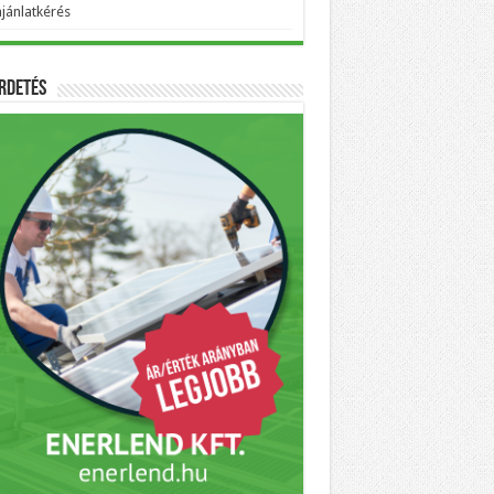
ajánlatkérés
rdetés