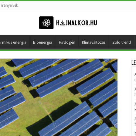
 irányelvek
rmikus energia
Bioenergia
Hirdogén
Klímaváltozás
Zöld trend
Le
t
h