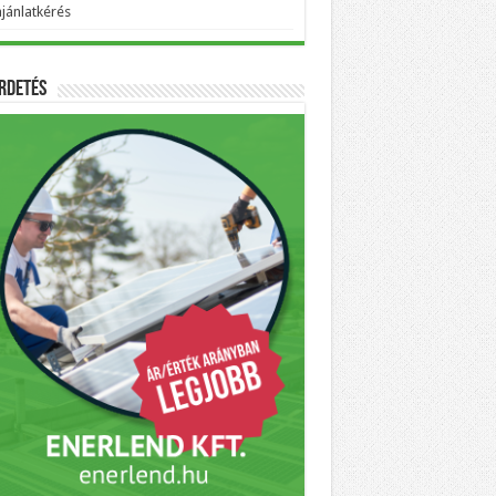
ajánlatkérés
rdetés