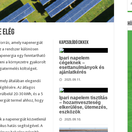
Hí
 Elég
orrás, amely napenergiát
Kapcsolódó cikkek
 Ez a rendszer különösen
napenergia egy fenntartható
Ipari napelem
ni a környezetre gyakorolt ​​
cégeknek –
esettanulmányok és
iatermelés költségeit.
ajánlatkérés
2025.09.11.
mely általában elegendő
égítésére. Az átlagos
ülbelül 20-30 kWh, és a 5
Ipari napelem tisztítás
ergiát termel ahhoz, hogy
– hozamveszteség
elkerülése, ütemezés,
eszközök
 a napenergiát közvetlenül
2025.09.10.
ikus hatás segítségével. A