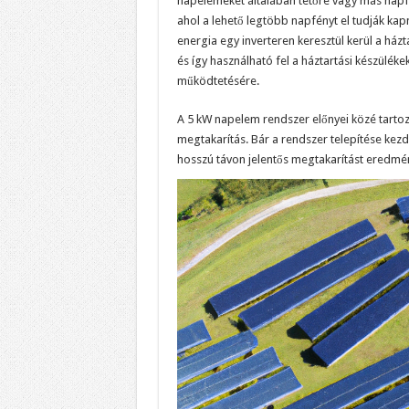
napelemeket általában tetőre vagy más napfé
ahol a lehető legtöbb napfényt el tudják kapn
energia egy inverteren keresztül kerül a ház
és így használható fel a háztartási készülék
működtetésére.
A 5 kW napelem rendszer előnyei közé tartoz
megtakarítás. Bár a rendszer telepítése kezd
hosszú távon jelentős megtakarítást eredmé