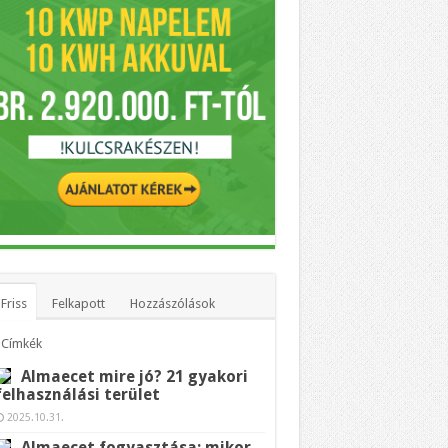
Friss
Felkapott
Hozzászólások
Címkék
Almaecet mire jó? 21 gyakori
felhasználási terület
2025.10.31.
Almaecet fogyasztása: mikor,