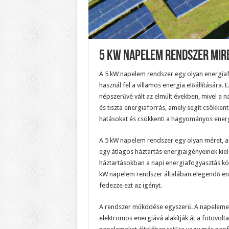
5 Kw Napelem Rendszer Mire
A 5 kW napelem rendszer egy olyan energiaf
használ fel a villamos energia előállítására.
népszerűvé vált az elmúlt években, mivel a 
és tiszta energiaforrás, amely segít csökkente
hatásokat és csökkenti a hagyományos energ
A 5 kW napelem rendszer egy olyan méret, a
egy átlagos háztartás energiaigényeinek kiel
háztartásokban a napi energiafogyasztás kör
kW napelem rendszer általában elegendő en
fedezze ezt az igényt.
A rendszer működése egyszerű. A napelemek
elektromos energiává alakítják át a fotovolta