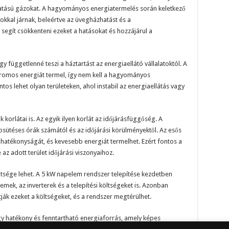
tású gázokat. A hagyományos energiatermelés során keletkező
okkal járnak, beleértve az üvegházhatást és a
segít csökkenteni ezeket a hatásokat és hozzájárul a
 függetlenné teszi a háztartást az energiaellátó vállalatoktól. A
ktromos energiát termel, így nem kell a hagyományos
os lehet olyan területeken, ahol instabil az energiaellátás vagy
rlátai is. Az egyik ilyen korlát az időjárásfüggőség. A
sütéses órák számától és az időjárási körülményektől. Az esős
 hatékonyságát, és kevesebb energiát termelhet. Ezért fontos a
z adott terület időjárási viszonyaihoz.
öltsége lehet. A 5 kW napelem rendszer telepítése kezdetben
emek, az inverterek és a telepítési költségeket is. Azonban
k ezeket a költségeket, és a rendszer megtérülhet.
 hatékony és fenntartható energiaforrás, amely képes