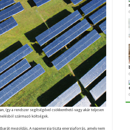
n, így a rendszer segítségével csökkenthető vagy akár teljesen
elésből származó költségek.
tbarát megoldás. A napenergia tiszta energiaforrás, amely nem