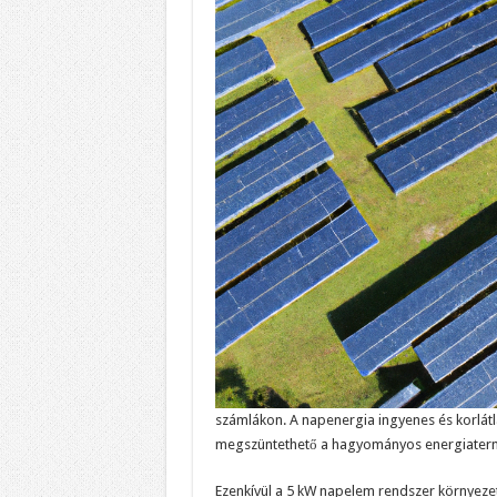
számlákon. A napenergia ingyenes és korlátla
megszüntethető a hagyományos energiaterm
Ezenkívül a 5 kW napelem rendszer környeze