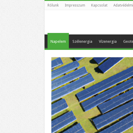
Rólunk
Impresszum
Kapcsolat
Adatvédelmi
Napelem
Szélenergia
Vízenergia
Geote