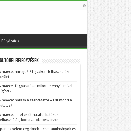
Pályázatok
gutóbbi bejegyzések
Almaecet mire jó? 21 gyakori felhasználási
erület
Almaecet fogyasztása: mikor, mennyit, mivel
ígítva?
Almaecet hatása a szervezetre – Mit mond a
kutatás?
Almaecet – Teljes útmutató: hatások,
felhasználás, kockázatok, beszerzés
Ipari napelem cégeknek – esettanulmányok és