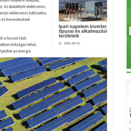
nyes helyekre telepítik,
i. Az átalakított elektromos
tartási elektromos hálózatba,
ek és berendezések
Ipari napelem inverter
típusai és alkalmazási
területeik
ik a hosszú távú
2025.09.10.
etben költséges lehet,
nyezhet az energia