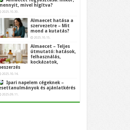
mennyit, mivel hígítva?
2025.10.30.
Almaecet hatása a
szervezetre – Mit
mond a kutatás?
2025.10.15.
Almaecet – Teljes
útmutató: hatások,
felhasználás,
kockázatok,
beszerzés
2025.10.14.
Ipari napelem cégeknek –
esettanulmányok és ajánlatkérés
2025.09.11.