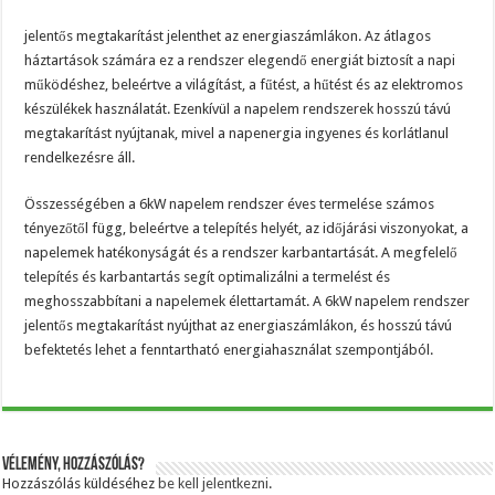
jelentős megtakarítást jelenthet az energiaszámlákon. Az átlagos
háztartások számára ez a rendszer elegendő energiát biztosít a napi
működéshez, beleértve a világítást, a fűtést, a hűtést és az elektromos
készülékek használatát. Ezenkívül a napelem rendszerek hosszú távú
megtakarítást nyújtanak, mivel a napenergia ingyenes és korlátlanul
rendelkezésre áll.
Összességében a 6kW napelem rendszer éves termelése számos
tényezőtől függ, beleértve a telepítés helyét, az időjárási viszonyokat, a
napelemek hatékonyságát és a rendszer karbantartását. A megfelelő
telepítés és karbantartás segít optimalizálni a termelést és
meghosszabbítani a napelemek élettartamát. A 6kW napelem rendszer
jelentős megtakarítást nyújthat az energiaszámlákon, és hosszú távú
befektetés lehet a fenntartható energiahasználat szempontjából.
Vélemény, hozzászólás?
Hozzászólás küldéséhez
be kell jelentkezni
.