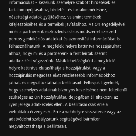
információkat – kezelünk személyre szabott hirdetések és
tartalom nyújtásához, hirdetés- és tartalomméréshez,
Friss
Felkapott
Hozzászólások
Címkék
nézettségi adatok gyűjtéséhez, valamint termékek
kifejlesztéséhez és a termékek javításához. Az Ön engedélyével
Almaecet mire jó? 21 gyakori felhasználási
terület
mi és a partnereink eszközleolvasásos módszerrel szerzett
pontos geolokációs adatokat és azonosítási információkat is
2025.10.31.
felhasználhatunk. A megfelelő helyre kattintva hozzájárulhat
Almaecet fogyasztása: mikor, mennyit, mivel
hígítva?
ahhoz, hogy mi és a partnereink a fent leírtak szerint
adatkezelést végezzünk. Másik lehetőségként a megfelelő
2025.10.30.
helyre kattintva elutasíthatja a hozzájárulást, vagy a
Almaecet hatása a szervezetre –
Mit mond a kutatás?
hozzájárulás megadása előtt részletesebb információkhoz
2025.10.15.
juthat, és megváltoztathatja beállításait. Felhívjuk figyelmét,
hogy személyes adatainak bizonyos kezeléséhez nem feltétlenül
Almaecet – Teljes útmutató:
szükséges az Ön hozzájárulása, de jogában áll tiltakozni az
hatások, felhasználás, kockázatok,
ilyen jellegű adatkezelés ellen. A beállításai csak erre a
beszerzés
weboldalra érvényesek. Erre a webhelyre visszatérve vagy az
2025.10.14.
adatvédelmi szabályzatunk segítségével bármikor
Ipari napelem cégeknek – esettanulmányok és
ajánlatkérés
megváltoztathatja a beállításait.
2025.09.11.