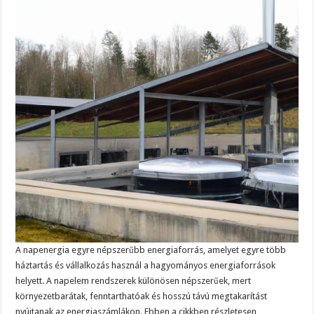
A napenergia egyre népszerűbb energiaforrás, amelyet egyre több
háztartás és vállalkozás használ a hagyományos energiaforrások
helyett. A napelem rendszerek különösen népszerűek, mert
környezetbarátak, fenntarthatóak és hosszú távú megtakarítást
nyújtanak az energiaszámlákon. Ebben a cikkben részletesen