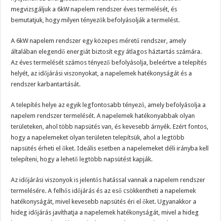
megvizsgáljuk a 6kW napelem rendszer éves termelését, és
bemutatjuk, hogy milyen tényezők befolyásolják a termelést.
A 6kW napelem rendszer egy közepes méretű rendszer, amely
általában elegendő energiát biztosít egy átlagos háztartás számára.
Az éves termelését számos tényező befolyásolja, beleértve a telepítés
helyét, az időjárási viszonyokat, a napelemek hatékonyságát és a
rendszer karbantartását.
A telepítés helye az egyik legfontosabb tényező, amely befolyásolja a
napelem rendszer termelését. A napelemek hatékonyabbak olyan
területeken, ahol több napsütés van, és kevesebb árnyék. Ezért fontos,
hogy a napelemeket olyan területen telepítsük, ahol a legtöbb
napsütés érheti el őket. Ideális esetben a napelemeket déli irányba kell
telepíteni, hogy a lehető legtöbb napsütést kapják.
Az időjárási viszonyok is jelentős hatással vannak a napelem rendszer
termelésére. A felhős időjárás és az eső csökkentheti a napelemek
hatékonyságát, mivel kevesebb napsütés éri el őket. Ugyanakkor a
hideg időjárás javíthatja a napelemek hatékonyságát, mivel a hideg