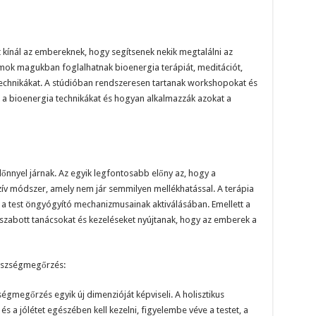
kínál az embereknek, hogy segítsenek nekik megtalálni az
amok magukban foglalhatnak bioenergia terápiát, meditációt,
 technikákat. A stúdióban rendszeresen tartanak workshopokat és
 a bioenergia technikákat és hogyan alkalmazzák azokat a
lőnnyel járnak. Az egyik legfontosabb előny az, hogy a
ív módszer, amely nem jár semmilyen mellékhatással. A terápia
s a test öngyógyító mechanizmusainak aktiválásában. Emellett a
abott tanácsokat és kezeléseket nyújtanak, hogy az emberek a
gészségmegőrzés:
ségmegőrzés egyik új dimenzióját képviseli. A holisztikus
és a jólétet egészében kell kezelni, figyelembe véve a testet, a