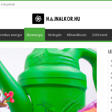
 irányelvek
rmikus energia
Bioenergia
Hirdogén
Klímaváltozás
Zöld trend
Le
t
h