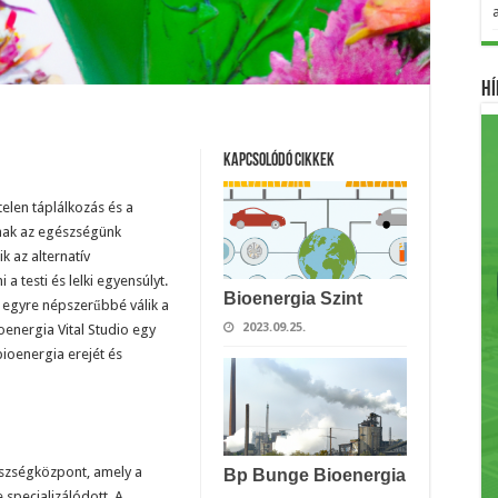
Hí
Kapcsolódó cikkek
elen táplálkozás és a
nak az egészségünk
 az alternatív
 testi és lelki egyensúlyt.
Bioenergia Szint
 egyre népszerűbbé válik a
2023.09.25.
oenergia Vital Studio egy
bioenergia erejét és
gészségközpont, amely a
Bp Bunge Bioenergia
 specializálódott. A