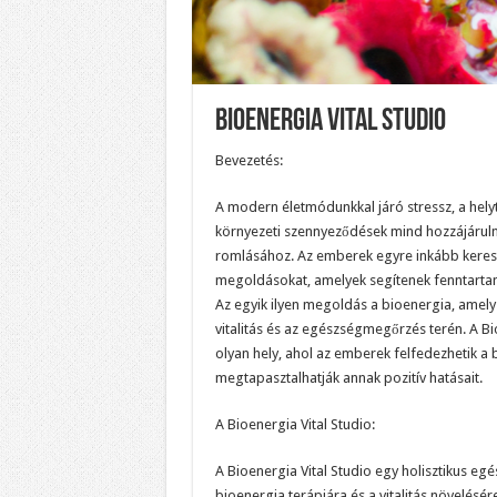
Bioenergia Vital Studio
Bevezetés:
A modern életmódunkkal járó stressz, a helyt
környezeti szennyeződések mind hozzájárul
romlásához. Az emberek egyre inkább keresik
megoldásokat, amelyek segítenek fenntartani a
Az egyik ilyen megoldás a bioenergia, amely
vitalitás és az egészségmegőrzés terén. A Bi
olyan hely, ahol az emberek felfedezhetik a 
megtapasztalhatják annak pozitív hatásait.
A Bioenergia Vital Studio:
A Bioenergia Vital Studio egy holisztikus e
bioenergia terápiára és a vitalitás növelésére