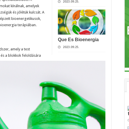
2023.09.25.
mokat kínálnak, amelyek
ségük és jólétük kulcsát. A
pzett bioenergetikusok,
bioenergia terápiában.
Que Es Bioenergia
2023.09.25.
szer, amely a test
és a blokkok feloldására