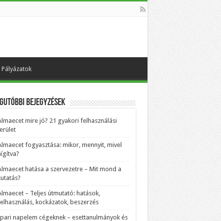
Pályázatok
gutóbbi bejegyzések
Almaecet mire jó? 21 gyakori felhasználási
erület
Almaecet fogyasztása: mikor, mennyit, mivel
ígítva?
Almaecet hatása a szervezetre – Mit mond a
kutatás?
Almaecet – Teljes útmutató: hatások,
felhasználás, kockázatok, beszerzés
Ipari napelem cégeknek – esettanulmányok és