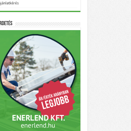
ajánlatkérés
rdetés