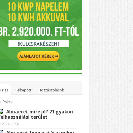
Friss
Felkapott
Hozzászólások
Címkék
Almaecet mire jó? 21 gyakori
felhasználási terület
2025.10.31.
Almaecet fogyasztása: mikor,