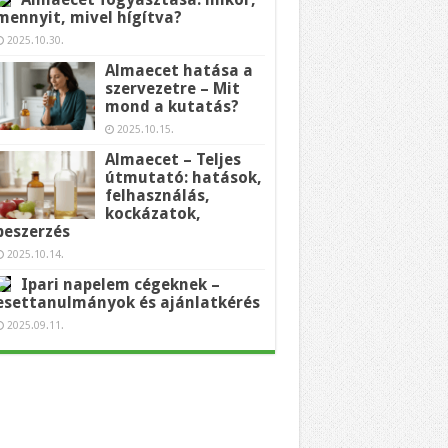
mennyit, mivel hígítva?
2025.10.30.
Almaecet hatása a
szervezetre – Mit
mond a kutatás?
2025.10.15.
Almaecet – Teljes
útmutató: hatások,
felhasználás,
kockázatok,
beszerzés
2025.10.14.
Ipari napelem cégeknek –
esettanulmányok és ajánlatkérés
2025.09.11.