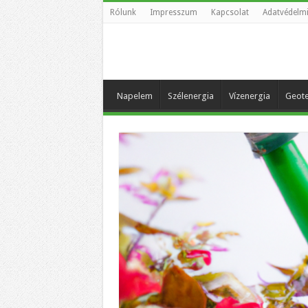
Rólunk
Impresszum
Kapcsolat
Adatvédelmi
Napelem
Szélenergia
Vízenergia
Geote