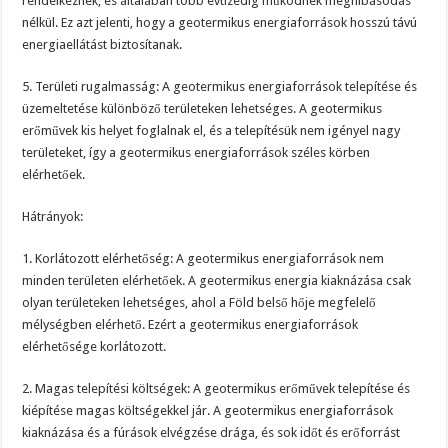
rendelkeznek, és általában több évtizedig működnek meghibásodás
nélkül. Ez azt jelenti, hogy a geotermikus energiaforrások hosszú távú
energiaellátást biztosítanak.
5. Területi rugalmasság: A geotermikus energiaforrások telepítése és
üzemeltetése különböző területeken lehetséges. A geotermikus
erőművek kis helyet foglalnak el, és a telepítésük nem igényel nagy
területeket, így a geotermikus energiaforrások széles körben
elérhetőek.
Hátrányok:
1. Korlátozott elérhetőség: A geotermikus energiaforrások nem
minden területen elérhetőek. A geotermikus energia kiaknázása csak
olyan területeken lehetséges, ahol a Föld belső hője megfelelő
mélységben elérhető. Ezért a geotermikus energiaforrások
elérhetősége korlátozott.
2. Magas telepítési költségek: A geotermikus erőművek telepítése és
kiépítése magas költségekkel jár. A geotermikus energiaforrások
kiaknázása és a fúrások elvégzése drága, és sok időt és erőforrást