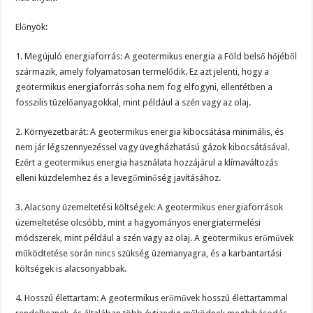
Előnyök:
1. Megújuló energiaforrás: A geotermikus energia a Föld belső hőjéből
származik, amely folyamatosan termelődik. Ez azt jelenti, hogy a
geotermikus energiaforrás soha nem fog elfogyni, ellentétben a
fosszilis tüzelőanyagokkal, mint például a szén vagy az olaj.
2. Környezetbarát: A geotermikus energia kibocsátása minimális, és
nem jár légszennyezéssel vagy üvegházhatású gázok kibocsátásával.
Ezért a geotermikus energia használata hozzájárul a klímaváltozás
elleni küzdelemhez és a levegőminőség javításához.
3. Alacsony üzemeltetési költségek: A geotermikus energiaforrások
üzemeltetése olcsóbb, mint a hagyományos energiatermelési
módszerek, mint például a szén vagy az olaj. A geotermikus erőművek
működtetése során nincs szükség üzemanyagra, és a karbantartási
költségek is alacsonyabbak.
4. Hosszú élettartam: A geotermikus erőművek hosszú élettartammal