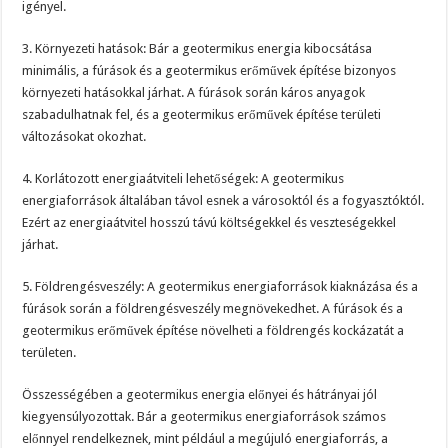
igényel.
3. Környezeti hatások: Bár a geotermikus energia kibocsátása
minimális, a fúrások és a geotermikus erőművek építése bizonyos
környezeti hatásokkal járhat. A fúrások során káros anyagok
szabadulhatnak fel, és a geotermikus erőművek építése területi
változásokat okozhat.
4. Korlátozott energiaátviteli lehetőségek: A geotermikus
energiaforrások általában távol esnek a városoktól és a fogyasztóktól.
Ezért az energiaátvitel hosszú távú költségekkel és veszteségekkel
járhat.
5. Földrengésveszély: A geotermikus energiaforrások kiaknázása és a
fúrások során a földrengésveszély megnövekedhet. A fúrások és a
geotermikus erőművek építése növelheti a földrengés kockázatát a
területen.
Összességében a geotermikus energia előnyei és hátrányai jól
kiegyensúlyozottak. Bár a geotermikus energiaforrások számos
előnnyel rendelkeznek, mint például a megújuló energiaforrás, a