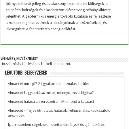
környezetbarát jelleg és az alacsony üzemeltetési költségek, a
telepítési költségek és a korlátozott elérhetőség néhány kihívást
jelenthet. A geotermikus energia további kutatása és fejlesztése
azonban segíthet ezeknek a hátrányoknak a leküzdésében, és
elősegítheti a fenntartható energiaellátást.
Vélemény, hozzászólás?
Hozzászólás küldéséhez
be kell jelentkezni
.
Legutóbbi bejegyzések
Almaecet mire jó? 21 gyakori felhasználási terület
Almaecet fogyasztása: mikor, mennyit, mivel hígítva?
Almaecet hatása a szervezetre – Mit mond a kutatás?
Almaecet – Teljes útmutató: hatások, felhasználás, kockázatok,
beszerzés
Ipari napelem cégeknek – esettanulmányok és ajánlatkérés