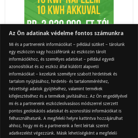
Az Ön adatinak védelme fontos számunkra
Mi és a partnereink információkat – például sütiket – tárolunk
egy eszközön vagy hozzáférünk az eszközön tárolt
információkhoz, és személyes adatokat – például egyedi
azonosítókat és az eszköz által küldött alapvető
információkat – kezelünk személyre szabott hirdetések és
tartalom nyújtásához, hirdetés- és tartalomméréshez,
Friss
Felkapott
Hozzászólások
Címkék
nézettségi adatok gyűjtéséhez, valamint termékek
kifejlesztéséhez és a termékek javításához. Az Ön engedélyével
Almaecet mire jó? 21 gyakori felhasználási
terület
mi és a partnereink eszközleolvasásos módszerrel szerzett
pontos geolokációs adatokat és azonosítási információkat is
2025.10.31.
felhasználhatunk. A megfelelő helyre kattintva hozzájárulhat
Almaecet fogyasztása: mikor, mennyit, mivel
hígítva?
ahhoz, hogy mi és a partnereink a fent leírtak szerint
adatkezelést végezzünk. Másik lehetőségként a megfelelő
2025.10.30.