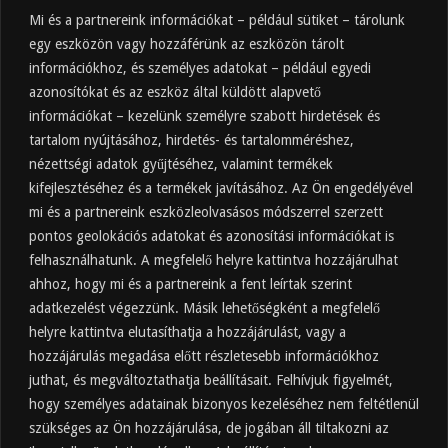
Mi és a partnereink információkat – például sütiket – tárolunk
egy eszközön vagy hozzáférünk az eszközön tárolt
információkhoz, és személyes adatokat – például egyedi
azonosítókat és az eszköz által küldött alapvető
információkat – kezelünk személyre szabott hirdetések és
tartalom nyújtásához, hirdetés- és tartalomméréshez,
Friss
Felkapott
Hozzászólások
Címkék
nézettségi adatok gyűjtéséhez, valamint termékek
kifejlesztéséhez és a termékek javításához. Az Ön engedélyével
Almaecet mire jó? 21 gyakori felhasználási
terület
mi és a partnereink eszközleolvasásos módszerrel szerzett
pontos geolokációs adatokat és azonosítási információkat is
2025.10.31.
felhasználhatunk. A megfelelő helyre kattintva hozzájárulhat
Almaecet fogyasztása: mikor, mennyit, mivel
hígítva?
ahhoz, hogy mi és a partnereink a fent leírtak szerint
adatkezelést végezzünk. Másik lehetőségként a megfelelő
2025.10.30.
helyre kattintva elutasíthatja a hozzájárulást, vagy a
Almaecet hatása a szervezetre –
Mit mond a kutatás?
hozzájárulás megadása előtt részletesebb információkhoz
2025.10.15.
juthat, és megváltoztathatja beállításait. Felhívjuk figyelmét,
hogy személyes adatainak bizonyos kezeléséhez nem feltétlenül
Almaecet – Teljes útmutató:
szükséges az Ön hozzájárulása, de jogában áll tiltakozni az
hatások, felhasználás, kockázatok,