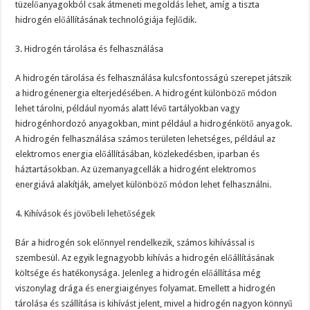
tüzelőanyagokból csak átmeneti megoldás lehet, amíg a tiszta
hidrogén előállításának technológiája fejlődik.
3. Hidrogén tárolása és felhasználása
A hidrogén tárolása és felhasználása kulcsfontosságú szerepet játszik
a hidrogénenergia elterjedésében. A hidrogént különböző módon
lehet tárolni, például nyomás alatt lévő tartályokban vagy
hidrogénhordozó anyagokban, mint például a hidrogénkötő anyagok.
A hidrogén felhasználása számos területen lehetséges, például az
elektromos energia előállításában, közlekedésben, iparban és
háztartásokban. Az üzemanyagcellák a hidrogént elektromos
energiává alakítják, amelyet különböző módon lehet felhasználni.
4. Kihívások és jövőbeli lehetőségek
Bár a hidrogén sok előnnyel rendelkezik, számos kihívással is
szembesül. Az egyik legnagyobb kihívás a hidrogén előállításának
költsége és hatékonysága. Jelenleg a hidrogén előállítása még
viszonylag drága és energiaigényes folyamat. Emellett a hidrogén
tárolása és szállítása is kihívást jelent, mivel a hidrogén nagyon könnyű