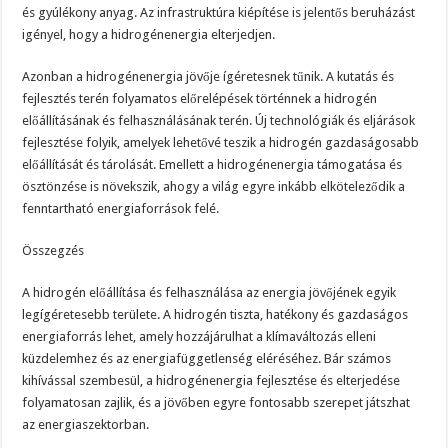
és gyúlékony anyag. Az infrastruktúra kiépítése is jelentős beruházást
igényel, hogy a hidrogénenergia elterjedjen.
Azonban a hidrogénenergia jövője ígéretesnek tűnik. A kutatás és
fejlesztés terén folyamatos előrelépések történnek a hidrogén
előállításának és felhasználásának terén. Új technológiák és eljárások
fejlesztése folyik, amelyek lehetővé teszik a hidrogén gazdaságosabb
előállítását és tárolását. Emellett a hidrogénenergia támogatása és
ösztönzése is növekszik, ahogy a világ egyre inkább elköteleződik a
fenntartható energiaforrások felé.
Összegzés
A hidrogén előállítása és felhasználása az energia jövőjének egyik
legígéretesebb területe. A hidrogén tiszta, hatékony és gazdaságos
energiaforrás lehet, amely hozzájárulhat a klímaváltozás elleni
küzdelemhez és az energiafüggetlenség eléréséhez. Bár számos
kihívással szembesül, a hidrogénenergia fejlesztése és elterjedése
folyamatosan zajlik, és a jövőben egyre fontosabb szerepet játszhat
az energiaszektorban.