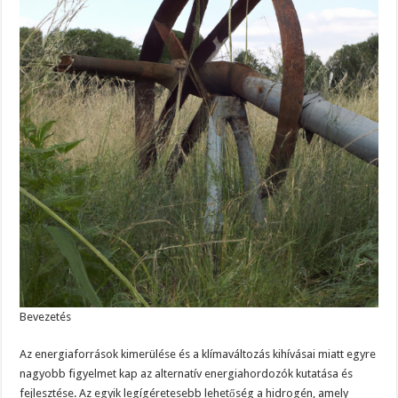
Bevezetés
Az energiaforrások kimerülése és a klímaváltozás kihívásai miatt egyre
nagyobb figyelmet kap az alternatív energiahordozók kutatása és
fejlesztése. Az egyik legígéretesebb lehetőség a hidrogén, amely