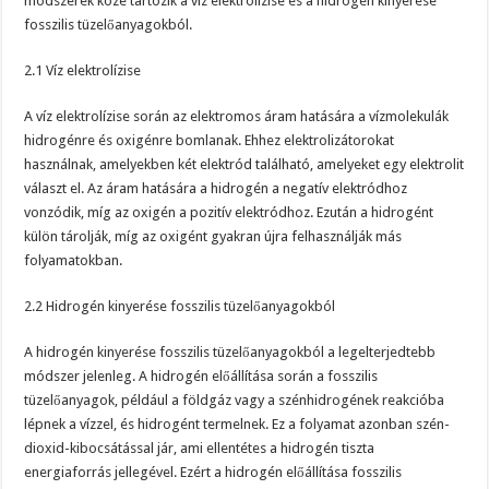
módszerek közé tartozik a víz elektrolízise és a hidrogén kinyerése
fosszilis tüzelőanyagokból.
2.1 Víz elektrolízise
A víz elektrolízise során az elektromos áram hatására a vízmolekulák
hidrogénre és oxigénre bomlanak. Ehhez elektrolizátorokat
használnak, amelyekben két elektród található, amelyeket egy elektrolit
választ el. Az áram hatására a hidrogén a negatív elektródhoz
vonzódik, míg az oxigén a pozitív elektródhoz. Ezután a hidrogént
külön tárolják, míg az oxigént gyakran újra felhasználják más
folyamatokban.
2.2 Hidrogén kinyerése fosszilis tüzelőanyagokból
A hidrogén kinyerése fosszilis tüzelőanyagokból a legelterjedtebb
módszer jelenleg. A hidrogén előállítása során a fosszilis
tüzelőanyagok, például a földgáz vagy a szénhidrogének reakcióba
lépnek a vízzel, és hidrogént termelnek. Ez a folyamat azonban szén-
dioxid-kibocsátással jár, ami ellentétes a hidrogén tiszta
energiaforrás jellegével. Ezért a hidrogén előállítása fosszilis