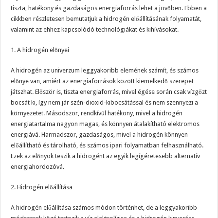
tiszta, hatékony és gazdaságos energiaforrás lehet a jövőben. Ebben a
cikkben részletesen bemutatjuk a hidrogén előállításának folyamatát,
valamint az ehhez kapcsolódó technológiákat és kihívásokat.
1. A hidrogén előnyei
A hidrogén az univerzum leggyakoribb elemének számít, és számos
előnye van, amiért az energiaforrások között kiemelkedő szerepet
játszhat. Először is, tiszta energiaforrás, mivel égése során csak vízgőzt
bocsát ki, így nem jár szén-dioxid-kibocsátással és nem szennyezi a
környezetet. Másodszor, rendkívül hatékony, mivel a hidrogén
energiatartalma nagyon magas, és könnyen átalakítható elektromos
energiává. Harmadszor, gazdaságos, mivel a hidrogén könnyen
előállítható és tárolható, és számos ipari folyamatban felhasználható.
Ezek az előnyök teszik a hidrogént az egyik legígéretesebb alternatív
energiahordozóvá.
2. Hidrogén előállítása
A hidrogén előállítása számos módon történhet, de a leggyakoribb