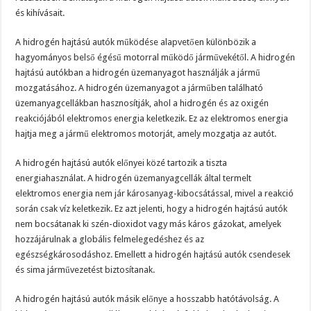
és kihívásait.
A hidrogén hajtású autók működése alapvetően különbözik a
hagyományos belső égésű motorral működő járművekétől. A hidrogén
hajtású autókban a hidrogén üzemanyagot használják a jármű
mozgatásához. A hidrogén üzemanyagot a járműben található
üzemanyagcellákban hasznosítják, ahol a hidrogén és az oxigén
reakciójából elektromos energia keletkezik. Ez az elektromos energia
hajtja meg a jármű elektromos motorját, amely mozgatja az autót.
A hidrogén hajtású autók előnyei közé tartozik a tiszta
energiahasználat. A hidrogén üzemanyagcellák által termelt
elektromos energia nem jár károsanyag-kibocsátással, mivel a reakció
során csak víz keletkezik. Ez azt jelenti, hogy a hidrogén hajtású autók
nem bocsátanak ki szén-dioxidot vagy más káros gázokat, amelyek
hozzájárulnak a globális felmelegedéshez és az
egészségkárosodáshoz. Emellett a hidrogén hajtású autók csendesek
és sima járművezetést biztosítanak.
A hidrogén hajtású autók másik előnye a hosszabb hatótávolság. A