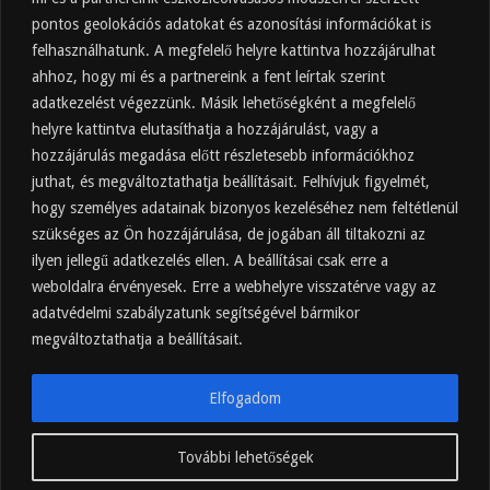
pontos geolokációs adatokat és azonosítási információkat is
2025.10.31.
felhasználhatunk. A megfelelő helyre kattintva hozzájárulhat
Almaecet fogyasztása: mikor, mennyit, mivel
hígítva?
ahhoz, hogy mi és a partnereink a fent leírtak szerint
adatkezelést végezzünk. Másik lehetőségként a megfelelő
2025.10.30.
helyre kattintva elutasíthatja a hozzájárulást, vagy a
Almaecet hatása a szervezetre –
Mit mond a kutatás?
hozzájárulás megadása előtt részletesebb információkhoz
2025.10.15.
juthat, és megváltoztathatja beállításait. Felhívjuk figyelmét,
hogy személyes adatainak bizonyos kezeléséhez nem feltétlenül
Almaecet – Teljes útmutató:
szükséges az Ön hozzájárulása, de jogában áll tiltakozni az
hatások, felhasználás, kockázatok,
ilyen jellegű adatkezelés ellen. A beállításai csak erre a
beszerzés
weboldalra érvényesek. Erre a webhelyre visszatérve vagy az
2025.10.14.
adatvédelmi szabályzatunk segítségével bármikor
Ipari napelem cégeknek – esettanulmányok és
ajánlatkérés
megváltoztathatja a beállításait.
2025.09.11.
Elfogadom
További lehetőségek
hajnalkor.hu