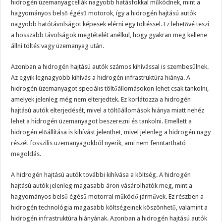
hidrogén üzemanyagcellák nagyobb hatásfokkal működnek, mint a
hagyományos belső égésű motorok, így a hidrogén hajtású autók
nagyobb hatótávolságot képesek elérni egy töltéssel. Ez lehetővé teszi
a hosszabb távolságok megtételét anélkül, hogy gyakran meg kellene
állni töltés vagy üzemanyag után.
Azonban a hidrogén hajtású autók számos kihívással is szembesülnek.
Az egyik legnagyobb kihívás a hidrogén infrastruktúra hiánya. A
hidrogén üzemanyagot speciális töltőállomásokon lehet csak tankolni,
amelyek jelenleg még nem elterjedtek. Ez korlátozza a hidrogén
hajtású autók elterjedését, mivel a töltőállomások hiánya miatt nehéz
lehet a hidrogén üzemanyagot beszerezni és tankolni. Emellett a
hidrogén előállítása is kihívást jelenthet, mivel jelenleg a hidrogén nagy
részét fosszilis üzemanyagokból nyerik, ami nem fenntartható
megoldás.
A hidrogén hajtású autók további kihívása a költség. A hidrogén
hajtású autók jelenleg magasabb áron vásárolhatók meg, mint a
hagyományos belső égésű motorral működő járművek. Ez részben a
hidrogén technológia magasabb költségeinek köszönhető, valamint a
hidrogén infrastruktúra hiányának. Azonban a hidrogén hajtású autók