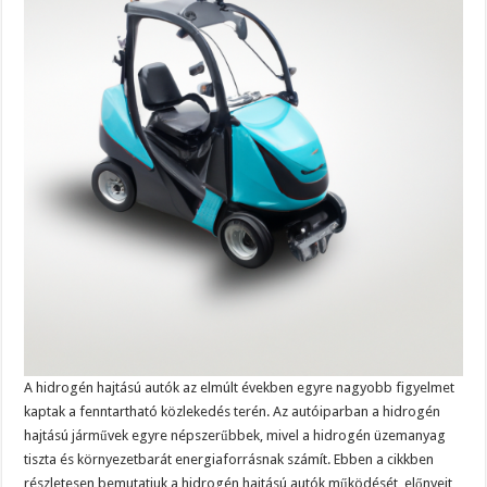
A hidrogén hajtású autók az elmúlt években egyre nagyobb figyelmet
kaptak a fenntartható közlekedés terén. Az autóiparban a hidrogén
hajtású járművek egyre népszerűbbek, mivel a hidrogén üzemanyag
tiszta és környezetbarát energiaforrásnak számít. Ebben a cikkben
részletesen bemutatjuk a hidrogén hajtású autók működését, előnyeit