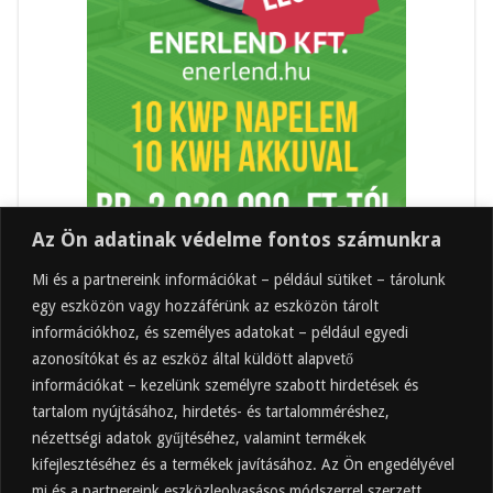
Az Ön adatinak védelme fontos számunkra
Mi és a partnereink információkat – például sütiket – tárolunk
egy eszközön vagy hozzáférünk az eszközön tárolt
információkhoz, és személyes adatokat – például egyedi
azonosítókat és az eszköz által küldött alapvető
információkat – kezelünk személyre szabott hirdetések és
tartalom nyújtásához, hirdetés- és tartalomméréshez,
Friss
Felkapott
Hozzászólások
Címkék
nézettségi adatok gyűjtéséhez, valamint termékek
kifejlesztéséhez és a termékek javításához. Az Ön engedélyével
Almaecet mire jó? 21 gyakori felhasználási
terület
mi és a partnereink eszközleolvasásos módszerrel szerzett