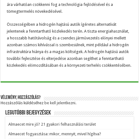
ára várhatóan csökkenni fog a technológia fejlődésével és a
tömegtermelés növekedésével.
Összességében a hidrogén hajtású autók ígéretes alternatívát
jelentenek a fenntartható közlekedés terén. A tiszta energiahasználat,
a hosszabb hatótávolság és a csendes járművezetés előnyei mellett
azonban számos kihívással is szembesülnek, mint például a hidrogén
infrastruktúra hiánya és a magas költségek. A hidrogén hajtású autók
további fejlesztése és elterjedése azonban segíthet a fenntartható
közlekedés előmozdításában és a környezeti terhelés csökkentésében.
Vélemény, hozzászólás?
Hozzászólás küldéséhez
be kell jelentkezni
.
Legutóbbi bejegyzések
Almaecet mire jó? 21 gyakori felhasználási terület
Almaecet fogyasztása: mikor, mennyit, mivel hígítva?