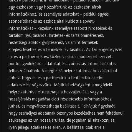
egy eszközön vagy hozzáférünk az eszközön tárolt
információkhoz, és személyes adatokat – például egyedi
azonosítókat és az eszköz által küldött alapvető
információkat – kezelünk személyre szabott hirdetések és
tartalom nyújtásához, hirdetés- és tartalomméréshez,
Friss
Felkapott
Hozzászólások
Címkék
nézettségi adatok gyűjtéséhez, valamint termékek
kifejlesztéséhez és a termékek javításához. Az Ön engedélyével
Almaecet mire jó? 21 gyakori felhasználási
terület
mi és a partnereink eszközleolvasásos módszerrel szerzett
pontos geolokációs adatokat és azonosítási információkat is
2025.10.31.
felhasználhatunk. A megfelelő helyre kattintva hozzájárulhat
Almaecet fogyasztása: mikor, mennyit, mivel
hígítva?
ahhoz, hogy mi és a partnereink a fent leírtak szerint
adatkezelést végezzünk. Másik lehetőségként a megfelelő
2025.10.30.
helyre kattintva elutasíthatja a hozzájárulást, vagy a
Almaecet hatása a szervezetre –
Mit mond a kutatás?
hozzájárulás megadása előtt részletesebb információkhoz
2025.10.15.
juthat, és megváltoztathatja beállításait. Felhívjuk figyelmét,
hogy személyes adatainak bizonyos kezeléséhez nem feltétlenül
Almaecet – Teljes útmutató:
szükséges az Ön hozzájárulása, de jogában áll tiltakozni az
hatások, felhasználás, kockázatok,
ilyen jellegű adatkezelés ellen. A beállításai csak erre a
beszerzés