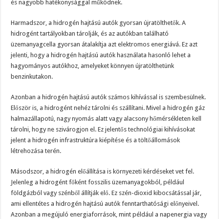
és nagyobb hatékonysággal működnek.
Harmadszor, a hidrogén hajtású autók gyorsan újratölthetők. A
hidrogént tartályokban tárolják, és az autókban található
üzemanyagcella gyorsan átalakítja azt elektromos energiává. Ez azt
jelenti, hogy a hidrogén hajtású autók használata hasonló lehet a
hagyományos autókhoz, amelyeket könnyen újratölthetünk
benzinkutakon.
Azonban a hidrogén hajtású autók számos kihívással is szembesülnek.
Először is, a hidrogént nehéz tárolni és szállítani. Mivel a hidrogén gáz
halmazállapotú, nagy nyomás alatt vagy alacsony hőmérsékleten kell
tárolni, hogy ne szivárogjon el. Ez jelentős technológiai kihívásokat
jelent a hidrogén infrastruktúra kiépítése és a töltőállomások
létrehozása terén.
Másodszor, a hidrogén előállítása is környezeti kérdéseket vet fel.
Jelenleg a hidrogént főként fosszilis üzemanyagokból, például
földgázból vagy szénből állítják elő. Ez szén-dioxid kibocsátással jár,
ami ellentétes a hidrogén hajtású autók fenntarthatósági előnyeivel.
Azonban a megújuló energiaforrások, mint például a napenergia vagy