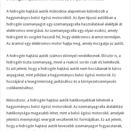
A hidrogén hajtású autók működése alapvetően különbözik a
hagyományos belső égésű motoroktól. Az ilyen típusú autókban a
hidrogén üzemanyagot egy üzemanyagcella használatával alakítják át
elektromos energiává. Az üzemanyagcella egy olyan eszköz, amely
hidrogént és oxigént használ fel, hogy elektromos áramot termeljen.
Az áramot egy elektromos motor hajtja meg, amely mozgatja az autót.
A hidrogén hajtású autók számos előnnyel rendelkeznek. Először is, a
hidrogén tiszta üzemanyag, mivel a reakció során csak víz keletkezik.
Ez azt jelenti, hogy a hidrogén hajtású autók nem bocsátanak ki káros
anyagokat, mint például a hagyományos belső égésű motorok. Ez
hozzájárul a levegőminőség javításához és a környezetszennyezés
csökkentéséhez.
Másodszor, a hidrogén hajtású autók hatékonyabbak lehetnek a
hagyományos belső égésű motoroknál. Az üzemanyagcella átalakítási
hatékonysága magasabb lehet, mint a belső égésű motoroké, amelyek
jelentős mennyiségű energiát veszítenek hő formájában. Ez azt jelenti,
hogy a hidrogén hajtású autók kevesebb üzemanyagot fogyasztanak,