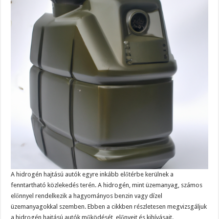
A hidrogén hajtású autók egyre inkább előtérbe kerülnek a
fenntartható közlekedés terén. A hidrogén, mint üzemanyag, számos
előnnyel rendelkezik a hagyományos benzin vagy dízel
üzemanyagokkal szemben. Ebben a cikkben részletesen megvizsgáljuk
a hidrogén hajtású autók működését, előnyeit és kihívásait.