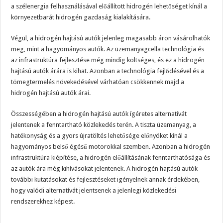
a szélenergia felhasználásával előállított hidrogén lehetőséget kínál a
környezetbarát hidrogén gazdaság kialakítására.
Végül, a hidrogén hajtású autók jelenleg magasabb áron vásárolhatók
meg, mint a hagyományos autók. Az üzemanyagcella technológia és
az infrastruktúra fejlesztése még mindig költséges, és ez a hidrogén
hajtású autók árára is kihat. Azonban a technológia fejlődésével és a
tömegtermelés növekedésével várhatóan csökkennek majd a
hidrogén hajtású autók árai.
Összességében a hidrogén hajtású autók ígéretes alternatívát
jelentenek a fenntartható közlekedés terén. A tiszta üzemanyag, a
hatékonyság és a gyors újratöltés lehetősége előnyöket kínál a
hagyományos belső égésű motorokkal szemben. Azonban a hidrogén
infrastruktúra kiépítése, a hidrogén előállításának fenntarthatósága és
az autók ára még kihívásokat jelentenek. A hidrogén hajtású autók
további kutatásokat és fejlesztéseket igényelnek annak érdekében,
hogy valódi alternatívát jelentsenek a jelenlegi közlekedési
rendszerekhez képest.