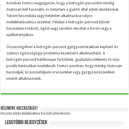
Azonban fontos megjegyezni, hogy a hidrogén-peroxidot mindig
óvatosan kell használni, és betartani a gyártó által adott utasításokat.
Túlzott használata vagy helytelen alkalmazása súlyos
mellékhatásokhoz vezethet. Például a hidrogén-peroxid túlzott
használata irritációt, égést vagy sérülést okozhat a bőrön vagy a
nyálkahártyákon.
Összességében a hidrogén-peroxid gyógyszertárakban kapható és
számos egészségügyi probléma kezelésére alkalmazható. A
hidrogén-peroxid hatékonyan fertőtlenít, gyulladáscsökkentő és más
pozitív hatásokkal rendelkezik. Fontos azonban, hogy mindig óvatosan
használjuk, és konzultáljunk orvosunkkal vagy gyógyszerészünkkel,
mielőtt alkalmaznánk.
Vélemény, hozzászólás?
Hozzászólás küldéséhez
be kell jelentkezni
.
Legutóbbi bejegyzések