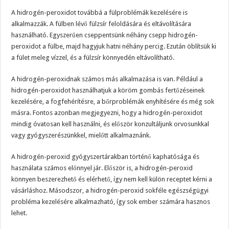
A hidrogén-peroxidot továbbá a fülproblémák kezelésére is
alkalmazzák. A fülben lévő fülzsír feloldására és eltávolítására
használható. Egyszerűen cseppentsünk néhány csepp hidrogén-
peroxidot a fülbe, majd hagyjuk hatni néhány percig. Ezután öblítsük ki
a fület meleg vízzel, és a fülzsír könnyedén eltávolítható.
A hidrogén-peroxidnak számos más alkalmazása is van. Például a
hidrogén-peroxidot használhatjuk a köröm gombás fertőzéseinek
kezelésére, a fogfehérítésre, a bőrproblémák enyhítésére és még sok
másra. Fontos azonban megjegyezni, hogy a hidrogén-peroxidot
mindig óvatosan kell használni, és először konzultáljunk orvosunkkal
vagy gyógyszerészünkkel, mielőtt alkalmaznánk.
A hidrogén-peroxid gyógyszertárakban történő kaphatósága és
használata számos előnnyel jár. Először is, a hidrogén-peroxid
könnyen beszerezhető és elérhető, így nem kell külön receptet kérni a
vásárláshoz. Másodszor, a hidrogén-peroxid sokféle egészségügyi
probléma kezelésére alkalmazható, így sok ember számára hasznos
lehet.