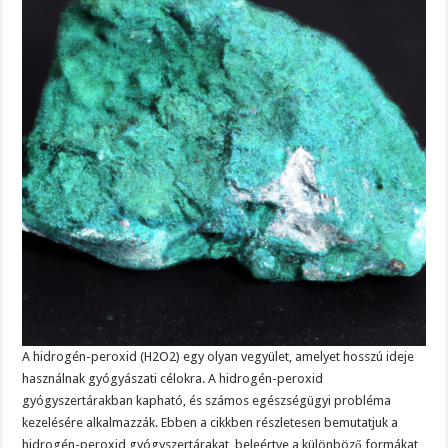
A hidrogén-peroxid (H2O2) egy olyan vegyület, amelyet hosszú ideje
használnak gyógyászati ​​célokra. A hidrogén-peroxid
gyógyszertárakban kapható, és számos egészségügyi probléma
kezelésére alkalmazzák. Ebben a cikkben részletesen bemutatjuk a
hidrogén-peroxid gyógyszertárakat, beleértve a különböző formákat,