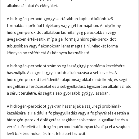
alkalmazásokat és előnyöket.
A hidrogén-peroxid gyógyszertárakban kapható különböző
formákban, például folyékony vagy gél formájában. A folyékony
hidrogén-peroxidot általában kis műanyag palackokban vagy
üvegekben értékesítik, míg a gél formájú hidrogén-peroxidot
tubusokban vagy flakonokban lehet megtalálni. Mindkét forma
könnyen hozzáférhető és könnyen használható.
A hidrogén-peroxidot számos egészségügyi probléma kezelésére
használják. Az egyik leggyakoribb alkalmazása a sebkezelés. A
hidrogén-peroxid fertőtlenítő tulajdonságokkal rendelkezik, és segít
megelőzni a fertőzéseket és a sebgyulladást. Egyszerűen alkalmazható
a sérült területre, és segít a seb gyorsabb gyógyulásában.
A hidrogén-peroxidot gyakran használják a szájüregi problémák
kezelésére is. Például a fogínygyulladás vagy a fogínyvérzés esetén a
hidrogén-peroxid öblögetése segíthet csökkenteni a gyulladást és a
vérzést. Emellett a hidrogén-peroxid hatékonyan távolítja el a szájban
lévő baktériumokat, és friss leheletet biztosít.