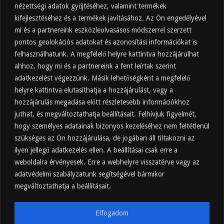
Friss
Felkapott
Hozzászólások
Címkék
nézettségi adatok gyűjtéséhez, valamint termékek
kifejlesztéséhez és a termékek javításához. Az Ön engedélyével
Almaecet mire jó? 21 gyakori felhasználási
terület
mi és a partnereink eszközleolvasásos módszerrel szerzett
pontos geolokációs adatokat és azonosítási információkat is
2025.10.31.
felhasználhatunk. A megfelelő helyre kattintva hozzájárulhat
Almaecet fogyasztása: mikor, mennyit, mivel
hígítva?
ahhoz, hogy mi és a partnereink a fent leírtak szerint
adatkezelést végezzünk. Másik lehetőségként a megfelelő
2025.10.30.
helyre kattintva elutasíthatja a hozzájárulást, vagy a
Almaecet hatása a szervezetre –
Mit mond a kutatás?
hozzájárulás megadása előtt részletesebb információkhoz
2025.10.15.
juthat, és megváltoztathatja beállításait. Felhívjuk figyelmét,
hogy személyes adatainak bizonyos kezeléséhez nem feltétlenül
Almaecet – Teljes útmutató:
szükséges az Ön hozzájárulása, de jogában áll tiltakozni az
hatások, felhasználás, kockázatok,
ilyen jellegű adatkezelés ellen. A beállításai csak erre a
beszerzés
weboldalra érvényesek. Erre a webhelyre visszatérve vagy az
2025.10.14.
adatvédelmi szabályzatunk segítségével bármikor
Ipari napelem cégeknek – esettanulmányok és
ajánlatkérés
megváltoztathatja a beállításait.
2025.09.11.
Elfogadom