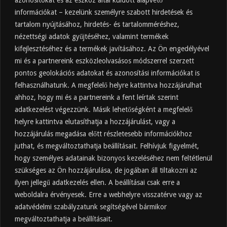
információkat – kezelünk személyre szabott hirdetések és
tartalom nyújtásához, hirdetés- és tartalomméréshez,
Friss
Felkapott
Hozzászólások
Címkék
nézettségi adatok gyűjtéséhez, valamint termékek
kifejlesztéséhez és a termékek javításához. Az Ön engedélyével
Almaecet mire jó? 21 gyakori felhasználási
terület
mi és a partnereink eszközleolvasásos módszerrel szerzett
pontos geolokációs adatokat és azonosítási információkat is
2025.10.31.
felhasználhatunk. A megfelelő helyre kattintva hozzájárulhat
Almaecet fogyasztása: mikor, mennyit, mivel
hígítva?
ahhoz, hogy mi és a partnereink a fent leírtak szerint
adatkezelést végezzünk. Másik lehetőségként a megfelelő
2025.10.30.
helyre kattintva elutasíthatja a hozzájárulást, vagy a
Almaecet hatása a szervezetre –
Mit mond a kutatás?
hozzájárulás megadása előtt részletesebb információkhoz
2025.10.15.
juthat, és megváltoztathatja beállításait. Felhívjuk figyelmét,
hogy személyes adatainak bizonyos kezeléséhez nem feltétlenül
Almaecet – Teljes útmutató:
szükséges az Ön hozzájárulása, de jogában áll tiltakozni az
hatások, felhasználás, kockázatok,
ilyen jellegű adatkezelés ellen. A beállításai csak erre a
beszerzés
weboldalra érvényesek. Erre a webhelyre visszatérve vagy az
2025.10.14.
adatvédelmi szabályzatunk segítségével bármikor
Ipari napelem cégeknek – esettanulmányok és
ajánlatkérés
megváltoztathatja a beállításait.