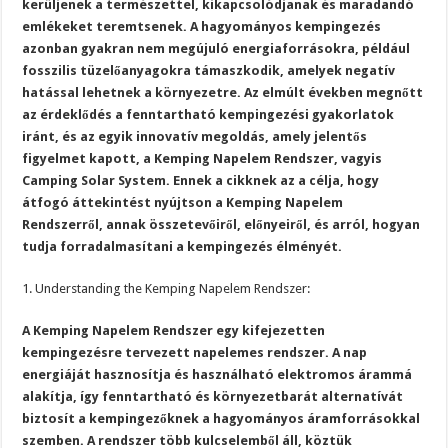
kerüljenek a természettel, kikapcsolódjanak és maradandó
emlékeket teremtsenek. A hagyományos kempingezés
azonban gyakran nem megújuló energiaforrásokra, például
fosszilis tüzelőanyagokra támaszkodik, amelyek negatív
hatással lehetnek a környezetre. Az elmúlt években megnőtt
az érdeklődés a fenntartható kempingezési gyakorlatok
iránt, és az egyik innovatív megoldás, amely jelentős
figyelmet kapott, a Kemping Napelem Rendszer, vagyis
Camping Solar System. Ennek a cikknek az a célja, hogy
átfogó áttekintést nyújtson a Kemping Napelem
Rendszerről, annak összetevőiről, előnyeiről, és arról, hogyan
tudja forradalmasítani a kempingezés élményét.
1. Understanding the Kemping Napelem Rendszer:
A Kemping Napelem Rendszer egy kifejezetten
kempingezésre tervezett napelemes rendszer. A nap
energiáját hasznosítja és használható elektromos árammá
alakítja, így fenntartható és környezetbarát alternatívát
biztosít a kempingezőknek a hagyományos áramforrásokkal
szemben. A rendszer több kulcselemből áll, köztük