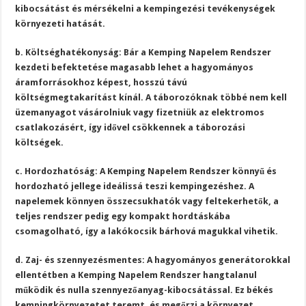
kibocsátást és mérsékelni a kempingezési tevékenységek
környezeti hatását.
b. Költséghatékonyság: Bár a Kemping Napelem Rendszer
kezdeti befektetése magasabb lehet a hagyományos
áramforrásokhoz képest, hosszú távú
költségmegtakarítást kínál. A táborozóknak többé nem kell
üzemanyagot vásárolniuk vagy fizetniük az elektromos
csatlakozásért, így idővel csökkennek a táborozási
költségek.
c. Hordozhatóság: A Kemping Napelem Rendszer könnyű és
hordozható jellege ideálissá teszi kempingezéshez. A
napelemek könnyen összecsukhatók vagy feltekerhetők, a
teljes rendszer pedig egy kompakt hordtáskába
csomagolható, így a lakókocsik bárhová magukkal vihetik.
d. Zaj- és szennyezésmentes: A hagyományos generátorokkal
ellentétben a Kemping Napelem Rendszer hangtalanul
működik és nulla szennyezőanyag-kibocsátással. Ez békés
kempingkörnyezetet teremt, és megőrzi a környezet