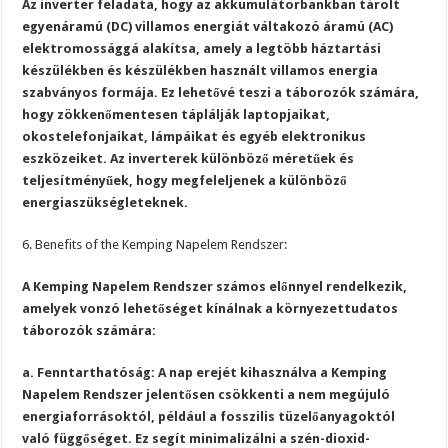
Az inverter feladata, hogy az akkumulátorbankban tárolt
egyenáramú (DC) villamos energiát váltakozó áramú (AC)
elektromossággá alakítsa, amely a legtöbb háztartási
készülékben és készülékben használt villamos energia
szabványos formája. Ez lehetővé teszi a táborozók számára,
hogy zökkenőmentesen táplálják laptopjaikat,
okostelefonjaikat, lámpáikat és egyéb elektronikus
eszközeiket. Az inverterek különböző méretűek és
teljesítményűek, hogy megfeleljenek a különböző
energiaszükségleteknek.
6. Benefits of the Kemping Napelem Rendszer:
A Kemping Napelem Rendszer számos előnnyel rendelkezik,
amelyek vonzó lehetőséget kínálnak a környezettudatos
táborozók számára:
a. Fenntarthatóság: A nap erejét kihasználva a Kemping
Napelem Rendszer jelentősen csökkenti a nem megújuló
energiaforrásoktól, például a fosszilis tüzelőanyagoktól
való függőséget. Ez segít minimalizálni a szén-dioxid-