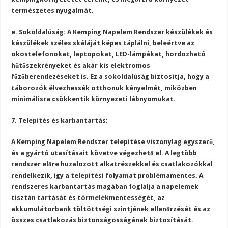
természetes nyugalmát.
e. Sokoldalúság: A Kemping Napelem Rendszer készülékek és
készülékek széles skáláját képes táplálni, beleértve az
okostelefonokat, laptopokat, LED-lámpákat, hordozható
hűtőszekrényeket és akár kis elektromos
főzőberendezéseket is. Ez a sokoldalúság biztosítja, hogy a
táborozók élvezhessék otthonuk kényelmét, miközben
minimálisra csökkentik környezeti lábnyomukat.
7. Telepítés és karbantartás:
A Kemping Napelem Rendszer telepítése viszonylag egyszerű,
és a gyártó utasításait követve végezhető el. A legtöbb
rendszer előre huzalozott alkatrészekkel és csatlakozókkal
rendelkezik, így a telepítési folyamat problémamentes. A
rendszeres karbantartás magában foglalja a napelemek
tisztán tartását és törmelékmentességét, az
akkumulátorbank töltöttségi szintjének ellenőrzését és az
összes csatlakozás biztonságosságának biztosítását.