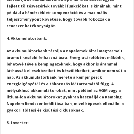
fejlett töltésvezérlők további funkciókat is kínálnak, mint
például a hőmérséklet-kompenzáció és a maximális
teljesítménypont követése, hogy tovább fokozzák a
rendszer hatékonyságát.
4. Akkumulátorbank:
Az akkumulátorbank tárolja a napelemek által megtermelt
áramot későbbi felhasználásra. Energiatárolóként működik,
lehetővé téve a kempingezőknek, hogy akkor is árammal
láthassák el eszközeiket és készülékeiket, amikor nem süt a
nap. Az akkumulátorbank mérete a kempingezők
energiaigényétől és a táborozás időtartamától függ. A
mélyciklusú akkumulátorokat, mint például az AGM vagy a
lítium-ion akkumulátorokat gyakran használják a Kemping
Napelem Rendszer beállításaiban, mivel képesek ellenállni a
gyakori töltési és kisütési ciklusoknak.
5. Inverter: