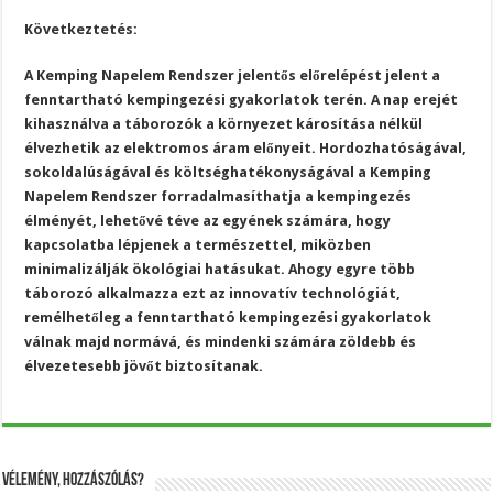
Következtetés:
A Kemping Napelem Rendszer jelentős előrelépést jelent a
fenntartható kempingezési gyakorlatok terén. A nap erejét
kihasználva a táborozók a környezet károsítása nélkül
élvezhetik az elektromos áram előnyeit. Hordozhatóságával,
sokoldalúságával és költséghatékonyságával a Kemping
Napelem Rendszer forradalmasíthatja a kempingezés
élményét, lehetővé téve az egyének számára, hogy
kapcsolatba lépjenek a természettel, miközben
minimalizálják ökológiai hatásukat. Ahogy egyre több
táborozó alkalmazza ezt az innovatív technológiát,
remélhetőleg a fenntartható kempingezési gyakorlatok
válnak majd normává, és mindenki számára zöldebb és
élvezetesebb jövőt biztosítanak.
Vélemény, hozzászólás?