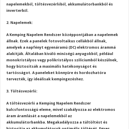
napelemekből, töltésvezérlőből, akkumulátorbankból és
inverterből.
2. Napelemek:
A Kemping Napelem Rendszer középpontjában a napelemek
állnak. Ezek a panelek fotovoltaikus cellákból állnak,
amelyek a napfényt egyenáramú (DC) elektromos árammá
alakítják. Általában kiváló minőségű anyagokból, például
monokristályos vagy polikristályos szilíciumból készülnek,
hogy biztosítsák a maximális hatékonyságot és
tartósságot. A paneleket könnyűre és hordozhatóra
tervezték, így ideálisak kempingezéshez.
3. Töltésvezérlő:
A töltésvezérlő a Kemping Napelem Rendszer
kulcsfontosságú eleme, mivel szabályozza az elektromos
áram áramlását a napelemekből az
akkumulátorbankba. Megakadályozza a túltöltést és
biztosítja az akkumulátorok optimális töltését. Egyes