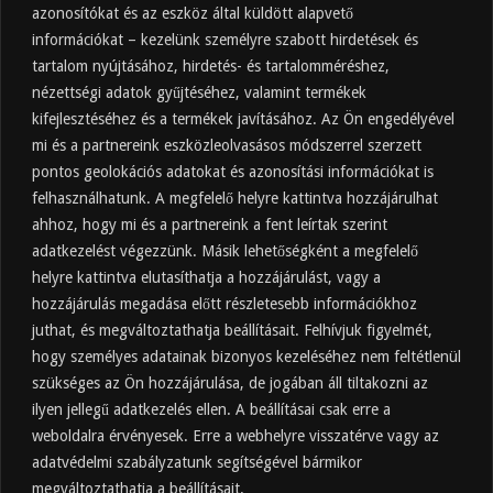
azonosítókat és az eszköz által küldött alapvető
információkat – kezelünk személyre szabott hirdetések és
tartalom nyújtásához, hirdetés- és tartalomméréshez,
Friss
Felkapott
Hozzászólások
Címkék
nézettségi adatok gyűjtéséhez, valamint termékek
kifejlesztéséhez és a termékek javításához. Az Ön engedélyével
Almaecet mire jó? 21 gyakori felhasználási
terület
mi és a partnereink eszközleolvasásos módszerrel szerzett
pontos geolokációs adatokat és azonosítási információkat is
2025.10.31.
felhasználhatunk. A megfelelő helyre kattintva hozzájárulhat
Almaecet fogyasztása: mikor, mennyit, mivel
hígítva?
ahhoz, hogy mi és a partnereink a fent leírtak szerint
adatkezelést végezzünk. Másik lehetőségként a megfelelő
2025.10.30.
helyre kattintva elutasíthatja a hozzájárulást, vagy a
Almaecet hatása a szervezetre –
Mit mond a kutatás?
hozzájárulás megadása előtt részletesebb információkhoz
2025.10.15.
juthat, és megváltoztathatja beállításait. Felhívjuk figyelmét,
hogy személyes adatainak bizonyos kezeléséhez nem feltétlenül
Almaecet – Teljes útmutató:
szükséges az Ön hozzájárulása, de jogában áll tiltakozni az
hatások, felhasználás, kockázatok,
ilyen jellegű adatkezelés ellen. A beállításai csak erre a
beszerzés
weboldalra érvényesek. Erre a webhelyre visszatérve vagy az
2025.10.14.
adatvédelmi szabályzatunk segítségével bármikor
Ipari napelem cégeknek – esettanulmányok és
ajánlatkérés
megváltoztathatja a beállításait.