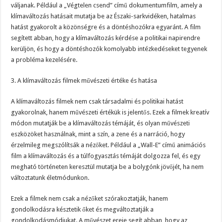
váljanak. Például a „Végtelen csend” című dokumentumfilm, amely a
klímaváltozás hatásait mutatja be az Északi-sarkvidéken, hatalmas
hatást gyakorolt a közönségre és a döntéshozókra egyaránt. A film
segített abban, hogy a klímaváltozás kérdése a politikai napirendre
kerüljön, és hogy a döntéshozók komolyabb intézkedéseket tegyenek
a probléma kezelésére.
3. A klímaváltozás filmek művészeti értéke és hatása
A klímaváltozás filmek nem csak társadalmi és politikai hatást
gyakorolnak, hanem művészeti értékük is jelentős. Ezek a filmek kreatív
módon mutatják be a klímaváltozás témáját, és olyan művészeti
eszközöket használnak, mint a szín, a zene és a narráció, hogy
érzelmileg megszólítsák a nézőket. Például a „Wall-E” című animációs
film a klímaváltozás és a túlfogyasztás témáját dolgozza fel, és egy
megható történeten keresztül mutatja be a bolygónk jövőjét, ha nem
változtatunk életmódunkon.
Ezek a filmek nem csak a nézőket szórakoztatják, hanem
gondolkodásra késztetik őket és megváltoztatják a
gondolkodásmódjukat. A művészet ereje segít abban, hogy az