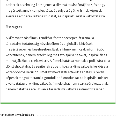
emberek érzelmileg kötődjenek a klímaváltozás témájához, és hogy
megértsék annak komplexitását és súlyosságát. A filmek képesek
elérni az emberek lelkét és tudatát, és inspirálni őket a változtatásra.
Összegzés
A klímaváltozás filmek rendkívül fontos szerepet játszanak a
társadalmi tudatosság növelésében és a globális kihívások
megértésében és kezelésében. Ezek a filmek nem csak információt
közvetítenek, hanem érzelmileg megszólítják a nézőket, inspirálják és
motiválják őket a cselekvésre. A filmek hatással vannak a politikára és a
döntéshozatalra, és segítenek abban, hogy a klímaváltozás kérdése a
középpontba kerüljön. Emellett művészeti értékük és hatásuk révén
képesek megváltoztatni a gondolkodásmódunkat és inspirálni minket
a változtatásra. A klímaváltozás filmek tehát nem csak szórakoztatnak,
hanem hatalmas erejük van a társadalmi változás előmozdításában.