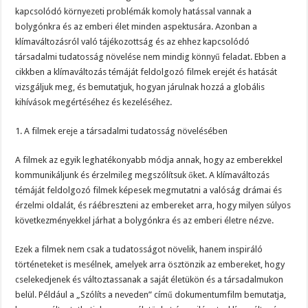
kapcsolódó környezeti problémák komoly hatással vannak a
bolygónkra és az emberi élet minden aspektusára. Azonban a
klímaváltozásról való tájékozottság és az ehhez kapcsolódó
társadalmi tudatosság növelése nem mindig könnyű feladat. Ebben a
cikkben a klímaváltozás témáját feldolgozó filmek erejét és hatását
vizsgáljuk meg, és bemutatjuk, hogyan járulnak hozzá a globális
kihívások megértéséhez és kezeléséhez.
1. A filmek ereje a társadalmi tudatosság növelésében
A filmek az egyik leghatékonyabb módja annak, hogy az emberekkel
kommunikáljunk és érzelmileg megszólítsuk őket. A klímaváltozás
témáját feldolgozó filmek képesek megmutatni a valóság drámai és
érzelmi oldalát, és ráébreszteni az embereket arra, hogy milyen súlyos
következményekkel járhat a bolygónkra és az emberi életre nézve.
Ezek a filmek nem csak a tudatosságot növelik, hanem inspiráló
történeteket is mesélnek, amelyek arra ösztönzik az embereket, hogy
cselekedjenek és változtassanak a saját életükön és a társadalmukon
belül. Például a „Szólíts a neveden” című dokumentumfilm bemutatja,