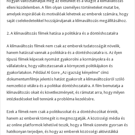
hogyan változtathatjuk meg az életünket és a világot a klímaváltozás
elleni küzdelemben. A film olyan személyes történeteket mutat be,
amelyek inspirálóak és motiválóak lehetnek az emberek számára, hogy
saját cselekedeteikkel hozzájáruljanak a klímaváltozás megállításához.
2. A klímaváltozás filmek hatása a politikára és a döntéshozatalra
A klímaváltozás filmek nem csak az emberek tudatosságát növelik,
hanem hatással vannak a politikára és a döntéshozatalra is. Az ilyen
típusú filmek képesek nyomást gyakorolni a kormányokra és a
vállalatokra, hogy változtassanak a környezeti politikájukon és
gyakorlatukon. Például Al Gore „Az igazság kényelme” című
dokumentumfilmje jelentős hatást gyakorolt a klímaváltozásról szóló
nemzetközi vitákra és a politikai döntéshozatalra. A film bemutatja a
klímaváltozás okait és következményeit, és rámutat arra, hogy milyen
intézkedéseket kell tennünk a probléma kezelésére.
Ezek a filmek nem csak a politikusokat és a döntéshozókat érintik,
hanem az emberek tömegét is megmozgatják. A közösségi média és
az online platformok lehetővé teszik, hogy a filmek üzenete gyorsan és
hatékonyan terjedjen, és hogy az emberek közösségi aktivistákká