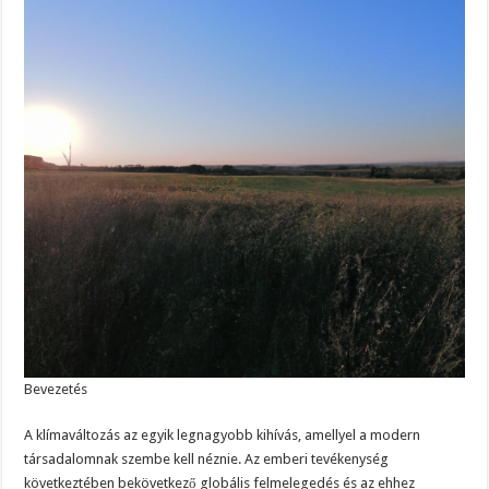
Bevezetés
A klímaváltozás az egyik legnagyobb kihívás, amellyel a modern
társadalomnak szembe kell néznie. Az emberi tevékenység
következtében bekövetkező globális felmelegedés és az ehhez