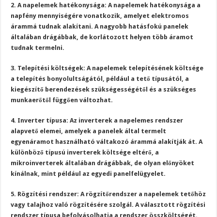
2. A napelemek hatékonysága: A napelemek hatékonysága a
napfény mennyiségére vonatkozik, amelyet elektromos
árammá tudnak alakítani. A nagyobb hatásfokú panelek
általában drágábbak, de korlátozott helyen több áramot
tudnak termelni.
3. Telepítési költségek: A napelemek telepítésének költsége
a telepítés bonyolultságától, például a tető típusától, a
kiegészítő berendezések szükségességétől és a szükséges
munkaerőtől függően változhat.
4. Inverter típusa: Az inverterek a napelemes rendszer
alapvető elemei, amelyek a panelek által termelt
egyenáramot használható váltakozó árammá alakítják át. A
különböző típusú inverterek költsége eltérő, a
mikroinverterek általában drágábbak, de olyan előnyöket
kínálnak, mint például az egyedi panelfelügyelet.
5. Rögzítési rendszer: A rögzítőrendszer a napelemek tetőhöz
vagy talajhoz való rögzítésére szolgál. A választott rögzítési
rendszer típusa befolyásolhatja a rendszer összköltségét.