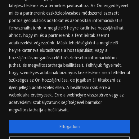
kifejlesztéséhez és a termékek javításához. Az Ön engedélyével
Almaecet mire jó? 21 gyakori felhasználási
terület
mi és a partnereink eszközleolvasásos módszerrel szerzett
pontos geolokációs adatokat és azonosítási információkat is
2025.10.31.
felhasználhatunk. A megfelelő helyre kattintva hozzájárulhat
Almaecet fogyasztása: mikor, mennyit, mivel
hígítva?
ahhoz, hogy mi és a partnereink a fent leírtak szerint
adatkezelést végezzünk. Másik lehetőségként a megfelelő
2025.10.30.
helyre kattintva elutasíthatja a hozzájárulást, vagy a
Almaecet hatása a szervezetre –
Mit mond a kutatás?
hozzájárulás megadása előtt részletesebb információkhoz
2025.10.15.
juthat, és megváltoztathatja beállításait. Felhívjuk figyelmét,
hogy személyes adatainak bizonyos kezeléséhez nem feltétlenül
Almaecet – Teljes útmutató:
szükséges az Ön hozzájárulása, de jogában áll tiltakozni az
hatások, felhasználás, kockázatok,
ilyen jellegű adatkezelés ellen. A beállításai csak erre a
beszerzés
weboldalra érvényesek. Erre a webhelyre visszatérve vagy az
2025.10.14.
adatvédelmi szabályzatunk segítségével bármikor
Ipari napelem cégeknek – esettanulmányok és
ajánlatkérés
megváltoztathatja a beállításait.
2025.09.11.
Elfogadom