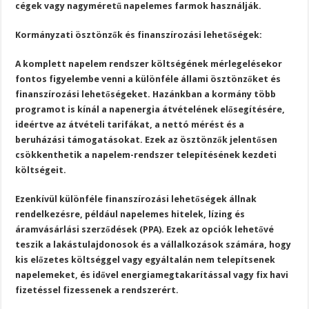
cégek vagy nagyméretű napelemes farmok használják.
Kormányzati ösztönzők és finanszírozási lehetőségek:
A komplett napelem rendszer költségének mérlegelésekor
fontos figyelembe venni a különféle állami ösztönzőket és
finanszírozási lehetőségeket. Hazánkban a kormány több
programot is kínál a napenergia átvételének elősegítésére,
ideértve az átvételi tarifákat, a nettó mérést és a
beruházási támogatásokat. Ezek az ösztönzők jelentősen
csökkenthetik a napelem-rendszer telepítésének kezdeti
költségeit.
Ezenkívül különféle finanszírozási lehetőségek állnak
rendelkezésre, például napelemes hitelek, lízing és
áramvásárlási szerződések (PPA). Ezek az opciók lehetővé
teszik a lakástulajdonosok és a vállalkozások számára, hogy
kis előzetes költséggel vagy egyáltalán nem telepítsenek
napelemeket, és idővel energiamegtakarítással vagy fix havi
fizetéssel fizessenek a rendszerért.