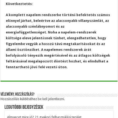
Következtetés:
A komplett napelem rendszerbe történő befektetés számos
előnnyel járhat, beleértve az alacsonyabb villanyszámlát, az
alacsonyabb szénlábnyomot és az
energiafüggetlenséget. Noha a napelem-rendszerek
költsége eleve jelentősnek tűnhet, elengedhetetlen, hogy
figyelembe vegyük a hosszú távú megtakarításokat és az
állami ösztönzőket. A napelemes rendszerek árát
befolyásoló tényezők megértésével és az átlagos költségek
feltárásával megalapozott döntést hozhat, és elindulhat a
fenntartható jövő felé vezető úton.
Vélemény, hozzászólás?
Hozzászólás küldéséhez
be kell jelentkezni
.
Legutóbbi bejegyzések
Almaecet mire jó? 21 gyakori felhasználási terület