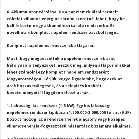
6. Akkumulátor tárolása: Ha a napelemek által termelt
többlet villamos energiát tárolni szeretné, lehet, hogy be
kell fektetnie egy akkumulátortároló rendszerbe. Ez
növelheti a komplett napelem rendszer összköltségét.
Komplett napelemes rendszerek átlagárai:
Most, hogy megbeszéltük a napelem rendszerek árát
befolyásoló tényezőket, nézzük meg, milyen átlagos árakkal
lehet számolni egy komplett napelem rendszerért
Magyarországon. Kérjük, vegye figyelembe, hogy ezek az
árak hozzávetőlegesek, és a telepítés konkrét
követelményeitől függően változhatnak.
1. Lakossági kis rendszer (1-3 kW): Egy kis lakossági
napelemes rendszer tipikusan 1.500.000-3.000.000 forint (HUF)
között mozog. Ez a rendszerméret alacsony vagy közepes
villamosenergia-fogyasztású háztartások számára alkalmas.