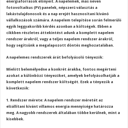
energiaforrások előnyeit. A napelemek, más néven
fotovoltaikus (PV) panelek, népszerű választás a
lakástulajdonosok és a nap erejét hasznosítani kívánó
vállalkozások számára. A napelem telepítése során felmerülő
egyik leggyakoribb kérdés azonban a költségek. Ebben a
cikkben részletes áttekintést adunk a komplett napelem
rendszer árakról, vagy a teljes napelem rendszer árakról,
hogy segítsünk a megalapozott döntés meghozatalában.
A napelemes rendszerek árát befolyásoló tényezők:
Mielőtt belemélyedne a konkrét árakba, fontos megérteni
azokat a különböző tényezőket, amelyek befolyásolhatják a
komplett napelem rendszer költségét. Ezek a tényezők a
következők:
1. Rendszer mérete: A napelem rendszer méretét az
előállítani kívánt villamos energia mennyisége határozza
meg. A nagyobb rendszerek általában többe kerülnek, mint a
kisebbek.