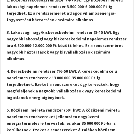
2. Közepes lakossági rendszer (4-7 kW): Egy közepes méretű
lakossági napelemes rendszer 3.500.000-6.000.000 Ft-ig
terjedhet. Ez a rendszerméret átlagos villamosenergia-
fogyasztású háztartások számára alkalmas.
3. Lakossági nagy/kiskereskedelmi rendszer (8-15 kW): Egy
nagyobb lakossági vagy kiskereskedelmi napelemes rendszer
ára 6.500.000-12.000.000 Ft között lehet. Ez a rendszerméret
nagyobb háztartások vagy kisvállalkozások számára
alkalmas.
4. Kereskedelmi rendszer (16-50 kW): A kereskedelmi célú
napelemes rendszerek 13 000 000-35 000 000 Ft-ig
terjedhetnek. Ezeket a rendszereket úgy tervezték, hogy
megfeleljenek a nagyobb vállalkozások vagy kereskedelmi
ingatlanok energiaigényének.
5. Közüzemi méretű rendszer (50+ kW): A közüzemi méretű
napelemes rendszereket jellemzően nagyüzemi
energiatermelésre tervezték, és akár 35 000 000 Ft-ba is
kerülhetnek. Ezeket a rendszereket általában közüzemi