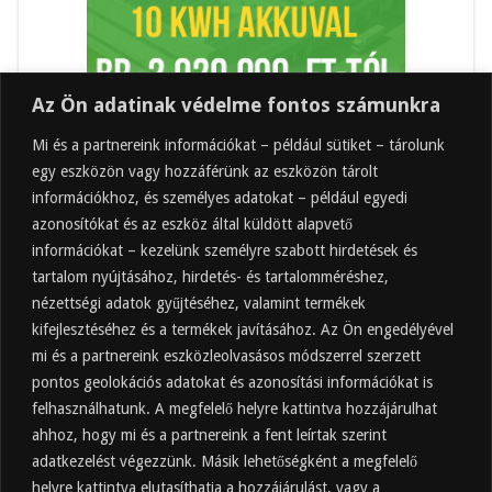
Az Ön adatinak védelme fontos számunkra
Mi és a partnereink információkat – például sütiket – tárolunk
egy eszközön vagy hozzáférünk az eszközön tárolt
információkhoz, és személyes adatokat – például egyedi
azonosítókat és az eszköz által küldött alapvető
információkat – kezelünk személyre szabott hirdetések és
tartalom nyújtásához, hirdetés- és tartalomméréshez,
Friss
Felkapott
Hozzászólások
Címkék
nézettségi adatok gyűjtéséhez, valamint termékek
kifejlesztéséhez és a termékek javításához. Az Ön engedélyével
Almaecet mire jó? 21 gyakori felhasználási
terület
mi és a partnereink eszközleolvasásos módszerrel szerzett
pontos geolokációs adatokat és azonosítási információkat is
2025.10.31.
felhasználhatunk. A megfelelő helyre kattintva hozzájárulhat
Almaecet fogyasztása: mikor, mennyit, mivel
hígítva?
ahhoz, hogy mi és a partnereink a fent leírtak szerint
adatkezelést végezzünk. Másik lehetőségként a megfelelő
2025.10.30.
helyre kattintva elutasíthatja a hozzájárulást, vagy a