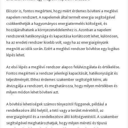
Először is, fontos megérteni, hogy miért érdemes bővíteni a meglévő
napelem rendszert. A napelemek által termelt energia segítségével
csökkenthetjük a hagyományos energiatermelés költségeit, és
hozzájárulhatunk a környezetvédelemhez is. Azonban a napelem
rendszerek hatékonysága és kapacitása korlátozott lehet, különösen,
ha az eredeti rendszer kisebb volt, vagy ha az energiaigényünk
megnőtt az idők során. Ezért a meglévő rendszer bővítése egy logikus
lépés lehet.
Az első lépés a meglévő rendszer alapos felülvizsgálata és értékelése.
Fontos megérteni a rendszer jelenlegi kapacitását, hatékonyságát és
teljesítményét. Ehhez érdemes szakember segítségét kérni, aki
átvizsgálja a rendszert, és meghatározza, hogy milyen mértékben és
milyen módon lehet bővíteni azt.
A bővítési lehetőségek számos tényezőtől függenek, például a
rendelkezésre álló helytől, a tető vagy a terület méretétől, az
energiaigénytől és a rendelkezésre álló költségvetéstől. A szakember
segítségével meghatározhatjuk, hogy milyen méretű és típusú