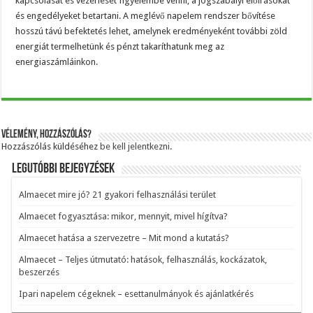
kapcsolását és vezérlését figyelembe venni, a jogszabályi előírásokat
és engedélyeket betartani. A meglévő napelem rendszer bővítése
hosszú távú befektetés lehet, amelynek eredményeként további zöld
energiát termelhetünk és pénzt takaríthatunk meg az
energiaszámláinkon.
Vélemény, hozzászólás?
Hozzászólás küldéséhez
be kell jelentkezni
.
Legutóbbi bejegyzések
Almaecet mire jó? 21 gyakori felhasználási terület
Almaecet fogyasztása: mikor, mennyit, mivel hígítva?
Almaecet hatása a szervezetre – Mit mond a kutatás?
Almaecet – Teljes útmutató: hatások, felhasználás, kockázatok,
beszerzés
Ipari napelem cégeknek – esettanulmányok és ajánlatkérés