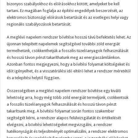
bizonyos szabályokhoz és előírásokhoz kötött, amelyeket be kell
tartani. Ez magában foglalja az építési engedélyek beszerzését, az
elektromos biztonsági előírások betartását és az esetleges helyi vagy
regionális szabályozások betartását.
A meglévő napelem rendszer bővítése hosszú távú befektetés lehet. Az
újonnan telepített napelemek segítségével további zöld energiát
termelhetünk, csökkenthetjük a fosszilis tüzelőanyagok felhasználását
és hosszú távon pénzt takaríthatunk meg az energiaszámláinkon.
Azonban fontos megjegyezni, hogy a bővítési folyamat költségeket és
időt igényelhet, és a visszatérülési idő eltérő lehet a rendszer méretétől
és a telepítési helytől függően.
Összességében a meglévő napelem rendszer bővítése egy kiváló
lehetőség arra, hogy még több zöld energiát termeljünk, csökkentsük
a fosszilis tüzelőanyagok felhasználását és hosszú távon pénzt
takarítsunk meg. A bővítési folyamat során fontos szakember
segítségét kérni, a rendszer alapos felülvizsgálatát és értékelését
elvégezni, a bővítési lehetőségeket megvizsgálni, a rendszer
hatékonyságát és teljesítményét optimalizálni, a rendszer elektromos