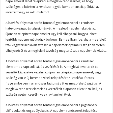
napelemeket lehet telepíteni a meglévő rendszerhez, és hogy
szükséges-e bővíteni a rendszer egyéb komponenseit, például az
invertert vagy az akkumulátort.
A bővítési folyamat során fontos figyelembe venni a rendszer
hatékonyságát és teljesítményét. A meglévő napelemeket és az
újonnan telepített napelemeket úgy kell elhelyezni, hogy a lehető
legtöbb napenergiát tudják befogni. Ez magában foglalja a megfelelő
tető vagy terület kiválasztását, a napelemek optimális szögben történő
elhelyezését és a megfelelő távolság megtartását a napelemek között.
A bővítési folyamat során fontos figyelembe venni a rendszer
elektromos kapcsolását és vezérlését is. A meglévő inverterek és
vezérlők képesek-e kezelni az újonnan telepített napelemeket, vagy
szükség van-e új berendezések telepítésére? Ezenkívül fontos
figyelembe venni a rendszer biztonságát és megbízhatóságát is. A
meglévő rendszer elemeit és vezetékeit alaposan ellenőrizni kell, és
szükség esetén cserélni vagy javítani kell őket.
A bővítési folyamat során fontos figyelembe venni a jogszabályi
előírásokat és engedélyeket is. A napelem rendszerek telepítése