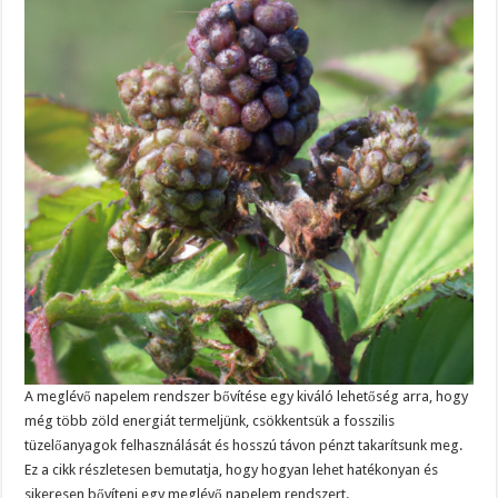
A meglévő napelem rendszer bővítése egy kiváló lehetőség arra, hogy
még több zöld energiát termeljünk, csökkentsük a fosszilis
tüzelőanyagok felhasználását és hosszú távon pénzt takarítsunk meg.
Ez a cikk részletesen bemutatja, hogy hogyan lehet hatékonyan és
sikeresen bővíteni egy meglévő napelem rendszert.