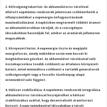
2. Költségmegtakarítás: Az akkumulátoros tárolóval
ellátott napelemes rendszerek jelentősen csökkenthetik a
villanyszámlákat a napenergia önfogyasztásának
maximalizálásával. A napközben megtermelt többlet áramot
az akkumulátorokban tárolják, és a csúcsigényes
időszakokban használják fel, amikor az áramárak jellemzően
magasabbak.
3. Környezeti hatás: A napenergia tiszta és megújuló
energiaforrás, amely működése során nem bocsát ki
üvegházhatású gázokat. Az akkumulátor tárolásával való
összekapcsolása tovább csökkenti az általános környezeti
hatást, mivel minimálisra csökkenti a tartalék generátorok
szükségességét vagy a fosszilis tüzelőanyag-alapú
erőművektől való függést.
4. Hálózat stabilizálása: A napelemes rendszerek integrálása
akkumulátoros tárolással hozzájárulhat a hálózat
stabilitásához azáltal, hogy decentralizált áramforrást
biztosít. A nagy igénybevétel időszakában a tárolt