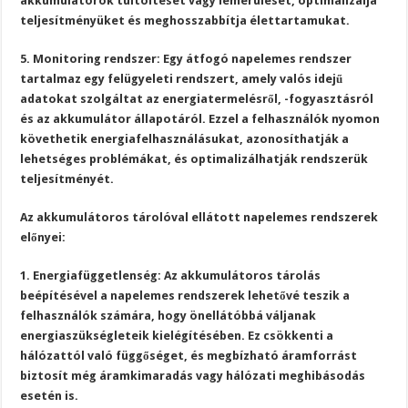
akkumulátorok túltöltését vagy lemerülését, optimalizálja
teljesítményüket és meghosszabbítja élettartamukat.
5. Monitoring rendszer: Egy átfogó napelemes rendszer
tartalmaz egy felügyeleti rendszert, amely valós idejű
adatokat szolgáltat az energiatermelésről, -fogyasztásról
és az akkumulátor állapotáról. Ezzel a felhasználók nyomon
követhetik energiafelhasználásukat, azonosíthatják a
lehetséges problémákat, és optimalizálhatják rendszerük
teljesítményét.
Az akkumulátoros tárolóval ellátott napelemes rendszerek
előnyei:
1. Energiafüggetlenség: Az akkumulátoros tárolás
beépítésével a napelemes rendszerek lehetővé teszik a
felhasználók számára, hogy önellátóbbá váljanak
energiaszükségleteik kielégítésében. Ez csökkenti a
hálózattól való függőséget, és megbízható áramforrást
biztosít még áramkimaradás vagy hálózati meghibásodás
esetén is.