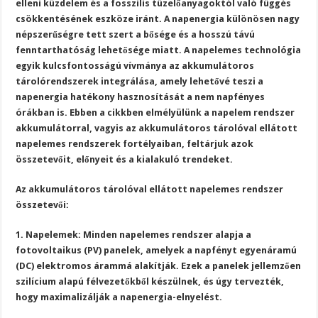
elleni küzdelem és a fosszilis tüzelőanyagoktól való függés
csökkentésének eszköze iránt. A napenergia különösen nagy
népszerűségre tett szert a bősége és a hosszú távú
fenntarthatóság lehetősége miatt. A napelemes technológia
egyik kulcsfontosságú vívmánya az akkumulátoros
tárolórendszerek integrálása, amely lehetővé teszi a
napenergia hatékony hasznosítását a nem napfényes
órákban is. Ebben a cikkben elmélyülünk a napelem rendszer
akkumulátorral, vagyis az akkumulátoros tárolóval ellátott
napelemes rendszerek fortélyaiban, feltárjuk azok
összetevőit, előnyeit és a kialakuló trendeket.
Az akkumulátoros tárolóval ellátott napelemes rendszer
összetevői:
1. Napelemek: Minden napelemes rendszer alapja a
fotovoltaikus (PV) panelek, amelyek a napfényt egyenáramú
(DC) elektromos árammá alakítják. Ezek a panelek jellemzően
szilícium alapú félvezetőkből készülnek, és úgy tervezték,
hogy maximalizálják a napenergia-elnyelést.