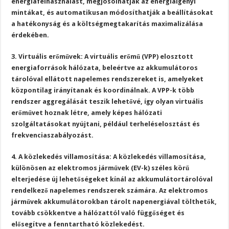
energiafelhasználást, megjósolhatják az energiaigényi
mintákat, és automatikusan módosíthatják a beállításokat
a hatékonyság és a költségmegtakarítás maximalizálása
érdekében.
3. Virtuális erőművek: A virtuális erőmű (VPP) elosztott
energiaforrások hálózata, beleértve az akkumulátoros
tárolóval ellátott napelemes rendszereket is, amelyeket
központilag irányítanak és koordinálnak. A VPP-k több
rendszer aggregálását teszik lehetővé, így olyan virtuális
erőművet hoznak létre, amely képes hálózati
szolgáltatásokat nyújtani, például terheléselosztást és
frekvenciaszabályozást.
4. A közlekedés villamosítása: A közlekedés villamosítása,
különösen az elektromos járművek (EV-k) széles körű
elterjedése új lehetőségeket kínál az akkumulátortárolóval
rendelkező napelemes rendszerek számára. Az elektromos
járművek akkumulátorokban tárolt napenergiával tölthetők,
tovább csökkentve a hálózattól való függőséget és
elősegítve a fenntartható közlekedést.