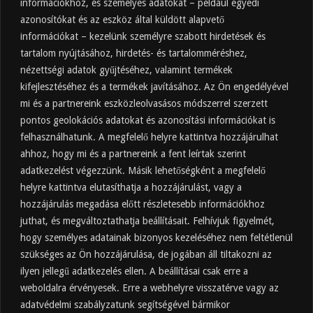
információkhoz, és személyes adatokat – például egyedi
azonosítókat és az eszköz által küldött alapvető
információkat – kezelünk személyre szabott hirdetések és
tartalom nyújtásához, hirdetés- és tartalomméréshez,
Friss
Felkapott
Hozzászólások
Címkék
nézettségi adatok gyűjtéséhez, valamint termékek
kifejlesztéséhez és a termékek javításához. Az Ön engedélyével
Almaecet mire jó? 21 gyakori felhasználási
terület
mi és a partnereink eszközleolvasásos módszerrel szerzett
pontos geolokációs adatokat és azonosítási információkat is
2025.10.31.
felhasználhatunk. A megfelelő helyre kattintva hozzájárulhat
Almaecet fogyasztása: mikor, mennyit, mivel
hígítva?
ahhoz, hogy mi és a partnereink a fent leírtak szerint
adatkezelést végezzünk. Másik lehetőségként a megfelelő
2025.10.30.
helyre kattintva elutasíthatja a hozzájárulást, vagy a
Almaecet hatása a szervezetre –
Mit mond a kutatás?
hozzájárulás megadása előtt részletesebb információkhoz
2025.10.15.
juthat, és megváltoztathatja beállításait. Felhívjuk figyelmét,
hogy személyes adatainak bizonyos kezeléséhez nem feltétlenül
Almaecet – Teljes útmutató:
szükséges az Ön hozzájárulása, de jogában áll tiltakozni az
hatások, felhasználás, kockázatok,
ilyen jellegű adatkezelés ellen. A beállításai csak erre a
beszerzés
weboldalra érvényesek. Erre a webhelyre visszatérve vagy az
2025.10.14.
adatvédelmi szabályzatunk segítségével bármikor
Ipari napelem cégeknek – esettanulmányok és