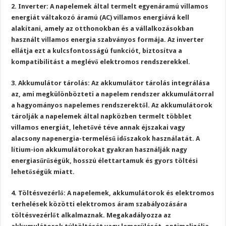
2. Inverter: A napelemek által termelt egyenáramú villamos
energiát váltakozó áramú (AC) villamos energiává kell
alakítani, amely az otthonokban és a vállalkozásokban
használt villamos energia szabványos formája. Az inverter
ellátja ezt a kulcsfontosságú funkciót, biztosítva a
kompatibilitást a meglévő elektromos rendszerekkel.
3. Akkumulátor tárolás: Az akkumulátor tárolás integrálása
az, ami megkülönbözteti a napelem rendszer akkumulátorral
a hagyományos napelemes rendszerektől. Az akkumulátorok
tárolják a napelemek által napközben termelt többlet
villamos energiát, lehetővé téve annak éjszakai vagy
alacsony napenergia-termelésű időszakok használatát. A
lítium-ion akkumulátorokat gyakran használják nagy
energiasűrűségük, hosszú élettartamuk és gyors töltési
lehetőségük miatt.
4. Töltésvezérlő: A napelemek, akkumulátorok és elektromos
terhelések közötti elektromos áram szabályozására
töltésvezérlőt alkalmaznak. Megakadályozza az