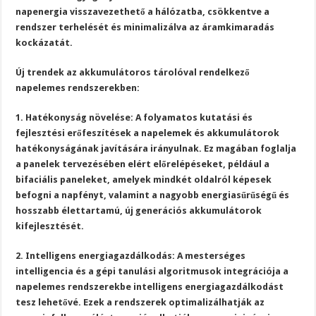
napenergia visszavezethető a hálózatba, csökkentve a
rendszer terhelését és minimalizálva az áramkimaradás
kockázatát.
Új trendek az akkumulátoros tárolóval rendelkező
napelemes rendszerekben:
1. Hatékonyság növelése: A folyamatos kutatási és
fejlesztési erőfeszítések a napelemek és akkumulátorok
hatékonyságának javítására irányulnak. Ez magában foglalja
a panelek tervezésében elért előrelépéseket, például a
bifaciális paneleket, amelyek mindkét oldalról képesek
befogni a napfényt, valamint a nagyobb energiasűrűségű és
hosszabb élettartamú, új generációs akkumulátorok
kifejlesztését.
2. Intelligens energiagazdálkodás: A mesterséges
intelligencia és a gépi tanulási algoritmusok integrációja a
napelemes rendszerekbe intelligens energiagazdálkodást
tesz lehetővé. Ezek a rendszerek optimalizálhatják az