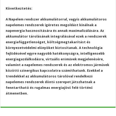
Következtetés:
A Napelem rendszer akkumulátorral, vagyis akkumulátoros
napelemes rendszerek ígéretes megoldást kínálnak a
napenergia hasznosítására és annak maximalizálására. Az
akkumulátor tárolásának integrálásával ezek a rendszerek
energiafüggetlenséget, költségmegtakarítást és
környezetvédelmi előnyöket biztosítanak. A technológia
fejlődésével egyre nagyobb hatékonyságra, intelligensebb
energiagazdálkodásra, virtuális erőművek megjelenésére,
valamint a napelemes rendszerek és az elektromos járművek
közötti szinergikus kapcsolatra számíthatunk. Ezekkel a
trendekkel az akkumulátoros tárolóval rendelkező
napelemes rendszerek döntő szerepet játszhatnak a
fenntartható és rugalmas energiajövő felé történő
átmenetben.