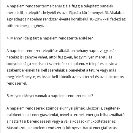
A napelem rendszer termelt energiája függ a telepített panelek
méretétől, a telepítés helyétől és az időjárási körülményektől. Általában
egy átlagos napelem rendszer évente körülbelül 10-20% -kal fedezi az
otthoni energiaigényt.
4. Mennyi ideig tart a napelem rendszer telepítése?
A napelem rendszer telepítése általában néhány napot vagy akár
heteket is igénybe vehet, attól függően, hogy milyen méretű és
bonyolultságú rendszert szeretnénk telepíteni. A telepítés során a
szakembereknek fel kell szerelniük a paneleket a tetőre vagy más
megfelelő helyre, és össze kell kötniük az inverterrel és az elektromos
rendszerrel.
5. Milyen előnyei vannak a napelem rendszereknek?
A napelem rendszerek számos előnnyel járnak. Először is, segítenek
csökkenteni az energiaszámlát, mivel a termelt energia felhasználható
a háztartási berendezések vagy a vállalkozások működtetéséhez.
Másodszor, a napelem rendszerek környezetbarát energiaforrást