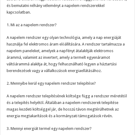
és bemutatni néhány véleményt a napelem rendszerekkel
kapcsolatban.
1. Mi az a napelem rendszer?
A napelem rendszer egy olyan technológia, amely a nap energiáját
használja fel elektromos áram előállítására. A rendszer tartalmazza a
napelem paneleket, amelyek a napfényt átalakítják elektromos
árammá, valamint az invertert, amely a termelt egyenáramot
váltóárammá alakítja át, hogy felhasználható legyen a háztartási
berendezések vagy a vállalkozások energiaellátásához.
2. Mennyibe kerül egy napelem rendszer telepítése?
A napelem rendszer telepítésének költsége függ a rendszer méretétől
és a telepítés helyétől. Általában a napelem rendszerek telepítése
magas kezdeti költséggel jár, de hosszú távon megtérülhetnek az
energia megtakarítások és a kormányzati támogatások révén.
3. Mennyi energiát termel egy napelem rendszer?