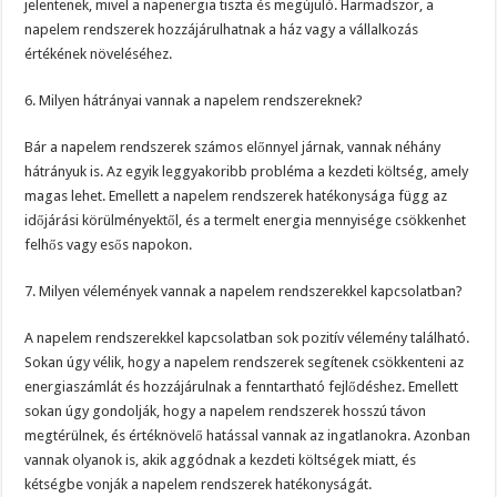
jelentenek, mivel a napenergia tiszta és megújuló. Harmadszor, a
napelem rendszerek hozzájárulhatnak a ház vagy a vállalkozás
értékének növeléséhez.
6. Milyen hátrányai vannak a napelem rendszereknek?
Bár a napelem rendszerek számos előnnyel járnak, vannak néhány
hátrányuk is. Az egyik leggyakoribb probléma a kezdeti költség, amely
magas lehet. Emellett a napelem rendszerek hatékonysága függ az
időjárási körülményektől, és a termelt energia mennyisége csökkenhet
felhős vagy esős napokon.
7. Milyen vélemények vannak a napelem rendszerekkel kapcsolatban?
A napelem rendszerekkel kapcsolatban sok pozitív vélemény található.
Sokan úgy vélik, hogy a napelem rendszerek segítenek csökkenteni az
energiaszámlát és hozzájárulnak a fenntartható fejlődéshez. Emellett
sokan úgy gondolják, hogy a napelem rendszerek hosszú távon
megtérülnek, és értéknövelő hatással vannak az ingatlanokra. Azonban
vannak olyanok is, akik aggódnak a kezdeti költségek miatt, és
kétségbe vonják a napelem rendszerek hatékonyságát.