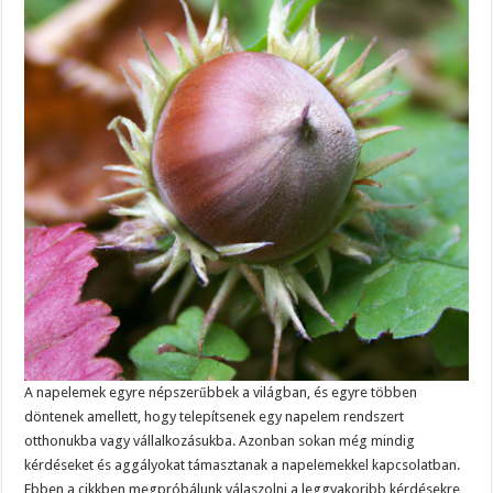
A napelemek egyre népszerűbbek a világban, és egyre többen
döntenek amellett, hogy telepítsenek egy napelem rendszert
otthonukba vagy vállalkozásukba. Azonban sokan még mindig
kérdéseket és aggályokat támasztanak a napelemekkel kapcsolatban.
Ebben a cikkben megpróbálunk válaszolni a leggyakoribb kérdésekre,