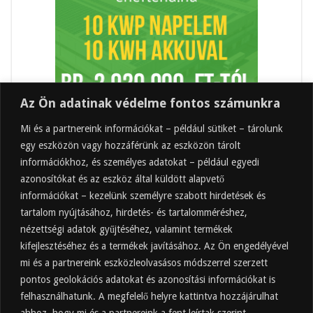
Az Ön adatinak védelme fontos számunkra
Mi és a partnereink információkat – például sütiket – tárolunk
egy eszközön vagy hozzáférünk az eszközön tárolt
információkhoz, és személyes adatokat – például egyedi
azonosítókat és az eszköz által küldött alapvető
információkat – kezelünk személyre szabott hirdetések és
tartalom nyújtásához, hirdetés- és tartalomméréshez,
Friss
Felkapott
Hozzászólások
Címkék
nézettségi adatok gyűjtéséhez, valamint termékek
kifejlesztéséhez és a termékek javításához. Az Ön engedélyével
Almaecet mire jó? 21 gyakori felhasználási
terület
mi és a partnereink eszközleolvasásos módszerrel szerzett
pontos geolokációs adatokat és azonosítási információkat is
2025.10.31.
felhasználhatunk. A megfelelő helyre kattintva hozzájárulhat
Almaecet fogyasztása: mikor, mennyit, mivel
hígítva?
ahhoz, hogy mi és a partnereink a fent leírtak szerint