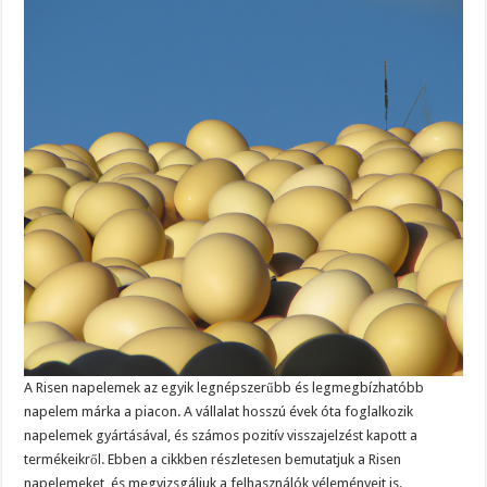
A Risen napelemek az egyik legnépszerűbb és legmegbízhatóbb
napelem márka a piacon. A vállalat hosszú évek óta foglalkozik
napelemek gyártásával, és számos pozitív visszajelzést kapott a
termékeikről. Ebben a cikkben részletesen bemutatjuk a Risen
napelemeket, és megvizsgáljuk a felhasználók véleményeit is.