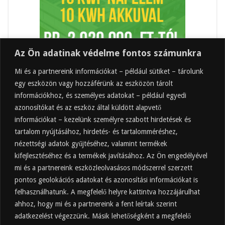
Az Ön adatinak védelme fontos számunkra
Mi és a partnereink információkat – például sütiket – tárolunk
egy eszközön vagy hozzáférünk az eszközön tárolt
információkhoz, és személyes adatokat – például egyedi
azonosítókat és az eszköz által küldött alapvető
információkat – kezelünk személyre szabott hirdetések és
tartalom nyújtásához, hirdetés- és tartalomméréshez,
Friss
Felkapott
Hozzászólások
Címkék
nézettségi adatok gyűjtéséhez, valamint termékek
kifejlesztéséhez és a termékek javításához. Az Ön engedélyével
Almaecet mire jó? 21 gyakori felhasználási
terület
mi és a partnereink eszközleolvasásos módszerrel szerzett
pontos geolokációs adatokat és azonosítási információkat is
2025.10.31.
felhasználhatunk. A megfelelő helyre kattintva hozzájárulhat
Almaecet fogyasztása: mikor, mennyit, mivel
hígítva?
ahhoz, hogy mi és a partnereink a fent leírtak szerint
adatkezelést végezzünk. Másik lehetőségként a megfelelő
2025.10.30.