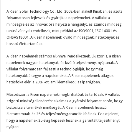
A Risen Solar Technology Co., Ltd. 2002-ben alakult Kínában, és azóta
folyamatosan fejlesztik és gyártják a napelemeket. A vállalat a
minőségre és az innovációra helyezi a hangsúlyt, és számos minőségi
tanúsítvánnyal rendelkezik, mint például az ISO9001, ISO14001 és
OHSAS18001. A Risen napelemek kiváló minőségűek, hatékonyak és
hosszú élettartamúak.
A Risen napelemek számos előnnyel rendelkeznek. Először is, a Risen
napelemek nagyon hatékonyak, és kiváló teljesítményt nyújtanak. A
vállalat folyamatosan fejleszti a technológiáját, hogy még
hatékonyabbá tegye a napelemeket. A Risen napelemek átlagos
hatásfoka eléri a 20% -ot, ami kiemelkedő az iparágban.
Másodszor, a Risen napelemek megbízhatóak és tartósak. A vállalat
szigorú minőségellenőrzést alkalmaz a gyártási folyamat során, hogy
biztosítsa a termékek minőségét. A Risen napelemek hosszú
élettartamúak, és 25 év teljesítménygaranciát kínálnak. Ez azt jelenti,
hogy a napelemek 25 évig képesek lesznek a garantált teljesítményt
nyújtani.