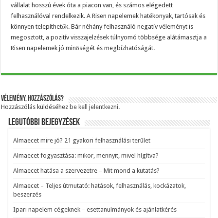
vállalat hosszú évek óta a piacon van, és számos elégedett
felhasználóval rendelkezik. A Risen napelemek hatékonyak, tartósak és
könnyen telepíthetők. Bár néhány felhasználó negatív véleményt is
megosztott, a pozitív visszajelzések túlnyomó többsége alátámasztja a
Risen napelemek jó minőségét és megbízhatóságát.
Vélemény, hozzászólás?
Hozzászólás küldéséhez
be kell jelentkezni
.
Legutóbbi bejegyzések
Almaecet mire jó? 21 gyakori felhasználási terület
Almaecet fogyasztása: mikor, mennyit, mivel hígítva?
Almaecet hatása a szervezetre – Mit mond a kutatás?
Almaecet – Teljes útmutató: hatások, felhasználás, kockázatok,
beszerzés
Ipari napelem cégeknek – esettanulmányok és ajánlatkérés