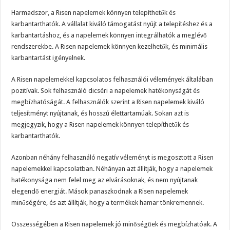
Harmadszor, a Risen napelemek könnyen telepíthetők és
karbantarthatók. A vállalat kiváló támogatást nyújt a telepítéshez és a
karbantartáshoz, és a napelemek könnyen integrálhatók a meglévő
rendszerekbe. A Risen napelemek könnyen kezelhetők, és minimális
karbantartást igényelnek.
A Risen napelemekkel kapcsolatos felhasználói vélemények általában
pozitívak. Sok felhasználó dicséri a napelemek hatékonyságát és
megbízhatóságát. A felhasználók szerint a Risen napelemek kiváló
teljesítményt nyújtanak, és hosszú élettartamúak. Sokan azt is
megjegyzik, hogy a Risen napelemek könnyen telepíthetők és
karbantarthatók.
Azonban néhány felhasználó negatív véleményt is megosztott a Risen
napelemekkel kapcsolatban. Néhányan azt állítják, hogy a napelemek
hatékonysága nem felel meg az elvárásoknak, és nem nyújtanak
elegendő energiát. Mások panaszkodnak a Risen napelemek
minőségére, és azt állítják, hogy a termékek hamar tönkremennek.
Összességében a Risen napelemek jó minőségűek és megbízhatóak. A