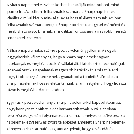
A Sharp napelemeket széles körben használják mind otthoni, mind
ipari célra. Az otthoni felhasználók számára a Sharp napelemek
ideálisak, mivel kiváló minőségűek és hosszú élettartamúak. Az ipari
felhasználók számára pedig a Sharp napelemek nagy teljesítményt és
megbízhatóságot kínálnak, ami kritikus fontosságú a nagyobb méretű
rendszerek esetében.
A Sharp napelemeket számos pozitív vélemény jellemzi. Az egyik
leggyakoribb vélemény az, hogy a Sharp napelemek nagyon
hatékonyak és megbízhatóak. A vállalat által kifejlesztett technológiák
lehetővé teszik a napelemek magasabb hatásfokát, ami azt jelenti,
hogy több energiát termelnek ugyanabból a területből. Emellett a
Sharp napelemek hosszú élettartamúak is, ami azt jelenti, hogy hosszú
távon is megbízhatóan működnek.
Egy másik pozitív vélemény a Sharp napelemekkel kapcsolatban az,
hogy könnyen telepíthetőek és karbantarthatóak. A vállalat olyan
tervezési és gyártási folyamatokat alkalmaz, amelyek lehetővé teszik a
napelemek egyszerű és gyors telepítését. Emellett a Sharp napelemek
könnyen karbantarthatóak is, ami azt jelenti, hogy kevés időt és