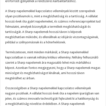
erőforrást igényelnek a rendszeres karbantartáshoz.
A Sharp napelemekkel kapcsolatos vélemények között szerepelnek
olyan pozitívumok is, mint a megbízhatóság és a tartósság. A vállalat
hosszú évek óta gyárt napelemeket, és számos referenciaprojektet tud
felmutatni, amelyek bizonyítják a termékek megbízhatóságát és
tartósságát. A Sharp napelemek hosszú távon is képesek
megbízhatóan működni, és ellenállnak az időjárás viszontagságainak,
például a szélnyomásnak és a hóterhelésnek.
Természetesen, mint minden márkánál, a Sharp napelemekkel
kapcsolatban is vannak néhány kritikus vélemény. Néhány felhasználó
szerint a Sharp napelemek ára magasabb lehet más márkákhoz
képest. Azonban fontos megjegyezni, hogy a Sharp napelemek magas
minőséget és megbízhatóságot kínálnak, ami hosszú távon
megtérülhet az árban.
Összességében a Sharp napelemekkel kapcsolatos vélemények
nagyon pozitívak. A vállalat hosszú évek óta a napelem iparágban van
jelen, és számos innovatív technológiát fejlesztett ki a hatékonyság és
a megbízhatóság növelése érdekében. A Sharp napelemek