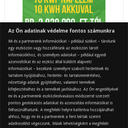
Az Ön adatinak védelme fontos számunkra
Mi és a partnereink információkat – például sütiket – tárolunk
egy eszközön vagy hozzáférünk az eszközön tárolt
információkhoz, és személyes adatokat – például egyedi
azonosítókat és az eszköz által küldött alapvető
információkat – kezelünk személyre szabott hirdetések és
tartalom nyújtásához, hirdetés- és tartalomméréshez,
Friss
Felkapott
Hozzászólások
Címkék
nézettségi adatok gyűjtéséhez, valamint termékek
kifejlesztéséhez és a termékek javításához. Az Ön engedélyével
Almaecet mire jó? 21 gyakori felhasználási
terület
mi és a partnereink eszközleolvasásos módszerrel szerzett
pontos geolokációs adatokat és azonosítási információkat is
2025.10.31.
felhasználhatunk. A megfelelő helyre kattintva hozzájárulhat
Almaecet fogyasztása: mikor, mennyit, mivel
hígítva?
ahhoz, hogy mi és a partnereink a fent leírtak szerint
adatkezelést végezzünk. Másik lehetőségként a megfelelő
2025.10.30.