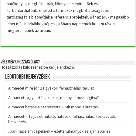
hatékonyak, megbízhatóak, könnyen telepíthetőek és
karbantarthatóak. Emellett a termékek megbízhatóságát és
tartósságát is bizonyítják a referenciaprojektek. Bár az áruk magasabb
lehet más márkákhoz képest, a Sharp napelemek hosszú távon
megtérülhetnek az árban.
Vélemény, hozzászólás?
Hozzászólás küldéséhez
be kell jelentkezni
.
Legutóbbi bejegyzések
Almaecet mire jó? 21 gyakori felhasználási terület
Almaecet fogyasztása: mikor, mennyit, mivel hígítva?
Almaecet hatása a szervezetre – Mit mond a kutatás?
Almaecet – Teljes útmutató: hatások, felhasználás, kockázatok,
beszerzés
Ipari napelem cégeknek – esettanulmányok és ajánlatkérés