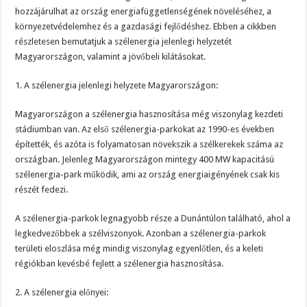
hozzájárulhat az ország energiafüggetlenségének növeléséhez, a
környezetvédelemhez és a gazdasági fejlődéshez. Ebben a cikkben
részletesen bemutatjuk a szélenergia jelenlegi helyzetét
Magyarországon, valamint a jövőbeli kilátásokat.
1. A szélenergia jelenlegi helyzete Magyarországon:
Magyarországon a szélenergia hasznosítása még viszonylag kezdeti
stádiumban van. Az első szélenergia-parkokat az 1990-es években
építették, és azóta is folyamatosan növekszik a szélkerekek száma az
országban. Jelenleg Magyarországon mintegy 400 MW kapacitású
szélenergia-park működik, ami az ország energiaigényének csak kis
részét fedezi.
A szélenergia-parkok legnagyobb része a Dunántúlon található, ahol a
legkedvezőbbek a szélviszonyok. Azonban a szélenergia-parkok
területi eloszlása még mindig viszonylag egyenlőtlen, és a keleti
régiókban kevésbé fejlett a szélenergia hasznosítása.
2. A szélenergia előnyei: