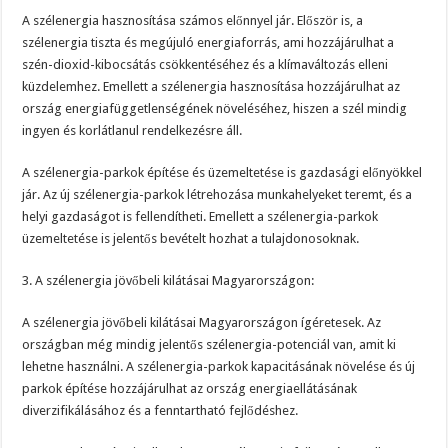
A szélenergia hasznosítása számos előnnyel jár. Először is, a
szélenergia tiszta és megújuló energiaforrás, ami hozzájárulhat a
szén-dioxid-kibocsátás csökkentéséhez és a klímaváltozás elleni
küzdelemhez. Emellett a szélenergia hasznosítása hozzájárulhat az
ország energiafüggetlenségének növeléséhez, hiszen a szél mindig
ingyen és korlátlanul rendelkezésre áll.
A szélenergia-parkok építése és üzemeltetése is gazdasági előnyökkel
jár. Az új szélenergia-parkok létrehozása munkahelyeket teremt, és a
helyi gazdaságot is fellendítheti. Emellett a szélenergia-parkok
üzemeltetése is jelentős bevételt hozhat a tulajdonosoknak.
3. A szélenergia jövőbeli kilátásai Magyarországon:
A szélenergia jövőbeli kilátásai Magyarországon ígéretesek. Az
országban még mindig jelentős szélenergia-potenciál van, amit ki
lehetne használni. A szélenergia-parkok kapacitásának növelése és új
parkok építése hozzájárulhat az ország energiaellátásának
diverzifikálásához és a fenntartható fejlődéshez.