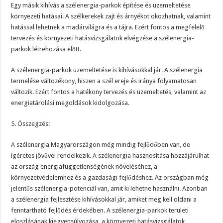
Egy másik kihívás a szélenergia-parkok építése és üzemeltetése
környezeti hatásai. A szélkerekek zajt és árnyékot okozhatnak, valamint
hatással lehetnek a madárvilágra és a tájra. Ezért fontos a megfelelő
tervezés és környezeti hatásvizsgálatok elvégzése a szélenergia-
parkok létrehozása előtt.
A szélenergia-parkok üzemeltetése is kihívásokkal jár. A szélenergia
termelése változékony, hiszen a szél ereje és iránya folyamatosan
változik. Ezért fontos a hatékony tervezés és üzemeltetés, valamint az
energiatárolási megoldások kidolgozása.
5. Összegzés:
A szélenergia Magyarországon még mindig fejlődőben van, de
ígéretes jövővel rendelkezik. A szélenergia hasznosítása hozzájárulhat
az ország energiafüggetlenségének növeléséhez, a
környezetvédelemhez és a gazdasági fejlődéshez. Az országban még
jelentős szélenergia-potenciál van, amit ki lehetne használni. Azonban
a szélenergia fejlesztése kihívásokkal jár, amiket meg kell oldani a
fenntartható fejlődés érdekében. A szélenergia-parkok területi
eloszlásának kiegyensúlyozása, a környezeti hatásvizsgálatok