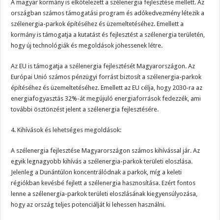
A magyar kormány is elkötelezett a szélenergia fejlesztése mellett. Az
országban számos támogatási program és adókedvezmény létezik a
szélenergia-parkok építéséhez és üzemeltetéséhez. Emellett a
kormány is támogatja a kutatást és fejlesztést a szélenergia területén,
hogy új technológiák és megoldások jöhessenek létre.
Az EU is támogatja a szélenergia fejlesztését Magyarországon. Az
Európai Unió számos pénzügyi forrást biztosít a szélenergia-parkok
építéséhez és üzemeltetéséhez. Emellett az EU célja, hogy 2030-ra az
energiafogyasztás 32%-át megújuló energiaforrások fedezzék, ami
további ösztönzést jelent a szélenergia fejlesztésére.
4. Kihívások és lehetséges megoldások:
A szélenergia fejlesztése Magyarországon számos kihívással jár. Az
egyik legnagyobb kihívás a szélenergia-parkok területi eloszlása.
Jelenleg a Dunántúlon koncentrálódnak a parkok, míg a keleti
régiókban kevésbé fejlett a szélenergia hasznosítása. Ezért fontos
lenne a szélenergia-parkok területi eloszlásának kiegyensúlyozása,
hogy az ország teljes potenciálját ki lehessen használni.