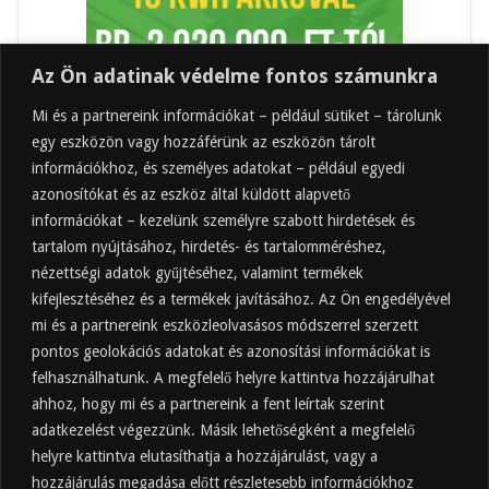
Az Ön adatinak védelme fontos számunkra
Mi és a partnereink információkat – például sütiket – tárolunk
egy eszközön vagy hozzáférünk az eszközön tárolt
információkhoz, és személyes adatokat – például egyedi
azonosítókat és az eszköz által küldött alapvető
információkat – kezelünk személyre szabott hirdetések és
tartalom nyújtásához, hirdetés- és tartalomméréshez,
Friss
Felkapott
Hozzászólások
Címkék
nézettségi adatok gyűjtéséhez, valamint termékek
kifejlesztéséhez és a termékek javításához. Az Ön engedélyével
Almaecet mire jó? 21 gyakori felhasználási
terület
mi és a partnereink eszközleolvasásos módszerrel szerzett
pontos geolokációs adatokat és azonosítási információkat is
2025.10.31.
felhasználhatunk. A megfelelő helyre kattintva hozzájárulhat
Almaecet fogyasztása: mikor, mennyit, mivel
hígítva?
ahhoz, hogy mi és a partnereink a fent leírtak szerint
adatkezelést végezzünk. Másik lehetőségként a megfelelő
2025.10.30.
helyre kattintva elutasíthatja a hozzájárulást, vagy a
Almaecet hatása a szervezetre –
Mit mond a kutatás?
hozzájárulás megadása előtt részletesebb információkhoz