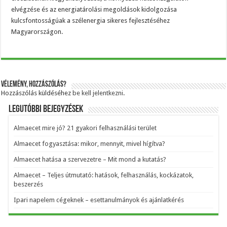
elvégzése és az energiatárolási megoldások kidolgozása
kulcsfontosságúak a szélenergia sikeres fejlesztéséhez
Magyarországon.
Vélemény, hozzászólás?
Hozzászólás küldéséhez
be kell jelentkezni
.
Legutóbbi bejegyzések
Almaecet mire jó? 21 gyakori felhasználási terület
Almaecet fogyasztása: mikor, mennyit, mivel hígítva?
Almaecet hatása a szervezetre – Mit mond a kutatás?
Almaecet – Teljes útmutató: hatások, felhasználás, kockázatok,
beszerzés
Ipari napelem cégeknek – esettanulmányok és ajánlatkérés