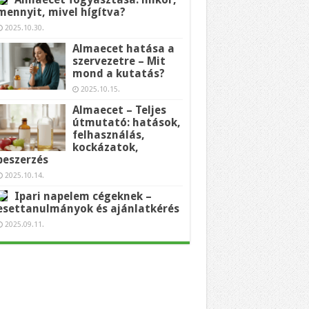
mennyit, mivel hígítva?
2025.10.30.
Almaecet hatása a
szervezetre – Mit
mond a kutatás?
2025.10.15.
Almaecet – Teljes
útmutató: hatások,
felhasználás,
kockázatok,
beszerzés
2025.10.14.
Ipari napelem cégeknek –
esettanulmányok és ajánlatkérés
2025.09.11.