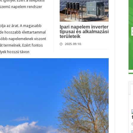
 igényel. Ezért a telepítési
etüzemű napelem rendszer
olja az árat. A magasabb
Ipari napelem inverter
típusai és alkalmazási
de hosszabb élettartammal
területeik
lcsóbb napelemeknek viszont
2025.09.10.
t termelnek. Ezért fontos
lyek hosszú távon