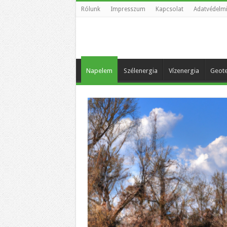
Rólunk
Impresszum
Kapcsolat
Adatvédelmi
Napelem
Szélenergia
Vízenergia
Geote