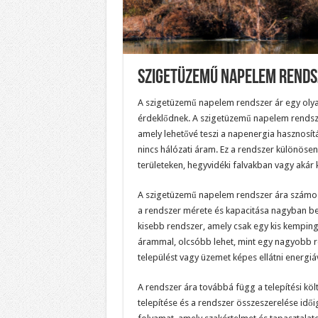
Szigetüzemű Napelem Rends
A szigetüzemű napelem rendszer ár egy oly
érdeklődnek. A szigetüzemű napelem rendsz
amely lehetővé teszi a napenergia hasznosítá
nincs hálózati áram. Ez a rendszer különösen 
területeken, hegyvidéki falvakban vagy akár
A szigetüzemű napelem rendszer ára számos t
a rendszer mérete és kapacitása nagyban bef
kisebb rendszer, amely csak egy kis kempingh
árammal, olcsóbb lehet, mint egy nagyobb 
települést vagy üzemet képes ellátni energiáv
A rendszer ára továbbá függ a telepítési köl
telepítése és a rendszer összeszerelése id