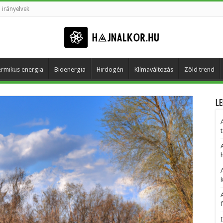
 irányelvek
rmikus energia
Bioenergia
Hirdogén
Klímaváltozás
Zöld trend
Le
t
h