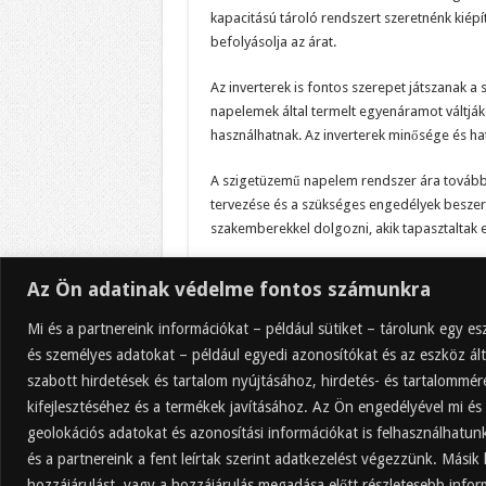
kapacitású tároló rendszert szeretnénk kiépí
befolyásolja az árat.
Az inverterek is fontos szerepet játszanak 
napelemek által termelt egyenáramot váltják
használhatnak. Az inverterek minősége és ha
A szigetüzemű napelem rendszer ára továbbá 
tervezése és a szükséges engedélyek beszerz
szakemberekkel dolgozni, akik tapasztaltak 
A szigetüzemű napelem rendszer ára tehát sz
Az Ön adatinak védelme fontos számunkra
napelemek minősége, tároló rendszer, inverte
olyan minőségi és megbízható rendszert vál
Mi és a partnereink információkat – például sütiket – tárolunk egy 
megoldást nyújt.
és személyes adatokat – például egyedi azonosítókat és az eszköz ált
szabott hirdetések és tartalom nyújtásához, hirdetés- és tartalommé
kifejlesztéséhez és a termékek javításához. Az Ön engedélyével mi és
geolokációs adatokat és azonosítási információkat is felhasználhatun
és a partnereink a fent leírtak szerint adatkezelést végezzünk. Másik 
Vélemény, hozzászólás?
Hozzászólás küldéséhez
be kell jelentkezni
.
hozzájárulást, vagy a hozzájárulás megadása előtt részletesebb inform