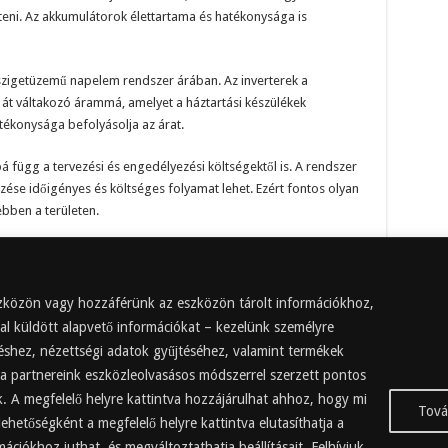
teni. Az akkumulátorok élettartama és hatékonysága is
a szigetüzemű napelem rendszer árában. Az inverterek a
 át váltakozó árammá, amelyet a háztartási készülékek
tékonysága befolyásolja az árat.
függ a tervezési és engedélyezési költségektől is. A rendszer
ése időigényes és költséges folyamat lehet. Ezért fontos olyan
ebben a területen.
ámos tényezőtől függ. A rendszer mérete, telepítési költségek,
rek és tervezési költségek mind befolyásolják az árat. Fontos
asztani, amely hosszú távon megtérül és energiatakarékos
eszközön vagy hozzáférünk az eszközön tárolt információkhoz,
al küldött alapvető információkat – kezelünk személyre
réshez, nézettségi adatok gyűjtéséhez, valamint termékek
 a partnereink eszközleolvasásos módszerrel szerzett pontos
k. A megfelelő helyre kattintva hozzájárulhat ahhoz, hogy mi
Tová
lehetőségként a megfelelő helyre kattintva elutasíthatja a
ációkhoz juthat, és megváltoztathatja beállításait. Felhívjuk