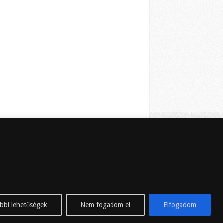
bbi lehetőségek
Nem fogadom el
Elfogadom