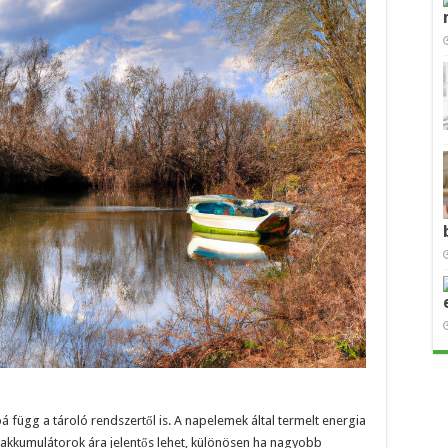
függ a tároló rendszertől is. A napelemek által termelt energia
 akkumulátorok ára jelentős lehet, különösen ha nagyobb