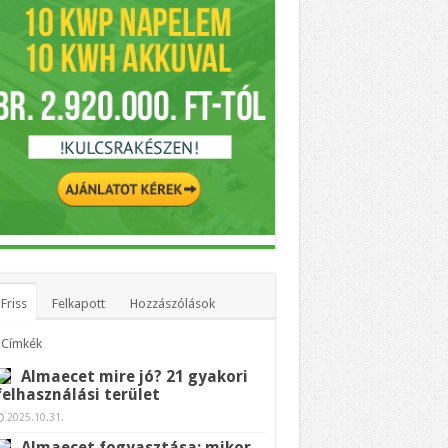
Friss
Felkapott
Hozzászólások
Címkék
Almaecet mire jó? 21 gyakori
felhasználási terület
2025.10.31.
Almaecet fogyasztása: mikor,