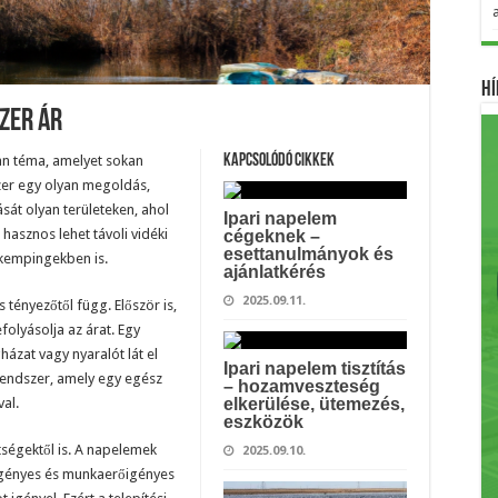
Hí
zer Ár
an téma, amelyet sokan
Kapcsolódó cikkek
er egy olyan megoldás,
sát olyan területeken, ahol
Ipari napelem
hasznos lehet távoli vidéki
cégeknek –
esettanulmányok és
 kempingekben is.
ajánlatkérés
2025.09.11.
ényezőtől függ. Először is,
olyásolja az árat. Egy
ázat vagy nyaralót lát el
Ipari napelem tisztítás
rendszer, amely egy egész
– hozamveszteség
al.
elkerülése, ütemezés,
eszközök
tségektől is. A napelemek
2025.09.10.
őigényes és munkaerőigényes