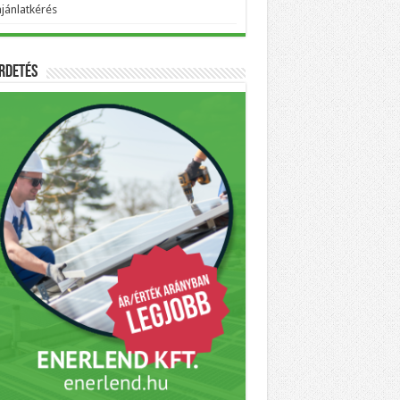
ajánlatkérés
rdetés