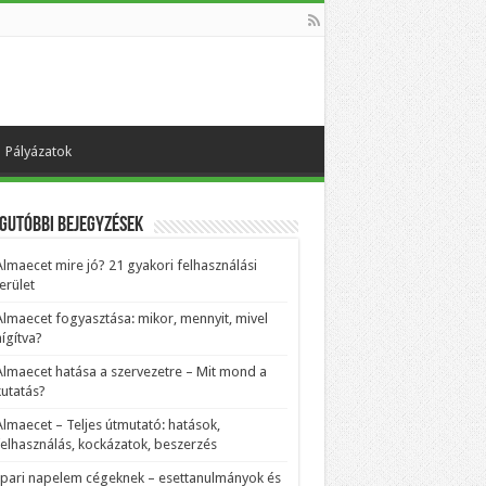
Pályázatok
gutóbbi bejegyzések
Almaecet mire jó? 21 gyakori felhasználási
erület
Almaecet fogyasztása: mikor, mennyit, mivel
ígítva?
Almaecet hatása a szervezetre – Mit mond a
kutatás?
Almaecet – Teljes útmutató: hatások,
felhasználás, kockázatok, beszerzés
Ipari napelem cégeknek – esettanulmányok és