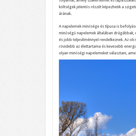
folyamat, amely szakértelmet és tapasztalatot
költségek jelentős részét képezhetik a szig
árának.
A napelemek minősége és típusa is befolyás
minőségű napelemek általában drágábbak, 
és jobb teljesítménnyel rendelkeznek. Az o
rövidebb az élettartama és kevesebb energiá
olyan minőségi napelemeket választani, ame