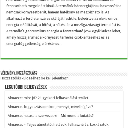
fenntartható megoldást kínál. A termálvíz hőenergiájának hasznosítása
nemcsak környezetbarát, hanem hatékony és megbízható is. Az
alkalmazási területei széles skáláját fedik le, beleértve az elektromos
energia előállítását, a fűtést, a hűtést és a mezőgazdasági termelést is.
A termálvíz geotermikus energia a fenntartható jövő egyik kulcsa lehet,
amely hozzájárulhat a környezeti terhelés csökkentéséhez és az
energiafüggetlenség eléréséhez.
Vélemény, hozzászólás?
Hozzászólás küldéséhez
be kell jelentkezni
.
Legutóbbi bejegyzések
Almaecet mire jó? 21 gyakori felhasználási terület
Almaecet fogyasztása: mikor, mennyit, mivel hígítva?
Almaecet hatása a szervezetre – Mit mond a kutatás?
Almaecet – Teljes útmutató: hatások, felhasználás, kockázatok,