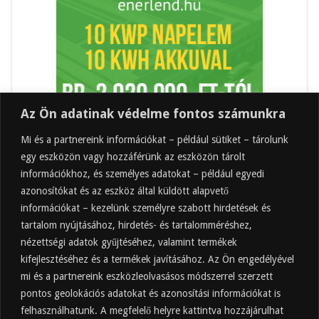
Az Ön adatinak védelme fontos számunkra
Mi és a partnereink információkat – például sütiket – tárolunk
egy eszközön vagy hozzáférünk az eszközön tárolt
információkhoz, és személyes adatokat – például egyedi
azonosítókat és az eszköz által küldött alapvető
információkat – kezelünk személyre szabott hirdetések és
tartalom nyújtásához, hirdetés- és tartalomméréshez,
Friss
Felkapott
Hozzászólások
Címkék
nézettségi adatok gyűjtéséhez, valamint termékek
kifejlesztéséhez és a termékek javításához. Az Ön engedélyével
Almaecet mire jó? 21 gyakori felhasználási
terület
mi és a partnereink eszközleolvasásos módszerrel szerzett
pontos geolokációs adatokat és azonosítási információkat is
2025.10.31.
felhasználhatunk. A megfelelő helyre kattintva hozzájárulhat
Almaecet fogyasztása: mikor, mennyit, mivel