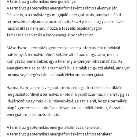
A termálvíz geotermikus energia előnyei:
A termálvíz geotermikus energiaforrásként számos előnnyel jár.
Először is, a termálvíz egy megújuló energiaforrás, amelyet a Föld
természetes folyamatai biztosítanak. Ez azt jelenti, hogy a termálvíz
hasznosítása nem járul hozzá a fosszilis tüzelőanyagok
felhasználásához és a károsanyag-kibocsátáshoz.
Másodszor, a termálvíz geotermikus energiaforrásként rendkívül
hatékony. A termálvíz hőmérséklete általában magasabb, mint a
környezeti hőmérséklet, így a hőenergia könnyen kihasználható. Az
energiatermelés során a termálvíz hője általában gőzzé alakul, amelyet
turbina segítségével átalakítanak elektromos energiává.
Harmadszor, a termálvíz geotermikus energiaforrásként rendkívül
megbízható. Mivel a termálvíz a Föld mélyéből származik, nem függ az
időjárástól vagy más külső tényezőktől. Ez azt jelenti, hogy a termálvíz
alapú geotermikus erőművek folyamatosan működhetnek, és stabil
energiatermelést biztosítanak.
A termálvíz geotermikus energia alkalmazási területei:
A termálvíz geotermikus energiaforrásként számos területen