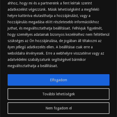
hígítva?
ahhoz, hogy mi és a partnereink a fent leírtak szerint
adatkezelést végezzünk. Másik lehetőségként a megfelelő
2025.10.30.
helyre kattintva elutasíthatja a hozzájárulást, vagy a
Almaecet hatása a szervezetre –
Mit mond a kutatás?
hozzájárulás megadása előtt részletesebb információkhoz
2025.10.15.
juthat, és megváltoztathatja beállításait. Felhívjuk figyelmét,
hogy személyes adatainak bizonyos kezeléséhez nem feltétlenül
Almaecet – Teljes útmutató:
szükséges az Ön hozzájárulása, de jogában áll tiltakozni az
hatások, felhasználás, kockázatok,
ilyen jellegű adatkezelés ellen. A beállításai csak erre a
beszerzés
weboldalra érvényesek. Erre a webhelyre visszatérve vagy az
2025.10.14.
adatvédelmi szabályzatunk segítségével bármikor
Ipari napelem cégeknek – esettanulmányok és
ajánlatkérés
megváltoztathatja a beállításait.
2025.09.11.
Elfogadom
További lehetőségek
hajnalkor.hu
Nem fogadom el
© Copyright 2025, Minden jog fenntartva.