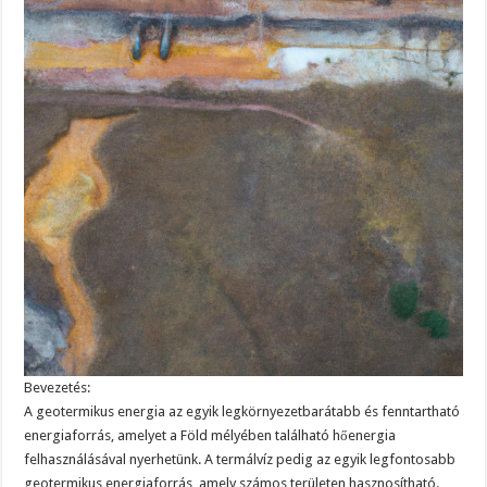
Bevezetés:
A geotermikus energia az egyik legkörnyezetbarátabb és fenntartható
energiaforrás, amelyet a Föld mélyében található hőenergia
felhasználásával nyerhetünk. A termálvíz pedig az egyik legfontosabb
geotermikus energiaforrás, amely számos területen hasznosítható.