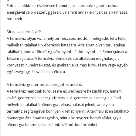
Ebben a cikkben részletesen bemutatjuk a termálvíz geotermikus
energiával való összefüggéseit, valamint annak előnyeit és alkalmazási
területeit.
Mi is az a termálvíz?
A termálvíz olyan víz, amely természetes módon melegedik fel a Föld
mélyében található hőforrások hatására. Általában olyan területeken
található, ahol a földkéreg vékonyabb, és könnyebb a hőenergiának a
felszínre jutása. A termálvíz hőmérséklete általában meghaladja a
környezeti hőmérsékletet, és gyakran alkalmas fürdőzésre vagy egyéb
egészségügyi és wellness célokra.
A termálvíz geotermikus energiaforrásként:
A termálvíz nemcsak fürdőzésre és wellnessre használható, hanem
kiváló geotermikus energiaforrás is. A geotermikus energia a Föld
mélyében található hőenergia felhasználását jelenti, amelyet a
termálvíz segítségével könnyen ki lehet nyerni. A termálvízben található
hőenergia általában nagyobb, mint a környezeti hőmérséklet, így a
hőenergia hasznosítása különböző módon történhet.