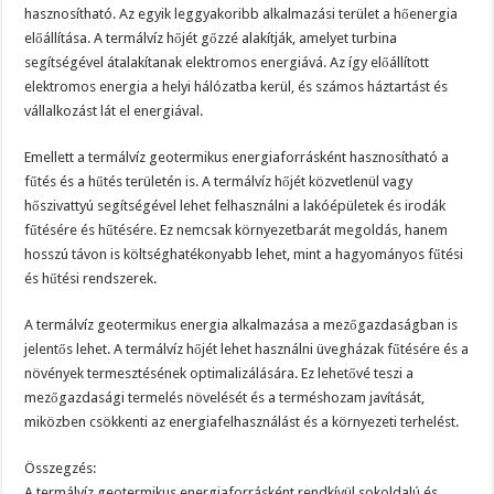
hasznosítható. Az egyik leggyakoribb alkalmazási terület a hőenergia
előállítása. A termálvíz hőjét gőzzé alakítják, amelyet turbina
segítségével átalakítanak elektromos energiává. Az így előállított
elektromos energia a helyi hálózatba kerül, és számos háztartást és
vállalkozást lát el energiával.
Emellett a termálvíz geotermikus energiaforrásként hasznosítható a
fűtés és a hűtés területén is. A termálvíz hőjét közvetlenül vagy
hőszivattyú segítségével lehet felhasználni a lakóépületek és irodák
fűtésére és hűtésére. Ez nemcsak környezetbarát megoldás, hanem
hosszú távon is költséghatékonyabb lehet, mint a hagyományos fűtési
és hűtési rendszerek.
A termálvíz geotermikus energia alkalmazása a mezőgazdaságban is
jelentős lehet. A termálvíz hőjét lehet használni üvegházak fűtésére és a
növények termesztésének optimalizálására. Ez lehetővé teszi a
mezőgazdasági termelés növelését és a terméshozam javítását,
miközben csökkenti az energiafelhasználást és a környezeti terhelést.
Összegzés:
A termálvíz geotermikus energiaforrásként rendkívül sokoldalú és