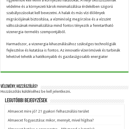
figyelembe kell venni a környezeti hatásokat. A helyi ökoszisztémák
védelme és a környezeti károk minimalizálása érdekében szigorú
szabályozásokat kell bevezetni. A halak és más vízi élőlények
migrációjának biztosítása, a vízminőség megőrzése és a vízszint
változásának minimalizálása mind fontos tényezők a fenntartható
vizenergia-termelés szempontjából.
Harmadszor, a vizenergia kihasználásához szükséges technológiák
fejlesztése és kutatása is fontos. Az innovatív vízerőművek és turbinák
lehetővé tehetik a hatékonyabb és gazdaságosabb energiater
Vélemény, hozzászólás?
Hozzászólás küldéséhez
be kell jelentkezni
.
Legutóbbi bejegyzések
Almaecet mire jó? 21 gyakori felhasználási terület
Almaecet fogyasztása: mikor, mennyit, mivel hígítva?