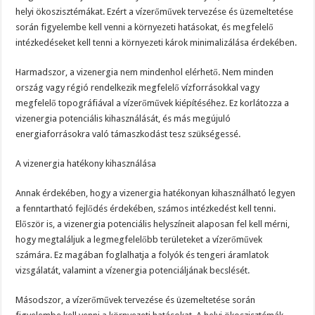
helyi ökoszisztémákat. Ezért a vízerőművek tervezése és üzemeltetése
során figyelembe kell venni a környezeti hatásokat, és megfelelő
intézkedéseket kell tenni a környezeti károk minimalizálása érdekében.
Harmadszor, a vizenergia nem mindenhol elérhető. Nem minden
ország vagy régió rendelkezik megfelelő vízforrásokkal vagy
megfelelő topográfiával a vízerőművek kiépítéséhez. Ez korlátozza a
vizenergia potenciális kihasználását, és más megújuló
energiaforrásokra való támaszkodást tesz szükségessé.
A vizenergia hatékony kihasználása
Annak érdekében, hogy a vizenergia hatékonyan kihasználható legyen
a fenntartható fejlődés érdekében, számos intézkedést kell tenni.
Először is, a vizenergia potenciális helyszíneit alaposan fel kell mérni,
hogy megtaláljuk a legmegfelelőbb területeket a vízerőművek
számára. Ez magában foglalhatja a folyók és tengeri áramlatok
vizsgálatát, valamint a vízenergia potenciáljának becslését.
Másodszor, a vízerőművek tervezése és üzemeltetése során