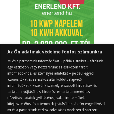
Az Ön adatinak védelme fontos számunkra
Mi és a partnereink információkat – például sütiket – tárolunk
egy eszközön vagy hozzáférünk az eszközön tárolt
információkhoz, és személyes adatokat – például egyedi
azonosítókat és az eszköz által küldött alapvető
információkat – kezelünk személyre szabott hirdetések és
tartalom nyújtásához, hirdetés- és tartalomméréshez,
Friss
Felkapott
Hozzászólások
Címkék
nézettségi adatok gyűjtéséhez, valamint termékek
kifejlesztéséhez és a termékek javításához. Az Ön engedélyével
Almaecet mire jó? 21 gyakori felhasználási
terület
mi és a partnereink eszközleolvasásos módszerrel szerzett