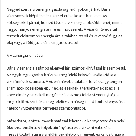
Negyedszer, a vizenergia gazdasági előnyökkel járhat. Bár a
vízerőművek kiépítése és üzemeltetése kezdetben jelentős
költségekkel járhat, hosszú távon a vizenergia olcsóbb lehet, mint a
hagyományos energiatermelési módszerek. A vízerőművek által
termelt elektromos energia ára általában stabil és kevésbé függ az
olaj vagy a földgáz árának ingadozásától.
A vizenergia kihívásai
Bár a vizenergia számos előnnyel jár, számos kihívással is szembesül.
Az egyik legnagyobb kihívás a megfelelő helyszín kiválasztása a
vízerőművek számára. A vízerőművek általában folyók vagy tengeri
áramlatok közelében épülnek, és ezeknek a területeknek speciális
követelményeknek kell megfelelniük. A megfelelő vízmennyiség, a
megfelelő vízszint és a megfelelő vízminőség mind fontos tényezők a
hatékony vizenergia-termelés szempontjából.
Másodszor, a vízerőművek hatással lehetnek a környezetre és a helyi
ökoszisztémákra. A folyók átirányítása és a vízszint változása
megváltoztathatja a vízi élőlények életkörülményeit, és károsíthatja a