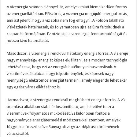
A vizenergia számos előnnyel jár, amelyek miatt kiemelkedően fontos
az energiaellátásban. Először is, a vizenergia megújuló energiaforrás,
ami azt jelenti, hogy a víz soha nem fog elfogyni. A Földön található
vízkészletek hatalmasak, és folyamatosan újra és újra feltöltődnek a
csapadék formájában. Ez biztosítja a vizenergia fenntarthatóságát és
hosszú távú használatát.
Másodszor, a vizenergia rendkívül hatékony energiaforrás. A víz ereje
nagy mennyiségű energiát képes előállítani, és a modern technológia
lehetővé teszi, hogy ezt az energiát hatékonyan hasznosítsuk. A
vízerőművek általában nagy teljesítményűek, és képesek nagy
mennyiségű elektromos energiát termelni, amely elegendő lehet akár
egy egész város ellátásához is.
Harmadszor, a vizenergia rendkívül megbízható energiaforrás. A víz
áramlása általában stabil és kiszámítható, ami lehetővé teszi a
vízerőművek folyamatos működését. Ez különösen fontos a
hagyományos energiatermelési módszerekkel szemben, amelyek
függnek a fosszilis tüzelőanyagok vagy az időjárási körülmények
változásától.