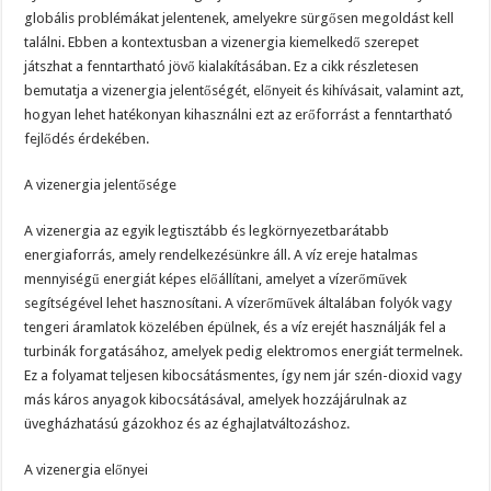
globális problémákat jelentenek, amelyekre sürgősen megoldást kell
találni. Ebben a kontextusban a vizenergia kiemelkedő szerepet
játszhat a fenntartható jövő kialakításában. Ez a cikk részletesen
bemutatja a vizenergia jelentőségét, előnyeit és kihívásait, valamint azt,
hogyan lehet hatékonyan kihasználni ezt az erőforrást a fenntartható
fejlődés érdekében.
A vizenergia jelentősége
A vizenergia az egyik legtisztább és legkörnyezetbarátabb
energiaforrás, amely rendelkezésünkre áll. A víz ereje hatalmas
mennyiségű energiát képes előállítani, amelyet a vízerőművek
segítségével lehet hasznosítani. A vízerőművek általában folyók vagy
tengeri áramlatok közelében épülnek, és a víz erejét használják fel a
turbinák forgatásához, amelyek pedig elektromos energiát termelnek.
Ez a folyamat teljesen kibocsátásmentes, így nem jár szén-dioxid vagy
más káros anyagok kibocsátásával, amelyek hozzájárulnak az
üvegházhatású gázokhoz és az éghajlatváltozáshoz.
A vizenergia előnyei