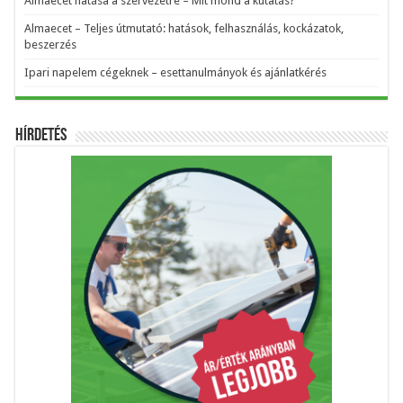
Almaecet hatása a szervezetre – Mit mond a kutatás?
Almaecet – Teljes útmutató: hatások, felhasználás, kockázatok,
beszerzés
Ipari napelem cégeknek – esettanulmányok és ajánlatkérés
Hírdetés