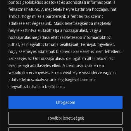
pontos geolokációs adatokat és azonosítási információkat is
2025.10.31.
felhasználhatunk. A megfelelő helyre kattintva hozzájárulhat
Almaecet fogyasztása: mikor, mennyit, mivel
hígítva?
ahhoz, hogy mi és a partnereink a fent leírtak szerint
adatkezelést végezzünk. Másik lehetőségként a megfelelő
2025.10.30.
helyre kattintva elutasíthatja a hozzájárulást, vagy a
Almaecet hatása a szervezetre –
Mit mond a kutatás?
hozzájárulás megadása előtt részletesebb információkhoz
2025.10.15.
juthat, és megváltoztathatja beállításait. Felhívjuk figyelmét,
hogy személyes adatainak bizonyos kezeléséhez nem feltétlenül
Almaecet – Teljes útmutató:
szükséges az Ön hozzájárulása, de jogában áll tiltakozni az
hatások, felhasználás, kockázatok,
ilyen jellegű adatkezelés ellen. A beállításai csak erre a
beszerzés
weboldalra érvényesek. Erre a webhelyre visszatérve vagy az
2025.10.14.
adatvédelmi szabályzatunk segítségével bármikor
Ipari napelem cégeknek – esettanulmányok és
ajánlatkérés
megváltoztathatja a beállításait.
2025.09.11.
Elfogadom
További lehetőségek
hajnalkor.hu