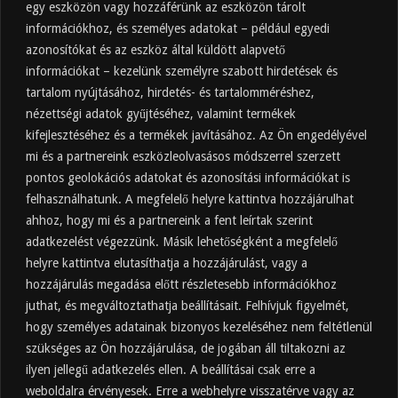
egy eszközön vagy hozzáférünk az eszközön tárolt
információkhoz, és személyes adatokat – például egyedi
azonosítókat és az eszköz által küldött alapvető
információkat – kezelünk személyre szabott hirdetések és
tartalom nyújtásához, hirdetés- és tartalomméréshez,
Friss
Felkapott
Hozzászólások
Címkék
nézettségi adatok gyűjtéséhez, valamint termékek
kifejlesztéséhez és a termékek javításához. Az Ön engedélyével
Almaecet mire jó? 21 gyakori felhasználási
terület
mi és a partnereink eszközleolvasásos módszerrel szerzett
pontos geolokációs adatokat és azonosítási információkat is
2025.10.31.
felhasználhatunk. A megfelelő helyre kattintva hozzájárulhat
Almaecet fogyasztása: mikor, mennyit, mivel
hígítva?
ahhoz, hogy mi és a partnereink a fent leírtak szerint
adatkezelést végezzünk. Másik lehetőségként a megfelelő
2025.10.30.
helyre kattintva elutasíthatja a hozzájárulást, vagy a
Almaecet hatása a szervezetre –
Mit mond a kutatás?
hozzájárulás megadása előtt részletesebb információkhoz
2025.10.15.
juthat, és megváltoztathatja beállításait. Felhívjuk figyelmét,
hogy személyes adatainak bizonyos kezeléséhez nem feltétlenül
Almaecet – Teljes útmutató:
szükséges az Ön hozzájárulása, de jogában áll tiltakozni az
hatások, felhasználás, kockázatok,
ilyen jellegű adatkezelés ellen. A beállításai csak erre a
beszerzés
weboldalra érvényesek. Erre a webhelyre visszatérve vagy az
2025.10.14.