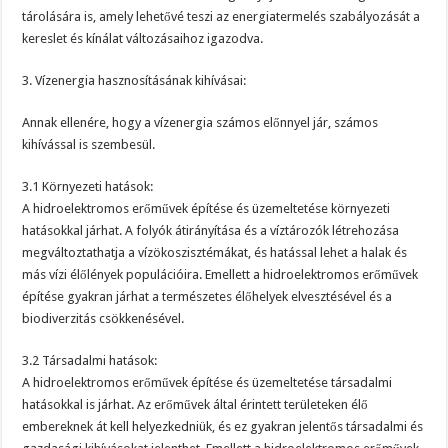
tárolására is, amely lehetővé teszi az energiatermelés szabályozását a
kereslet és kínálat változásaihoz igazodva.
3. Vízenergia hasznosításának kihívásai:
Annak ellenére, hogy a vízenergia számos előnnyel jár, számos
kihívással is szembesül.
3.1 Környezeti hatások:
A hidroelektromos erőművek építése és üzemeltetése környezeti
hatásokkal járhat. A folyók átirányítása és a víztározók létrehozása
megváltoztathatja a vízökoszisztémákat, és hatással lehet a halak és
más vízi élőlények populációira. Emellett a hidroelektromos erőművek
építése gyakran járhat a természetes élőhelyek elvesztésével és a
biodiverzitás csökkenésével.
3.2 Társadalmi hatások:
A hidroelektromos erőművek építése és üzemeltetése társadalmi
hatásokkal is járhat. Az erőművek által érintett területeken élő
embereknek át kell helyezkedniük, és ez gyakran jelentős társadalmi és