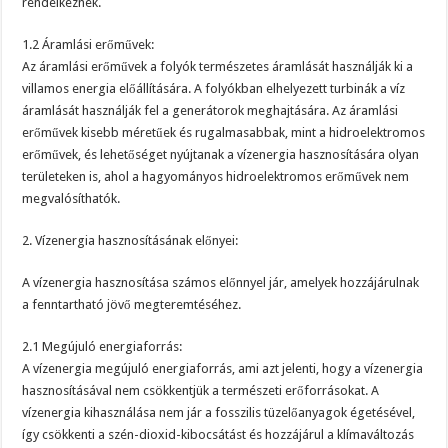
rendelkeznek.
1.2 Áramlási erőművek:
Az áramlási erőművek a folyók természetes áramlását használják ki a
villamos energia előállítására. A folyókban elhelyezett turbinák a víz
áramlását használják fel a generátorok meghajtására. Az áramlási
erőművek kisebb méretűek és rugalmasabbak, mint a hidroelektromos
erőművek, és lehetőséget nyújtanak a vízenergia hasznosítására olyan
területeken is, ahol a hagyományos hidroelektromos erőművek nem
megvalósíthatók.
2. Vízenergia hasznosításának előnyei:
A vízenergia hasznosítása számos előnnyel jár, amelyek hozzájárulnak
a fenntartható jövő megteremtéséhez.
2.1 Megújuló energiaforrás:
A vízenergia megújuló energiaforrás, ami azt jelenti, hogy a vízenergia
hasznosításával nem csökkentjük a természeti erőforrásokat. A
vízenergia kihasználása nem jár a fosszilis tüzelőanyagok égetésével,
így csökkenti a szén-dioxid-kibocsátást és hozzájárul a klímaváltozás