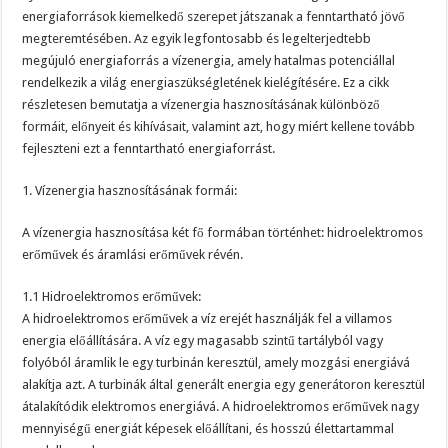
energiaforrások kiemelkedő szerepet játszanak a fenntartható jövő
megteremtésében. Az egyik legfontosabb és legelterjedtebb
megújuló energiaforrás a vízenergia, amely hatalmas potenciállal
rendelkezik a világ energiaszükségletének kielégítésére. Ez a cikk
részletesen bemutatja a vízenergia hasznosításának különböző
formáit, előnyeit és kihívásait, valamint azt, hogy miért kellene tovább
fejleszteni ezt a fenntartható energiaforrást.
1. Vízenergia hasznosításának formái:
A vízenergia hasznosítása két fő formában történhet: hidroelektromos
erőművek és áramlási erőművek révén.
1.1 Hidroelektromos erőművek:
A hidroelektromos erőművek a víz erejét használják fel a villamos
energia előállítására. A víz egy magasabb szintű tartályból vagy
folyóból áramlik le egy turbinán keresztül, amely mozgási energiává
alakítja azt. A turbinák által generált energia egy generátoron keresztül
átalakítódik elektromos energiává. A hidroelektromos erőművek nagy
mennyiségű energiát képesek előállítani, és hosszú élettartammal