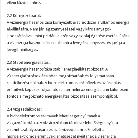
elleni küzdelemhez.
2.2 Környezetbarát:
A vízenergia hasznosítása környezetbarát módszer a villamos energia
előállítására. Nem jár légszennyezéssel vagy káros anyagok
kibocsátásával, mint például a szén vagy az olaj égetése esetén. Ezáltal
a vízenergia hasznosítása csökkenti a levegőszennyezést és javítja a
levegőminőséget.
2.3 Stabil energiaellátás:
A vízenergia hasznosítása stabil energiaellátást biztosít. A
vízenergiaforrások általában megbízhatóak és folyamatosan
rendelkezésre állnak. A hidroelektromos erőművek és az áramlási
erőművek képesek folyamatosan termelni az energiát, ami különösen
fontos a megbízható energiaellátás biztosítása szempontjából.
2.4 Vízgazdálkodás:
A hidroelektromos erőművek lehetőséget nyújtanak a
vízgazdálkodásra. A víztározókban tárolt víz lehetőséget nyújt a
vízszint szabályozására és az árvízvédelemre. Emellett a
hidroelektromos erőművek lehetőséget nyújtanak a vízenergia