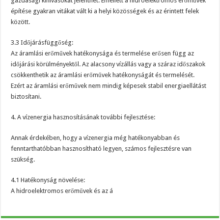
gazdasági kihívásokat jelenthet. Emellett a hidroelektromos erőművek
építése gyakran vitákat vált ki a helyi közösségek és az érintett felek
között.
3.3 Időjárásfüggőség:
Az áramlási erőművek hatékonysága és termelése erősen függ az
időjárási körülményektől. Az alacsony vízállás vagy a száraz időszakok
csökkenthetik az áramlási erőművek hatékonyságát és termelését.
Ezért az áramlási erőművek nem mindig képesek stabil energiaellátást
biztosítani.
4. A vízenergia hasznosításának további fejlesztése:
Annak érdekében, hogy a vízenergia még hatékonyabban és
fenntarthatóbban hasznosítható legyen, számos fejlesztésre van
szükség.
4.1 Hatékonyság növelése:
A hidroelektromos erőművek és az á