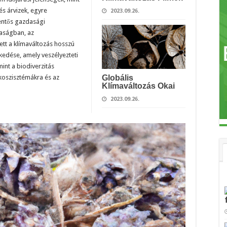
s árvizek, egyre
2023.09.26.
lentős gazdasági
aságban, az
ett a klímaváltozás hosszú
lkedése, amely veszélyezteti
mint a biodiverzitás
koszisztémákra és az
Globális
Klímaváltozás Okai
2023.09.26.