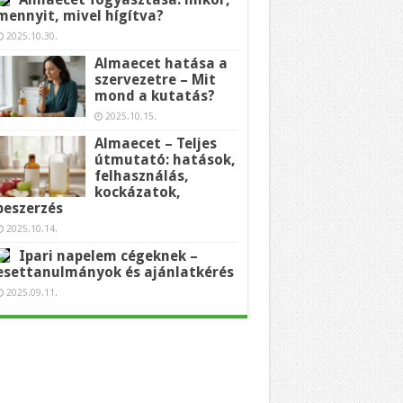
mennyit, mivel hígítva?
2025.10.30.
Almaecet hatása a
szervezetre – Mit
mond a kutatás?
2025.10.15.
Almaecet – Teljes
útmutató: hatások,
felhasználás,
kockázatok,
beszerzés
2025.10.14.
Ipari napelem cégeknek –
esettanulmányok és ajánlatkérés
2025.09.11.