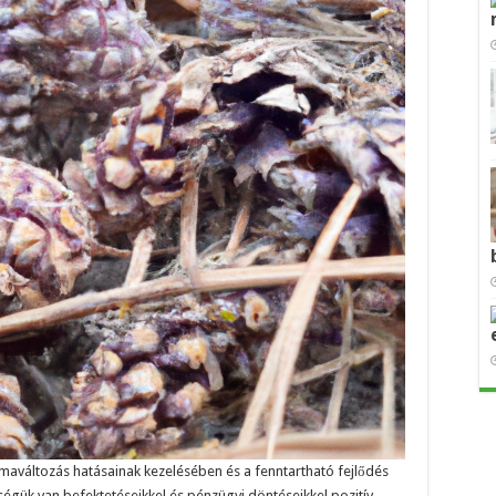
límaváltozás hatásainak kezelésében és a fenntartható fejlődés
gük van befektetéseikkel és pénzügyi döntéseikkel pozitív