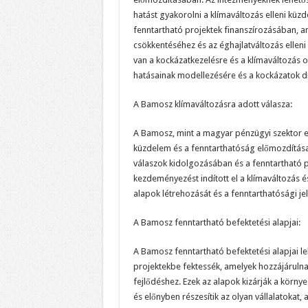
hatást gyakorolni a klímaváltozás elleni kü
fenntartható projektek finanszírozásában, 
csökkentéséhez és az éghajlatváltozás ellen
van a kockázatkezelésre és a klímaváltozás 
hatásainak modellezésére és a kockázatok di
A Bamosz klímaváltozásra adott válasza:
A Bamosz, mint a magyar pénzügyi szektor egy
küzdelem és a fenntarthatóság előmozdítása i
válaszok kidolgozásában és a fenntarthat
kezdeményezést indított el a klímaváltozás é
alapok létrehozását és a fenntarthatósági j
A Bamosz fenntartható befektetési alapjai:
A Bamosz fenntartható befektetési alapjai l
projektekbe fektessék, amelyek hozzájárulna
fejlődéshez. Ezek az alapok kizárják a körn
és előnyben részesítik az olyan vállalatokat,