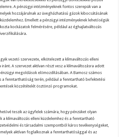
zdelemre. A pénzügyi intézményeknek fontos szerepük van a
amelyek hozzájárulnak az üvegházhatású gázok kibocsátásának
i küzdelemhez. Emellett a pénzügyi intézményeknek lehetőségük
okozta kockázatok felmérésére, például az éghajlatváltozás
verzifikálására.
ik vezető szervezete, elkötelezett a klímaváltozás elleni
ránt. A szervezet aktívan részt vesz a klímaváltozásra adott
ó pénzügyi megoldások előmozdításában. A Bamosz számos
s a fenntarthatóság terén, például a fenntartható befektetési
elentések közzétételét ösztönző programokat.
ehetővé teszik az ügyfelek számára, hogy pénzüket olyan
k a klímaváltozás elleni küzdelemhez és a fenntartható
yezetvédelmi és társadalmi szempontból káros tevékenységeket,
 amelyek aktívan foglalkoznak a fenntarthatósággal és az