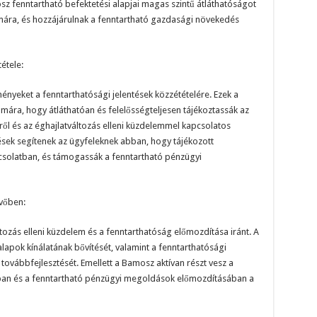
sz fenntartható befektetési alapjai magas szintű átláthatóságot
ámára, és hozzájárulnak a fenntartható gazdasági növekedés
étele:
ényeket a fenntarthatósági jelentések közzétételére. Ezek a
ámára, hogy átláthatóan és felelősségteljesen tájékoztassák az
ről és az éghajlatváltozás elleni küzdelemmel kapcsolatos
tések segítenek az ügyfeleknek abban, hogy tájékozott
csolatban, és támogassák a fenntartható pénzügyi
vőben:
tozás elleni küzdelem és a fenntarthatóság előmozdítása iránt. A
alapok kínálatának bővítését, valamint a fenntarthatósági
ovábbfejlesztését. Emellett a Bamosz aktívan részt vesz a
ában és a fenntartható pénzügyi megoldások előmozdításában a