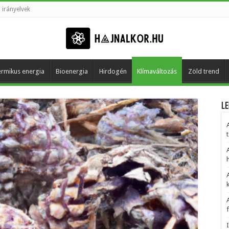
 irányelvek
rmikus energia
Bioenergia
Hirdogén
Klímaváltozás
Zöld trend
Le
t
h