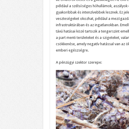
például a szélsőséges hőhullámok, aszályok é
gyakoribbak és intenzívebbek lesznek. Ez je
veszteségeket okozhat, például a mezőgazd
infrastruktúrában és az ingatlanokban. Emell
távú hatásai közé tartozik a tengerszint eme
a part menti területeket és a szigeteket, vala
csökkenése, amely negatív hatással van az ö
emberi egészségre.
A pénzügyi szektor szerepe: