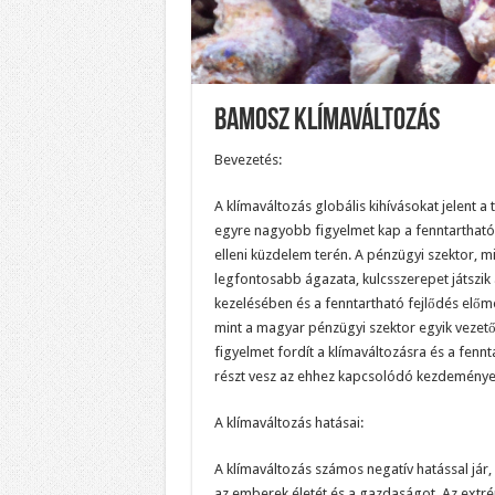
Bamosz Klímaváltozás
Bevezetés:
A klímaváltozás globális kihívásokat jelent 
egyre nagyobb figyelmet kap a fenntartható
elleni küzdelem terén. A pénzügyi szektor, m
legfontosabb ágazata, kulcsszerepet játszik 
kezelésében és a fenntartható fejlődés elő
mint a magyar pénzügyi szektor egyik vezető
figyelmet fordít a klímaváltozásra és a fennt
részt vesz az ehhez kapcsolódó kezdemény
A klímaváltozás hatásai:
A klímaváltozás számos negatív hatással jár, 
az emberek életét és a gazdaságot. Az extré