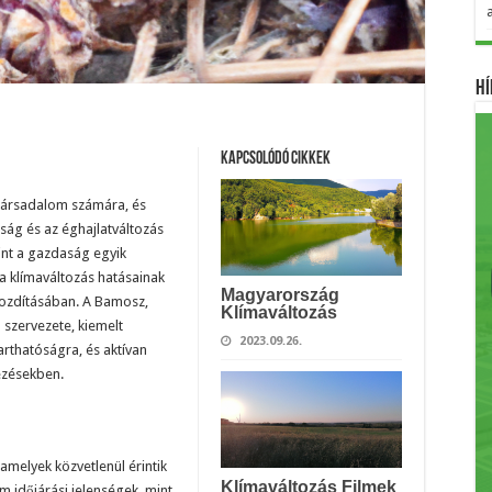
Hí
Kapcsolódó cikkek
a társadalom számára, és
ság és az éghajlatváltozás
int a gazdaság egyik
a klímaváltozás hatásainak
Magyarország
mozdításában. A Bamosz,
Klímaváltozás
 szervezete, kiemelt
2023.09.26.
arthatóságra, és aktívan
ezésekben.
amelyek közvetlenül érintik
Klímaváltozás Filmek
m időjárási jelenségek, mint