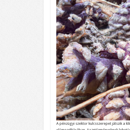
A pénzügyi szektor kulcsszerepet játszik a k
előmozdításában. Az intézményeknek lehetősé