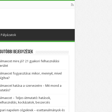
Pályázatok
gutóbbi bejegyzések
Almaecet mire jó? 21 gyakori felhasználási
erület
Almaecet fogyasztása: mikor, mennyit, mivel
ígítva?
Almaecet hatása a szervezetre – Mit mond a
kutatás?
Almaecet – Teljes útmutató: hatások,
felhasználás, kockázatok, beszerzés
Ipari napelem cégeknek – esettanulmányok és