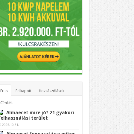
Friss
Felkapott
Hozzászólások
Címkék
Almaecet mire jó? 21 gyakori
felhasználási terület
2025.10.31.
Almaecet fogyasztása: mikor,