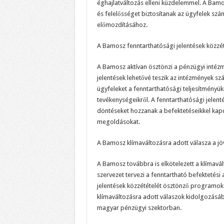
éghajlatváltozás elleni küzdelemmel. A Bamo
és felelősséget biztosítanak az ügyfelek sz
előmozdításához.
A Bamosz fenntarthatósági jelentések közzét
A Bamosz aktívan ösztönzi a pénzügyi intézm
jelentések lehetővé teszik az intézmények sz
ügyfeleket a fenntarthatósági teljesítményük
tevékenységeikről. A fenntarthatósági jelen
döntéseket hozzanak a befektetéseikkel kap
megoldásokat.
A Bamosz klímaváltozásra adott válasza a jö
A Bamosz továbbra is elkötelezett a klímavál
szervezet tervezi a fenntartható befektetési 
jelentések közzétételét ösztönző programok t
klímaváltozásra adott válaszok kidolgozás
magyar pénzügyi szektorban.