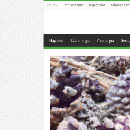
Rólunk
Impresszum
Kapcsolat
Adatvédelmi
Napelem
Szélenergia
Vízenergia
Geote