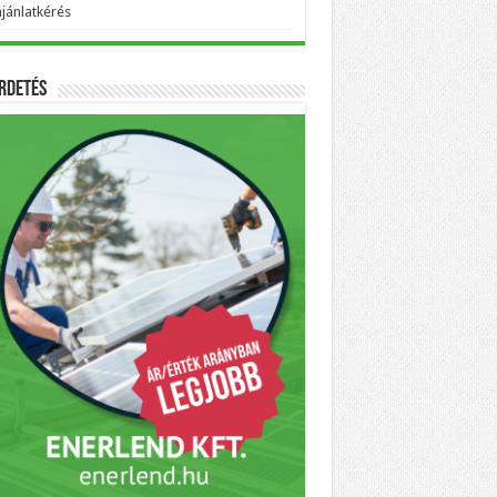
ajánlatkérés
rdetés