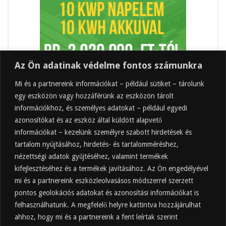
Az Ön adatinak védelme fontos számunkra
Mi és a partnereink információkat – például sütiket – tárolunk
egy eszközön vagy hozzáférünk az eszközön tárolt
információkhoz, és személyes adatokat – például egyedi
azonosítókat és az eszköz által küldött alapvető
információkat – kezelünk személyre szabott hirdetések és
tartalom nyújtásához, hirdetés- és tartalomméréshez,
Friss
Felkapott
Hozzászólások
Címkék
nézettségi adatok gyűjtéséhez, valamint termékek
kifejlesztéséhez és a termékek javításához. Az Ön engedélyével
Almaecet mire jó? 21 gyakori felhasználási
terület
mi és a partnereink eszközleolvasásos módszerrel szerzett
pontos geolokációs adatokat és azonosítási információkat is
2025.10.31.
felhasználhatunk. A megfelelő helyre kattintva hozzájárulhat
Almaecet fogyasztása: mikor, mennyit, mivel
hígítva?
ahhoz, hogy mi és a partnereink a fent leírtak szerint