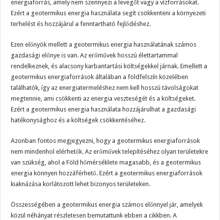
energiaforrás, amely nem szennyezi a levegőt vagy a vízforrásokat.
Ezért a geotermikus energia használata segít csökkenteni a környezeti
terhelést és hozzájárul a fenntartható fejlődéshez.
Ezen előnyök mellett a geotermikus energia használatának számos
gazdasági előnye is van. Az erőművek hosszú élettartammal
rendelkeznek, és alacsony karbantartási költségekkel járnak. Emellett a
geotermikus energiaforrások általában a földfelszín közelében
találhatók, így az energiatermeléshez nem kell hosszú távolságokat
megtennie, ami csökkenti az energia veszteségét és a költségeket.
Ezért a geotermikus energia használata hozzájárulhat a gazdasági
hatékonysághoz és a költségek csökkentéséhez.
Azonban fontos megjegyezni, hogy a geotermikus energiaforrások
nem mindenhol elérhetők. Az erőművek telepítéséhez olyan területekre
van szükség, ahol a Föld hőmérséklete magasabb, és a geotermikus
energia könnyen hozzáférhető. Ezért a geotermikus energiaforrások
kiaknázása korlátozott lehet bizonyos területeken.
Összességében a geotermikus energia számos előnnyel jár, amelyek
közül néhányat részletesen bemutattunk ebben a cikkben. A