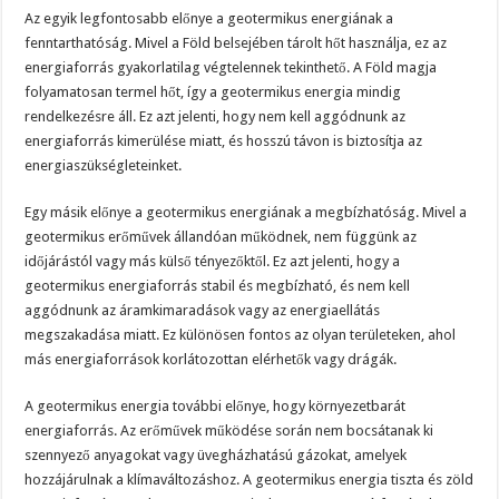
Az egyik legfontosabb előnye a geotermikus energiának a
fenntarthatóság. Mivel a Föld belsejében tárolt hőt használja, ez az
energiaforrás gyakorlatilag végtelennek tekinthető. A Föld magja
folyamatosan termel hőt, így a geotermikus energia mindig
rendelkezésre áll. Ez azt jelenti, hogy nem kell aggódnunk az
energiaforrás kimerülése miatt, és hosszú távon is biztosítja az
energiaszükségleteinket.
Egy másik előnye a geotermikus energiának a megbízhatóság. Mivel a
geotermikus erőművek állandóan működnek, nem függünk az
időjárástól vagy más külső tényezőktől. Ez azt jelenti, hogy a
geotermikus energiaforrás stabil és megbízható, és nem kell
aggódnunk az áramkimaradások vagy az energiaellátás
megszakadása miatt. Ez különösen fontos az olyan területeken, ahol
más energiaforrások korlátozottan elérhetők vagy drágák.
A geotermikus energia további előnye, hogy környezetbarát
energiaforrás. Az erőművek működése során nem bocsátanak ki
szennyező anyagokat vagy üvegházhatású gázokat, amelyek
hozzájárulnak a klímaváltozáshoz. A geotermikus energia tiszta és zöld