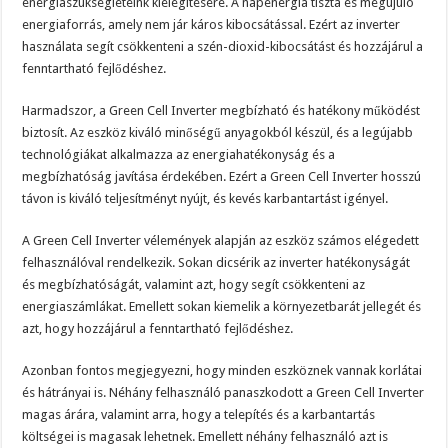
energiaszükségleteink kielégítésére. A napenergia tiszta és megújuló
energiaforrás, amely nem jár káros kibocsátással. Ezért az inverter
használata segít csökkenteni a szén-dioxid-kibocsátást és hozzájárul a
fenntartható fejlődéshez.
Harmadszor, a Green Cell Inverter megbízható és hatékony működést
biztosít. Az eszköz kiváló minőségű anyagokból készül, és a legújabb
technológiákat alkalmazza az energiahatékonyság és a
megbízhatóság javítása érdekében. Ezért a Green Cell Inverter hosszú
távon is kiváló teljesítményt nyújt, és kevés karbantartást igényel.
A Green Cell Inverter vélemények alapján az eszköz számos elégedett
felhasználóval rendelkezik. Sokan dicsérik az inverter hatékonyságát
és megbízhatóságát, valamint azt, hogy segít csökkenteni az
energiaszámlákat. Emellett sokan kiemelik a környezetbarát jellegét és
azt, hogy hozzájárul a fenntartható fejlődéshez.
Azonban fontos megjegyezni, hogy minden eszköznek vannak korlátai
és hátrányai is. Néhány felhasználó panaszkodott a Green Cell Inverter
magas árára, valamint arra, hogy a telepítés és a karbantartás
költségei is magasak lehetnek. Emellett néhány felhasználó azt is