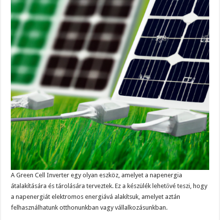
A Green Cell Inverter egy olyan eszköz, amelyet a napenergia
átalakítására és tárolására terveztek. Ez a készülék lehetővé teszi, hogy
a napenergiát elektromos energiává alakítsuk, amelyet aztán
felhasználhatunk otthonunkban vagy vállalkozásunkban.