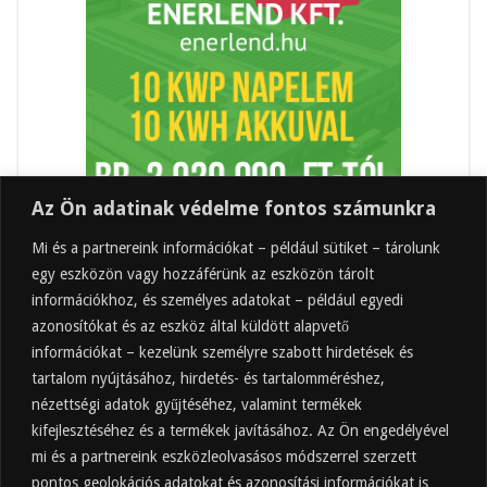
Az Ön adatinak védelme fontos számunkra
Mi és a partnereink információkat – például sütiket – tárolunk
egy eszközön vagy hozzáférünk az eszközön tárolt
információkhoz, és személyes adatokat – például egyedi
azonosítókat és az eszköz által küldött alapvető
információkat – kezelünk személyre szabott hirdetések és
tartalom nyújtásához, hirdetés- és tartalomméréshez,
Friss
Felkapott
Hozzászólások
Címkék
nézettségi adatok gyűjtéséhez, valamint termékek
kifejlesztéséhez és a termékek javításához. Az Ön engedélyével
Almaecet mire jó? 21 gyakori felhasználási
terület
mi és a partnereink eszközleolvasásos módszerrel szerzett
pontos geolokációs adatokat és azonosítási információkat is
2025.10.31.