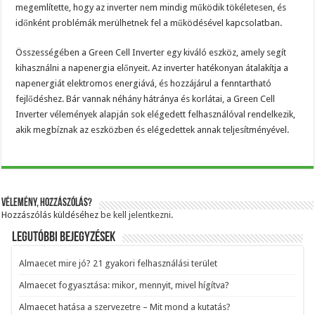
megemlítette, hogy az inverter nem mindig működik tökéletesen, és
időnként problémák merülhetnek fel a működésével kapcsolatban.
Összességében a Green Cell Inverter egy kiváló eszköz, amely segít
kihasználni a napenergia előnyeit. Az inverter hatékonyan átalakítja a
napenergiát elektromos energiává, és hozzájárul a fenntartható
fejlődéshez. Bár vannak néhány hátránya és korlátai, a Green Cell
Inverter vélemények alapján sok elégedett felhasználóval rendelkezik,
akik megbíznak az eszközben és elégedettek annak teljesítményével.
Vélemény, hozzászólás?
Hozzászólás küldéséhez
be kell jelentkezni
.
Legutóbbi bejegyzések
Almaecet mire jó? 21 gyakori felhasználási terület
Almaecet fogyasztása: mikor, mennyit, mivel hígítva?
Almaecet hatása a szervezetre – Mit mond a kutatás?