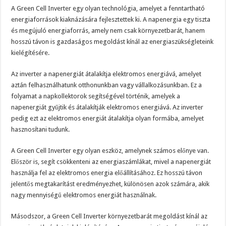
A Green Cell Inverter egy olyan technológia, amelyet a fenntartható
energiaforrások kiaknázására fejlesztettek ki. A napenergia egy tiszta
és megújuló energiaforrás, amely nem csak környezetbarát, hanem
hosszú távon is gazdaságos megoldást kínál az energiaszükségleteink
kielégítésére.
Az inverter a napenergiát átalakítja elektromos energiává, amelyet
aztán felhasználhatunk otthonunkban vagy vállalkozásunkban. Ez a
folyamat a napkollektorok segítségével történik, amelyek a
napenergiát gyűjtik és átalakítják elektromos energiává. Az inverter
pedig ezt az elektromos energiát átalakítja olyan formába, amelyet
hasznosítani tudunk.
A Green Cell Inverter egy olyan eszköz, amelynek számos előnye van.
Először is, segít csökkenteni az energiaszámlákat, mivel a napenergiát
használja fel az elektromos energia előállításához. Ez hosszú távon
jelentős megtakarítást eredményezhet, különösen azok számára, akik
nagy mennyiségű elektromos energiát használnak.
Másodszor, a Green Cell Inverter környezetbarát megoldást kínál az