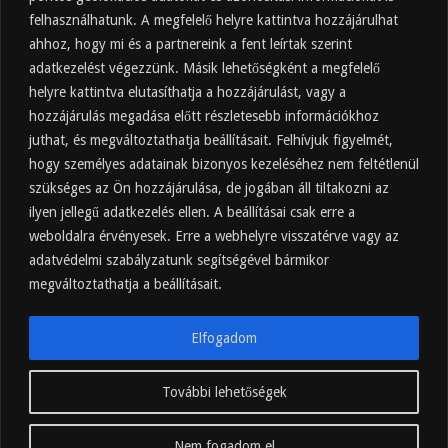
felhasználhatunk. A megfelelő helyre kattintva hozzájárulhat
Almaecet fogyasztása: mikor, mennyit, mivel
hígítva?
ahhoz, hogy mi és a partnereink a fent leírtak szerint
adatkezelést végezzünk. Másik lehetőségként a megfelelő
2025.10.30.
helyre kattintva elutasíthatja a hozzájárulást, vagy a
Almaecet hatása a szervezetre –
Mit mond a kutatás?
hozzájárulás megadása előtt részletesebb információkhoz
2025.10.15.
juthat, és megváltoztathatja beállításait. Felhívjuk figyelmét,
hogy személyes adatainak bizonyos kezeléséhez nem feltétlenül
Almaecet – Teljes útmutató:
szükséges az Ön hozzájárulása, de jogában áll tiltakozni az
hatások, felhasználás, kockázatok,
ilyen jellegű adatkezelés ellen. A beállításai csak erre a
beszerzés
weboldalra érvényesek. Erre a webhelyre visszatérve vagy az
2025.10.14.
adatvédelmi szabályzatunk segítségével bármikor
Ipari napelem cégeknek – esettanulmányok és
ajánlatkérés
megváltoztathatja a beállításait.
2025.09.11.
Elfogadom
További lehetőségek
hajnalkor.hu
Nem fogadom el