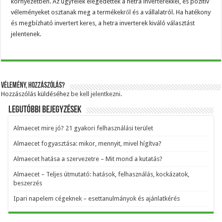
környezetben. Az ügyfelek elégedettek a hetra inverterekkel, és pozitív
véleményeket osztanak meg a termékekről és a vállalatról. Ha hatékony
és megbízható invertert keres, a hetra inverterek kiváló választást
jelentenek.
Vélemény, hozzászólás?
Hozzászólás küldéséhez
be kell jelentkezni
.
Legutóbbi bejegyzések
Almaecet mire jó? 21 gyakori felhasználási terület
Almaecet fogyasztása: mikor, mennyit, mivel hígítva?
Almaecet hatása a szervezetre – Mit mond a kutatás?
Almaecet – Teljes útmutató: hatások, felhasználás, kockázatok,
beszerzés
Ipari napelem cégeknek – esettanulmányok és ajánlatkérés