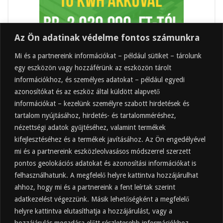
Az Ön adatinak védelme fontos számunkra
Mi és a partnereink információkat – például sütiket – tárolunk
egy eszközön vagy hozzáférünk az eszközön tárolt
információkhoz, és személyes adatokat – például egyedi
azonosítókat és az eszköz által küldött alapvető
információkat – kezelünk személyre szabott hirdetések és
tartalom nyújtásához, hirdetés- és tartalomméréshez,
Friss
Felkapott
Hozzászólások
Címkék
nézettségi adatok gyűjtéséhez, valamint termékek
kifejlesztéséhez és a termékek javításához. Az Ön engedélyével
Almaecet mire jó? 21 gyakori felhasználási
terület
mi és a partnereink eszközleolvasásos módszerrel szerzett
pontos geolokációs adatokat és azonosítási információkat is
2025.10.31.
felhasználhatunk. A megfelelő helyre kattintva hozzájárulhat
Almaecet fogyasztása: mikor, mennyit, mivel
hígítva?
ahhoz, hogy mi és a partnereink a fent leírtak szerint
adatkezelést végezzünk. Másik lehetőségként a megfelelő
2025.10.30.
helyre kattintva elutasíthatja a hozzájárulást, vagy a
Almaecet hatása a szervezetre –
Mit mond a kutatás?
hozzájárulás megadása előtt részletesebb információkhoz