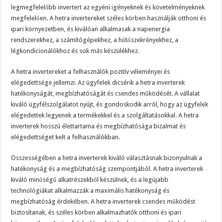
legmegfelelőbb invertert az egyéni igényeknek és követelményeknek
megfelelően. A hetra invertereket széles körben használják otthoni és
ipari környezetben, és kiválóan alkalmasak a napenergia
rendszerekhez, a számítógépekhez, a hűtőszekrényekhez, a
légkondicionálókhoz és sok más készülékhez.
A hetra invertereket a felhasználók pozitív véleményei és
elégedettsége jellemzi. Az ügyfelek dicsérik a hetra inverterek
hatékonyságát, megbízhatóságát és csendes működését. A vállalat
kiváló ügyfélszolgálatot nyújt, és gondoskodik arról, hogy az ügyfelek
elégedettek legyenek a termékekkel és a szolgáltatásokkal. A hetra
inverterek hosszú élettartama és megbízhatósága bizalmat és
elégedettséget kelt a felhasználókban.
Összességében a hetra inverterek kiváló választásnak bizonyulnak a
hatékonyság és a megbízhatóság szempontjából. A hetra inverterek
kiváló minőségű alkatrészekből készülnek, és a legújabb
technológiákat alkalmazzák a maximális hatékonyság és
megbízhatóság érdekében. A hetra inverterek csendes működést
biztosítanak, és széles körben alkalmazhatók otthoni és ipari