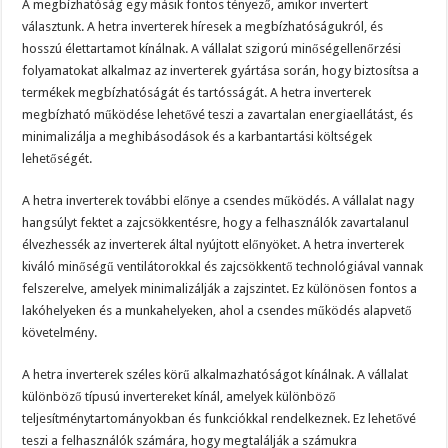
A megbízhatóság egy másik fontos tényező, amikor invertert
választunk. A hetra inverterek híresek a megbízhatóságukról, és
hosszú élettartamot kínálnak. A vállalat szigorú minőségellenőrzési
folyamatokat alkalmaz az inverterek gyártása során, hogy biztosítsa a
termékek megbízhatóságát és tartósságát. A hetra inverterek
megbízható működése lehetővé teszi a zavartalan energiaellátást, és
minimalizálja a meghibásodások és a karbantartási költségek
lehetőségét.
A hetra inverterek további előnye a csendes működés. A vállalat nagy
hangsúlyt fektet a zajcsökkentésre, hogy a felhasználók zavartalanul
élvezhessék az inverterek által nyújtott előnyöket. A hetra inverterek
kiváló minőségű ventilátorokkal és zajcsökkentő technológiával vannak
felszerelve, amelyek minimalizálják a zajszintet. Ez különösen fontos a
lakóhelyeken és a munkahelyeken, ahol a csendes működés alapvető
követelmény.
A hetra inverterek széles körű alkalmazhatóságot kínálnak. A vállalat
különböző típusú invertereket kínál, amelyek különböző
teljesítménytartományokban és funkciókkal rendelkeznek. Ez lehetővé
teszi a felhasználók számára, hogy megtalálják a számukra