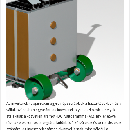
Az inverterek napjainkban egyre népszerűbbek a háztartásokban és a
vállalkozásokban egyaránt. Az inverterek olyan eszközök, amelyek
átalakítják a közvetlen áramot (DC) váltóárammá (AC), így lehetővé
téve az elektromos energiát a különböző készülékek és berendezések
számára. Az inverterek számos előnnyel járnak, mint például a