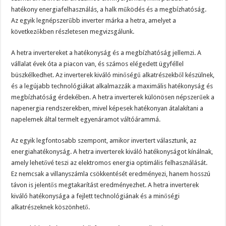
hatékony energiafelhasználás, a halk működés és a megbízhatóság.
Az egyik legnépszerűbb inverter márka a hetra, amelyet a
következőkben részletesen megvizsgálunk.
A hetra invertereket a hatékonyság és a megbízhatóság jellemzi. A
vállalat évek óta a piacon van, és számos elégedett ügyféllel
büszkélkedhet. Az inverterek kiváló minőségű alkatrészekből készülnek,
és a legújabb technológiákat alkalmazzák a maximális hatékonyság és
megbízhatóság érdekében. A hetra inverterek különösen népszerűek a
napenergia rendszerekben, mivel képesek hatékonyan átalakítani a
napelemek által termelt egyenáramot váltóárammá.
Az egyik legfontosabb szempont, amikor invertert választunk, az
energiahatékonyság. A hetra inverterek kiváló hatékonyságot kínálnak,
amely lehetővé teszi az elektromos energia optimális felhasználását.
Ez nemcsak a villanyszámla csökkentését eredményezi, hanem hosszú
távon is jelentős megtakarítást eredményezhet. A hetra inverterek
kiváló hatékonysága a fejlett technológiának és a minőségi
alkatrészeknek köszönhető.