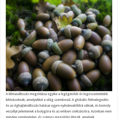
A klímaváltozás megoldása egyike a legégetőbb és legösszetettebb
kihívásoknak, amelyekkel a világ szembesül. A globális felmelegedés
és az éghajlatváltozás hatásai egyre nyilvánvalóbbá válnak, és komoly
veszélyt jelentenek a bolygóra és az emberi civilizációra. Azonban nem
minden reménytelen, és számos megoldás létezik, amelyek