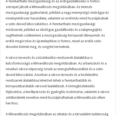
A fenntartható mezőgazdaság és az erdőgazdálkodás is fontos
szerepet játszik a klímaváltozás megoldásában. Az intenzív
mezőgazdasági gyakorlatok, például a nagy mennyiségű műtrágya és
növényvédőszer használata, valamint az erdőirtás mind hozzájárulnak
a szén-dioxid kibocsátáshoz. A fenntartható mezőgazdasági
módszerek, például az ökológiai gazdálkodás és a talajmegújítás
segíthetnek csökkenteni a mezőgazdaság környezeti lábnyomát. Az
erdők megőrzése és újratelepítése is fontos, mivel az erdők szén-
dioxidot kötnek meg, és oxigént termelnek.
A városi tervezés és a közlekedési rendszerek átalakítása is
kulcsfontosságú a klímaváltozás megoldásában. Az urbanizáció és a
növekvő városi népesség növeli az energiafelhasználást és a szén-
dioxid kibocsátást. Azonban a városi tervezés és a közlekedési
rendszerek átalakítása lehetővé teheti a fenntarthatóbb és
környezetbarátabb városok kialakítását. A tömegközlekedés
fejlesztése, a kerékpározás és gyaloglás ösztönzése, valamint a városi
zöldterületek növelése mind hozzájárulhatnak a klímaváltozás elleni
harchoz.
A klímaváltozás megoldásában az oktatás és a társadalmi tudatosság