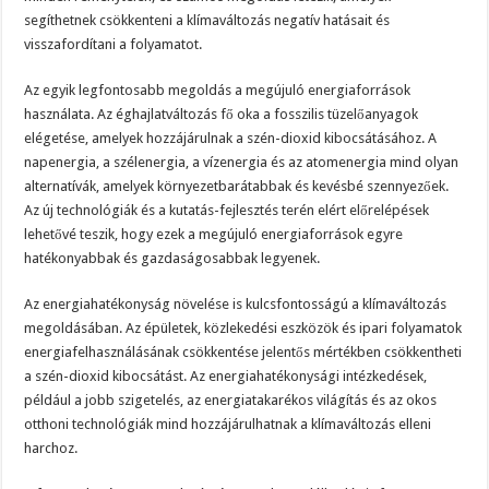
segíthetnek csökkenteni a klímaváltozás negatív hatásait és
visszafordítani a folyamatot.
Az egyik legfontosabb megoldás a megújuló energiaforrások
használata. Az éghajlatváltozás fő oka a fosszilis tüzelőanyagok
elégetése, amelyek hozzájárulnak a szén-dioxid kibocsátásához. A
napenergia, a szélenergia, a vízenergia és az atomenergia mind olyan
alternatívák, amelyek környezetbarátabbak és kevésbé szennyezőek.
Az új technológiák és a kutatás-fejlesztés terén elért előrelépések
lehetővé teszik, hogy ezek a megújuló energiaforrások egyre
hatékonyabbak és gazdaságosabbak legyenek.
Az energiahatékonyság növelése is kulcsfontosságú a klímaváltozás
megoldásában. Az épületek, közlekedési eszközök és ipari folyamatok
energiafelhasználásának csökkentése jelentős mértékben csökkentheti
a szén-dioxid kibocsátást. Az energiahatékonysági intézkedések,
például a jobb szigetelés, az energiatakarékos világítás és az okos
otthoni technológiák mind hozzájárulhatnak a klímaváltozás elleni
harchoz.