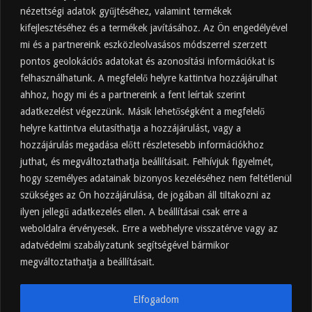
Friss
Felkapott
Hozzászólások
Címkék
nézettségi adatok gyűjtéséhez, valamint termékek
kifejlesztéséhez és a termékek javításához. Az Ön engedélyével
Almaecet mire jó? 21 gyakori felhasználási
terület
mi és a partnereink eszközleolvasásos módszerrel szerzett
pontos geolokációs adatokat és azonosítási információkat is
2025.10.31.
felhasználhatunk. A megfelelő helyre kattintva hozzájárulhat
Almaecet fogyasztása: mikor, mennyit, mivel
hígítva?
ahhoz, hogy mi és a partnereink a fent leírtak szerint
adatkezelést végezzünk. Másik lehetőségként a megfelelő
2025.10.30.
helyre kattintva elutasíthatja a hozzájárulást, vagy a
Almaecet hatása a szervezetre –
Mit mond a kutatás?
hozzájárulás megadása előtt részletesebb információkhoz
2025.10.15.
juthat, és megváltoztathatja beállításait. Felhívjuk figyelmét,
hogy személyes adatainak bizonyos kezeléséhez nem feltétlenül
Almaecet – Teljes útmutató:
szükséges az Ön hozzájárulása, de jogában áll tiltakozni az
hatások, felhasználás, kockázatok,
ilyen jellegű adatkezelés ellen. A beállításai csak erre a
beszerzés
weboldalra érvényesek. Erre a webhelyre visszatérve vagy az
2025.10.14.
adatvédelmi szabályzatunk segítségével bármikor
Ipari napelem cégeknek – esettanulmányok és
ajánlatkérés
megváltoztathatja a beállításait.
2025.09.11.
Elfogadom