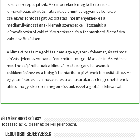
is kulcsszerepet játszik. Az embereknek meg kell érteniük a
klímaváltozás okait és hatásait, valamint az egyéni és kollektív
cselekvés fontosságát. Az oktatási intézményeknek és a
médianyilvánosságnak kiemelt szerepet kell játszaniuk a
klímaváltozásról való tájékoztatásban és a fenntartható életmódra
való ösztönzésben.
A klímaváltozás megoldása nem egy egyszerű folyamat, és számos
kihívást jelent. Azonban a fent említett megoldások és intézkedések
mind hozzájárulhatnak a klímaváltozás negatív hatásainak
csökkentéséhez és a bolygó fenntartható jövőjének biztosításához. Az
együttműködés, az innováció és a politikai akarat elengedhetetlenek
ahhoz, hogy sikeresen megbirkózzunk ezzel a globális kihívással.
Vélemény, hozzászólás?
Hozzászólás küldéséhez
be kell jelentkezni
.
Legutóbbi bejegyzések