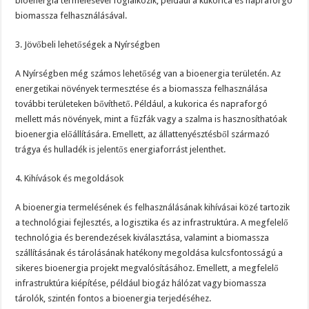
bioenergia termelésével foglalkozik, például a kukorica és napraforgó
biomassza felhasználásával.
3. Jövőbeli lehetőségek a Nyírségben
A Nyírségben még számos lehetőség van a bioenergia területén. Az
energetikai növények termesztése és a biomassza felhasználása
további területeken bővíthető. Például, a kukorica és napraforgó
mellett más növények, mint a fűzfák vagy a szalma is hasznosíthatóak
bioenergia előállítására. Emellett, az állattenyésztésből származó
trágya és hulladék is jelentős energiaforrást jelenthet.
4. Kihívások és megoldások
A bioenergia termelésének és felhasználásának kihívásai közé tartozik
a technológiai fejlesztés, a logisztika és az infrastruktúra. A megfelelő
technológia és berendezések kiválasztása, valamint a biomassza
szállításának és tárolásának hatékony megoldása kulcsfontosságú a
sikeres bioenergia projekt megvalósításához. Emellett, a megfelelő
infrastruktúra kiépítése, például biogáz hálózat vagy biomassza
tárolók, szintén fontos a bioenergia terjedéséhez.