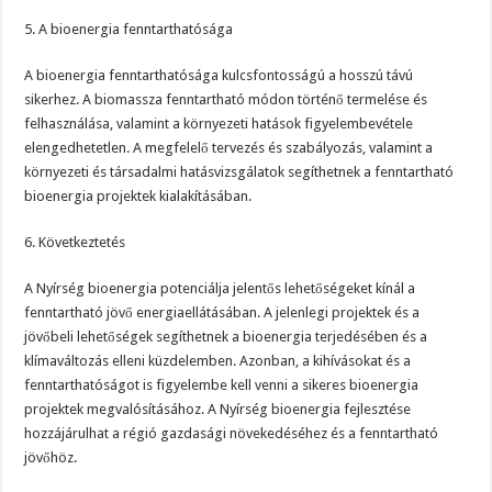
5. A bioenergia fenntarthatósága
A bioenergia fenntarthatósága kulcsfontosságú a hosszú távú
sikerhez. A biomassza fenntartható módon történő termelése és
felhasználása, valamint a környezeti hatások figyelembevétele
elengedhetetlen. A megfelelő tervezés és szabályozás, valamint a
környezeti és társadalmi hatásvizsgálatok segíthetnek a fenntartható
bioenergia projektek kialakításában.
6. Következtetés
A Nyírség bioenergia potenciálja jelentős lehetőségeket kínál a
fenntartható jövő energiaellátásában. A jelenlegi projektek és a
jövőbeli lehetőségek segíthetnek a bioenergia terjedésében és a
klímaváltozás elleni küzdelemben. Azonban, a kihívásokat és a
fenntarthatóságot is figyelembe kell venni a sikeres bioenergia
projektek megvalósításához. A Nyírség bioenergia fejlesztése
hozzájárulhat a régió gazdasági növekedéséhez és a fenntartható
jövőhöz.