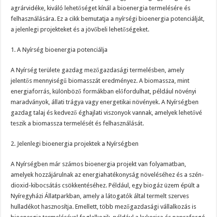
agrárvidéke, kiváló lehetőséget kínál a bioenergia termelésére és
felhasználására. Ez a cikk bemutatja a nyírségi bioenergia potenciálját,
a jelenlegi projekteket és a jövőbeli lehetőségeket.
1. A Nyírség bioenergia potenciálja
A Nyírség területe gazdag mezőgazdasági termelésben, amely
jelentős mennyiségű biomasszát eredményez. A biomassza, mint
energiaforrás, különböző formákban előfordulhat, például növényi
maradványok, állati trágya vagy energetikai növények. A Nyírségben
gazdag talaj és kedvező éghajlati viszonyok vannak, amelyek lehetővé
teszik a biomassza termelését és felhasználását.
2. Jelenlegi bioenergia projektek a Nyírségben
A Nyírségben már számos bioenergia projekt van folyamatban,
amelyek hozzájárulnak az energiahatékonyság növeléséhez és a szén-
dioxid-kibocsátás csökkentéséhez. Például, egy biogáz üzem épült a
Nyíregyházi Állatparkban, amely a látogatók által termelt szerves
hulladékot hasznosítja. Emellett, több mezőgazdasági vállalkozás is