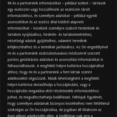
Mi és a partnereink információkat – például sütiket – tárolunk
egy eszközön vagy hozzáférünk az eszközön tárolt
információkhoz, és személyes adatokat – például egyedi
azonosítókat és az eszköz által küldött alapvető
információkat – kezelünk személyre szabott hirdetések és
tartalom nyújtásához, hirdetés- és tartalomméréshez,
Friss
Felkapott
Hozzászólások
Címkék
nézettségi adatok gyűjtéséhez, valamint termékek
kifejlesztéséhez és a termékek javításához. Az Ön engedélyével
Almaecet mire jó? 21 gyakori felhasználási
terület
mi és a partnereink eszközleolvasásos módszerrel szerzett
pontos geolokációs adatokat és azonosítási információkat is
2025.10.31.
felhasználhatunk. A megfelelő helyre kattintva hozzájárulhat
Almaecet fogyasztása: mikor, mennyit, mivel
hígítva?
ahhoz, hogy mi és a partnereink a fent leírtak szerint
adatkezelést végezzünk. Másik lehetőségként a megfelelő
2025.10.30.
helyre kattintva elutasíthatja a hozzájárulást, vagy a
Almaecet hatása a szervezetre –
Mit mond a kutatás?
hozzájárulás megadása előtt részletesebb információkhoz
2025.10.15.
juthat, és megváltoztathatja beállításait. Felhívjuk figyelmét,
hogy személyes adatainak bizonyos kezeléséhez nem feltétlenül
Almaecet – Teljes útmutató:
szükséges az Ön hozzájárulása, de jogában áll tiltakozni az
hatások, felhasználás, kockázatok,
ilyen jellegű adatkezelés ellen. A beállításai csak erre a
beszerzés