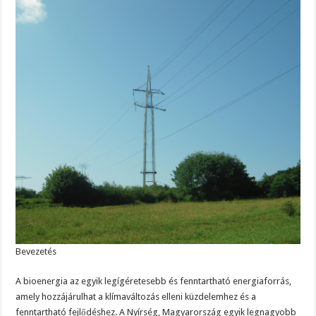
Bevezetés
A bioenergia az egyik legígéretesebb és fenntartható energiaforrás,
amely hozzájárulhat a klímaváltozás elleni küzdelemhez és a
fenntartható fejlődéshez. A Nyírség, Magyarország egyik legnagyobb