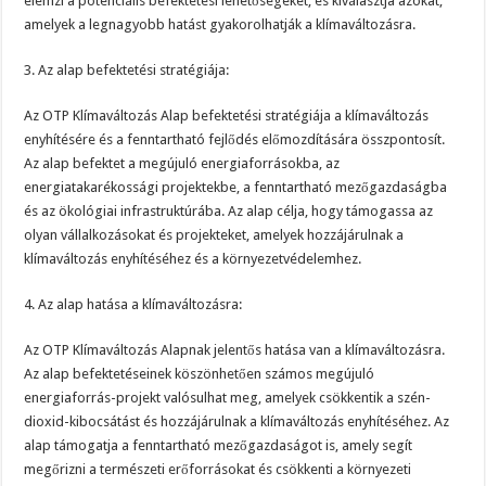
elemzi a potenciális befektetési lehetőségeket, és kiválasztja azokat,
amelyek a legnagyobb hatást gyakorolhatják a klímaváltozásra.
3. Az alap befektetési stratégiája:
Az OTP Klímaváltozás Alap befektetési stratégiája a klímaváltozás
enyhítésére és a fenntartható fejlődés előmozdítására összpontosít.
Az alap befektet a megújuló energiaforrásokba, az
energiatakarékossági projektekbe, a fenntartható mezőgazdaságba
és az ökológiai infrastruktúrába. Az alap célja, hogy támogassa az
olyan vállalkozásokat és projekteket, amelyek hozzájárulnak a
klímaváltozás enyhítéséhez és a környezetvédelemhez.
4. Az alap hatása a klímaváltozásra:
Az OTP Klímaváltozás Alapnak jelentős hatása van a klímaváltozásra.
Az alap befektetéseinek köszönhetően számos megújuló
energiaforrás-projekt valósulhat meg, amelyek csökkentik a szén-
dioxid-kibocsátást és hozzájárulnak a klímaváltozás enyhítéséhez. Az
alap támogatja a fenntartható mezőgazdaságot is, amely segít
megőrizni a természeti erőforrásokat és csökkenti a környezeti