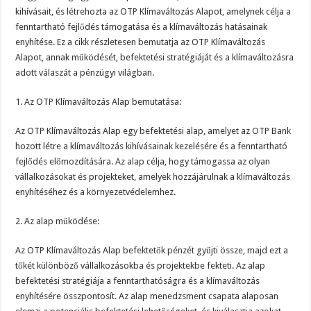
kihívásait, és létrehozta az OTP Klímaváltozás Alapot, amelynek célja a
fenntartható fejlődés támogatása és a klímaváltozás hatásainak
enyhítése. Ez a cikk részletesen bemutatja az OTP Klímaváltozás
Alapot, annak működését, befektetési stratégiáját és a klímaváltozásra
adott válaszát a pénzügyi világban.
1. Az OTP Klímaváltozás Alap bemutatása:
Az OTP Klímaváltozás Alap egy befektetési alap, amelyet az OTP Bank
hozott létre a klímaváltozás kihívásainak kezelésére és a fenntartható
fejlődés előmozdítására. Az alap célja, hogy támogassa az olyan
vállalkozásokat és projekteket, amelyek hozzájárulnak a klímaváltozás
enyhítéséhez és a környezetvédelemhez.
2. Az alap működése:
Az OTP Klímaváltozás Alap befektetők pénzét gyűjti össze, majd ezt a
tőkét különböző vállalkozásokba és projektekbe fekteti. Az alap
befektetési stratégiája a fenntarthatóságra és a klímaváltozás
enyhítésére összpontosít. Az alap menedzsment csapata alaposan