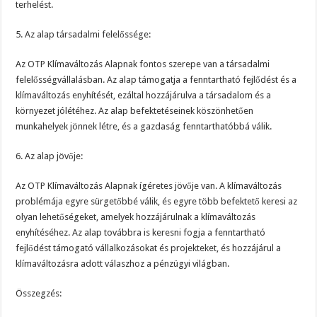
terhelést.
5. Az alap társadalmi felelőssége:
Az OTP Klímaváltozás Alapnak fontos szerepe van a társadalmi
felelősségvállalásban. Az alap támogatja a fenntartható fejlődést és a
klímaváltozás enyhítését, ezáltal hozzájárulva a társadalom és a
környezet jólétéhez. Az alap befektetéseinek köszönhetően
munkahelyek jönnek létre, és a gazdaság fenntarthatóbbá válik.
6. Az alap jövője:
Az OTP Klímaváltozás Alapnak ígéretes jövője van. A klímaváltozás
problémája egyre sürgetőbbé válik, és egyre több befektető keresi az
olyan lehetőségeket, amelyek hozzájárulnak a klímaváltozás
enyhítéséhez. Az alap továbbra is keresni fogja a fenntartható
fejlődést támogató vállalkozásokat és projekteket, és hozzájárul a
klímaváltozásra adott válaszhoz a pénzügyi világban.
Összegzés: