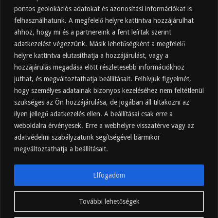
pontos geolokációs adatokat és azonosítási információkat is
2025.10.31.
felhasználhatunk. A megfelelő helyre kattintva hozzájárulhat
Almaecet fogyasztása: mikor, mennyit, mivel
hígítva?
ahhoz, hogy mi és a partnereink a fent leírtak szerint
adatkezelést végezzünk. Másik lehetőségként a megfelelő
2025.10.30.
helyre kattintva elutasíthatja a hozzájárulást, vagy a
Almaecet hatása a szervezetre –
Mit mond a kutatás?
hozzájárulás megadása előtt részletesebb információkhoz
2025.10.15.
juthat, és megváltoztathatja beállításait. Felhívjuk figyelmét,
hogy személyes adatainak bizonyos kezeléséhez nem feltétlenül
Almaecet – Teljes útmutató:
szükséges az Ön hozzájárulása, de jogában áll tiltakozni az
hatások, felhasználás, kockázatok,
ilyen jellegű adatkezelés ellen. A beállításai csak erre a
beszerzés
weboldalra érvényesek. Erre a webhelyre visszatérve vagy az
2025.10.14.
adatvédelmi szabályzatunk segítségével bármikor
Ipari napelem cégeknek – esettanulmányok és
ajánlatkérés
megváltoztathatja a beállításait.
2025.09.11.
Elfogadom
További lehetőségek
hajnalkor.hu