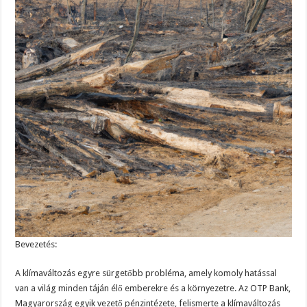
Bevezetés:
A klímaváltozás egyre sürgetőbb probléma, amely komoly hatással
van a világ minden táján élő emberekre és a környezetre. Az OTP Bank,
Magyarország egyik vezető pénzintézete, felismerte a klímaváltozás