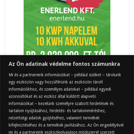
Az Ön adatinak védelme fontos számunkra
Mi és a partnereink információkat – például sütiket – tárolunk
egy eszközön vagy hozzáférünk az eszközön tárolt
információkhoz, és személyes adatokat – például egyedi
azonosítókat és az eszköz által küldött alapvető
információkat – kezelünk személyre szabott hirdetések és
tartalom nyújtásához, hirdetés- és tartalomméréshez,
Friss
Felkapott
Hozzászólások
Címkék
nézettségi adatok gyűjtéséhez, valamint termékek
kifejlesztéséhez és a termékek javításához. Az Ön engedélyével
Almaecet mire jó? 21 gyakori felhasználási
terület
mi és a partnereink eszközleolvasásos módszerrel szerzett