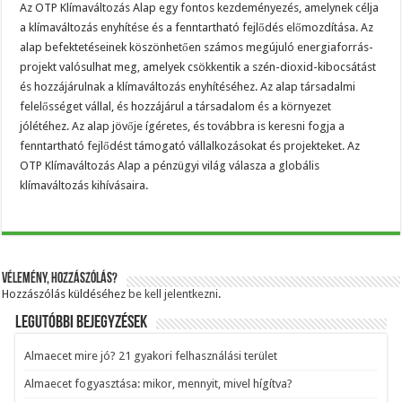
Az OTP Klímaváltozás Alap egy fontos kezdeményezés, amelynek célja
a klímaváltozás enyhítése és a fenntartható fejlődés előmozdítása. Az
alap befektetéseinek köszönhetően számos megújuló energiaforrás-
projekt valósulhat meg, amelyek csökkentik a szén-dioxid-kibocsátást
és hozzájárulnak a klímaváltozás enyhítéséhez. Az alap társadalmi
felelősséget vállal, és hozzájárul a társadalom és a környezet
jólétéhez. Az alap jövője ígéretes, és továbbra is keresni fogja a
fenntartható fejlődést támogató vállalkozásokat és projekteket. Az
OTP Klímaváltozás Alap a pénzügyi világ válasza a globális
klímaváltozás kihívásaira.
Vélemény, hozzászólás?
Hozzászólás küldéséhez
be kell jelentkezni
.
Legutóbbi bejegyzések
Almaecet mire jó? 21 gyakori felhasználási terület
Almaecet fogyasztása: mikor, mennyit, mivel hígítva?