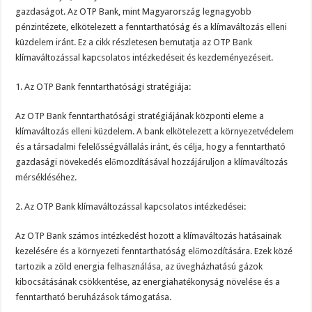
gazdaságot. Az OTP Bank, mint Magyarország legnagyobb
pénzintézete, elkötelezett a fenntarthatóság és a klímaváltozás elleni
küzdelem iránt. Ez a cikk részletesen bemutatja az OTP Bank
klímaváltozással kapcsolatos intézkedéseit és kezdeményezéseit.
1. Az OTP Bank fenntarthatósági stratégiája:
Az OTP Bank fenntarthatósági stratégiájának központi eleme a
klímaváltozás elleni küzdelem. A bank elkötelezett a környezetvédelem
és a társadalmi felelősségvállalás iránt, és célja, hogy a fenntartható
gazdasági növekedés előmozdításával hozzájáruljon a klímaváltozás
mérsékléséhez.
2. Az OTP Bank klímaváltozással kapcsolatos intézkedései:
Az OTP Bank számos intézkedést hozott a klímaváltozás hatásainak
kezelésére és a környezeti fenntarthatóság előmozdítására. Ezek közé
tartozik a zöld energia felhasználása, az üvegházhatású gázok
kibocsátásának csökkentése, az energiahatékonyság növelése és a
fenntartható beruházások támogatása.