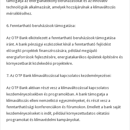
támogatja az energiahatékony beruházásokat és az innovatív
technológiák alkalmazását, amelyek hozzájárulnak a klímaváltozás
mérsékléséhez.
6. Fenntartható beruházások támogatása:
Az OTP Bank elkötelezett a fenntartható beruházások támogatása
iránt. A bank pénzügyi eszközöket kínál a fenntartható fejlődést
elősegítő projektek finanszírozására, például megújuló
energiaforrások fejlesztésére, energiatakarékos épületek építésére és
környezetbarát közlekedési projektekre.
7. Az OTP Bank klímaváltozással kapcsolatos kezdeményezései:
Az OTP Bank aktívan részt vesz a klímaváltozással kapcsolatos
kezdeményezésekben és programokban. A bank támogatja a
klímaváltozás elleni nemzetközi egyezményeket, és részt vesz a
fenntarthatósági konferenciákon és fórumokon. Emellett a bank saját
kezdeményezéseket is indít, például környezettudatos oktatási
programokat és klímavédelmi kampányokat.