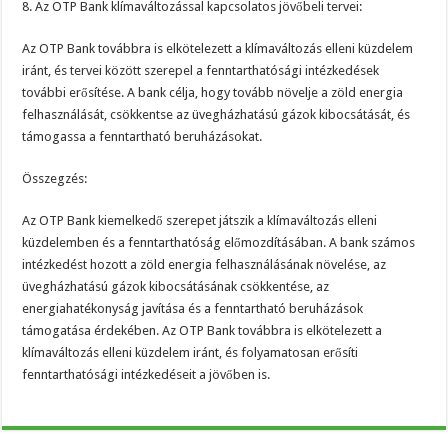
8. Az OTP Bank klímaváltozással kapcsolatos jövőbeli tervei:
Az OTP Bank továbbra is elkötelezett a klímaváltozás elleni küzdelem
iránt, és tervei között szerepel a fenntarthatósági intézkedések
további erősítése. A bank célja, hogy tovább növelje a zöld energia
felhasználását, csökkentse az üvegházhatású gázok kibocsátását, és
támogassa a fenntartható beruházásokat.
Összegzés:
Az OTP Bank kiemelkedő szerepet játszik a klímaváltozás elleni
küzdelemben és a fenntarthatóság előmozdításában. A bank számos
intézkedést hozott a zöld energia felhasználásának növelése, az
üvegházhatású gázok kibocsátásának csökkentése, az
energiahatékonyság javítása és a fenntartható beruházások
támogatása érdekében. Az OTP Bank továbbra is elkötelezett a
klímaváltozás elleni küzdelem iránt, és folyamatosan erősíti
fenntarthatósági intézkedéseit a jövőben is.