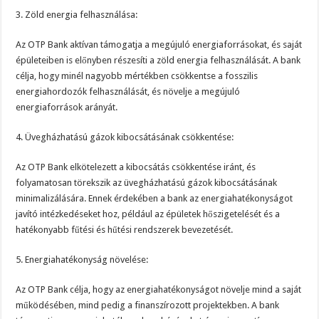
3. Zöld energia felhasználása:
Az OTP Bank aktívan támogatja a megújuló energiaforrásokat, és saját
épületeiben is előnyben részesíti a zöld energia felhasználását. A bank
célja, hogy minél nagyobb mértékben csökkentse a fosszilis
energiahordozók felhasználását, és növelje a megújuló
energiaforrások arányát.
4. Üvegházhatású gázok kibocsátásának csökkentése:
Az OTP Bank elkötelezett a kibocsátás csökkentése iránt, és
folyamatosan törekszik az üvegházhatású gázok kibocsátásának
minimalizálására. Ennek érdekében a bank az energiahatékonyságot
javító intézkedéseket hoz, például az épületek hőszigetelését és a
hatékonyabb fűtési és hűtési rendszerek bevezetését.
5. Energiahatékonyság növelése:
Az OTP Bank célja, hogy az energiahatékonyságot növelje mind a saját
működésében, mind pedig a finanszírozott projektekben. A bank