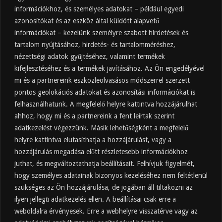
információkhoz, és személyes adatokat – például egyedi
azonosítókat és az eszköz által küldött alapvető
információkat – kezelünk személyre szabott hirdetések és
tartalom nyújtásához, hirdetés- és tartalomméréshez,
Friss
Felkapott
Hozzászólások
Címkék
nézettségi adatok gyűjtéséhez, valamint termékek
kifejlesztéséhez és a termékek javításához. Az Ön engedélyével
Almaecet mire jó? 21 gyakori felhasználási
terület
mi és a partnereink eszközleolvasásos módszerrel szerzett
pontos geolokációs adatokat és azonosítási információkat is
2025.10.31.
felhasználhatunk. A megfelelő helyre kattintva hozzájárulhat
Almaecet fogyasztása: mikor, mennyit, mivel
hígítva?
ahhoz, hogy mi és a partnereink a fent leírtak szerint
adatkezelést végezzünk. Másik lehetőségként a megfelelő
2025.10.30.
helyre kattintva elutasíthatja a hozzájárulást, vagy a
Almaecet hatása a szervezetre –
Mit mond a kutatás?
hozzájárulás megadása előtt részletesebb információkhoz
2025.10.15.
juthat, és megváltoztathatja beállításait. Felhívjuk figyelmét,
hogy személyes adatainak bizonyos kezeléséhez nem feltétlenül
Almaecet – Teljes útmutató:
szükséges az Ön hozzájárulása, de jogában áll tiltakozni az
hatások, felhasználás, kockázatok,
ilyen jellegű adatkezelés ellen. A beállításai csak erre a
beszerzés
weboldalra érvényesek. Erre a webhelyre visszatérve vagy az
2025.10.14.