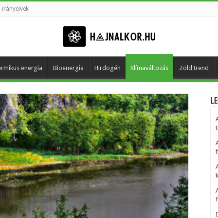
 irányelvek
rmikus energia
Bioenergia
Hirdogén
Klímaváltozás
Zöld trend
Le
t
h