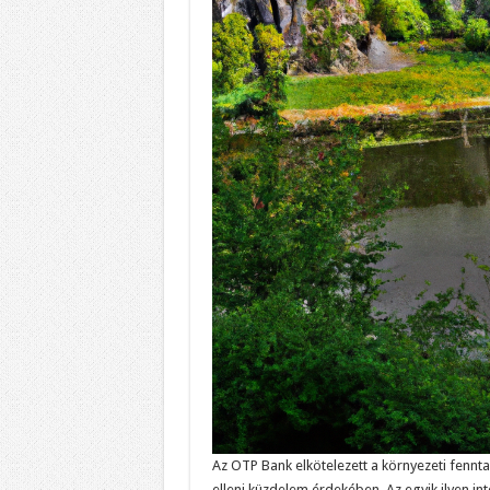
Az OTP Bank elkötelezett a környezeti fennta
elleni küzdelem érdekében. Az egyik ilyen in