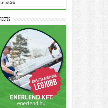
ajánlatkérés
rdetés