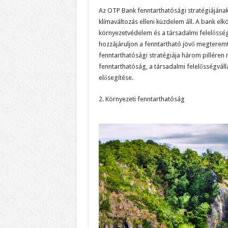
Az OTP Bank fenntarthatósági stratégiájána
klímaváltozás elleni küzdelem áll. A bank elkö
környezetvédelem és a társadalmi felelősségvá
hozzájáruljon a fenntartható jövő megterem
fenntarthatósági stratégiája három pilléren 
fenntarthatóság, a társadalmi felelősségváll
elősegítése.
2. Környezeti fenntarthatóság