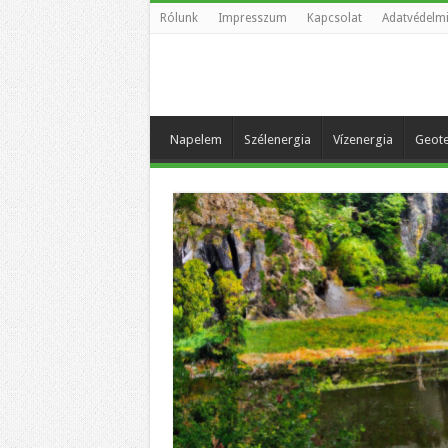
Rólunk
Impresszum
Kapcsolat
Adatvédelmi
Napelem
Szélenergia
Vízenergia
Geote