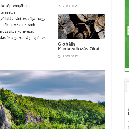
k középpontjában a
2023.09.26.
telezett a
llalás iránt, és célja, hogy
téséhez. Az OTP Bank
nyugszik: a környezeti
alás és a gazdasági fejlődés
Globális
Klímaváltozás Okai
2023.09.26.