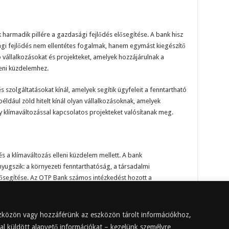
harmadik pillére a gazdasági fejlődés elősegítése. A bank hisz
gi fejlődés nem ellentétes fogalmak, hanem egymást kiegészítő
 vállalkozásokat és projekteket, amelyek hozzájárulnak a
leni küzdelemhez.
szolgáltatásokat kínál, amelyek segítik ügyfeleit a fenntartható
dául zöld hitelt kínál olyan vállalkozásoknak, amelyek
 klímaváltozással kapcsolatos projekteket valósítanak meg.
s a klímaváltozás elleni küzdelem mellett. A bank
nyugszik: a környezeti fenntarthatóság, a társadalmi
elősegítése. Az OTP Bank számos intézkedést hozott a
eértve a zöld energia felhasználását, a klímaváltozással
s a fenntartható gazdasági tevékenységek támogatását. Az
 intézmények számára a fenntarthatóság és a klímaváltozás
eszközön vagy hozzáférünk az eszközön tárolt információkhoz,
al küldött alapvető információkat – kezelünk személyre