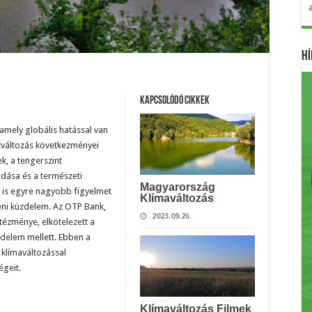
Hí
Kapcsolódó cikkek
amely globális hatással van
atváltozás következményei
k, a tengerszint
dása és a természeti
Magyarország
n is egyre nagyobb figyelmet
Klímaváltozás
leni küzdelem. Az OTP Bank,
2023.09.26.
ézménye, elkötelezett a
zdelem mellett. Ebben a
klímaváltozással
geit.
Klímaváltozás Filmek