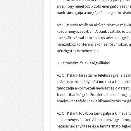
arra, hogy minél több zöld energiaforrást ha
bank támogatja a megújuló energiaforrások f
Az OTP Bank továbbá aktívan részt vesz a kl
kezdeményezésekben. A bank csatlakozott a C
klímaváltozással kapcsolatos adatokat gyűjt é
nemzetközi konferenciákon és fórumokon, aho
pénzügyi intézményekkel.
3. Társadalmi felelősségvállalás
Az OTP Bank társadalmi felelősségvállalásán
számos kezdeményezést indított a fenntarth
támogatja a környezeti nevelést és oktatást,
fenntarthatóságról. Emellett a bank támogatj
amelyek hozzájárulnak a klímaváltozás megé
Az OTP Bank továbbá támogatja a klímaváltoz
kezdeményezéseket. A bank pénzügyi támogatá
hatásainak enyhítése és a fenntartható fejlőd