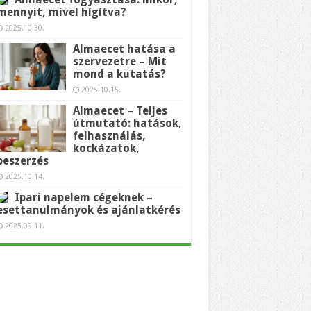
mennyit, mivel hígítva?
2025.10.30.
Almaecet hatása a
szervezetre – Mit
mond a kutatás?
2025.10.15.
Almaecet – Teljes
útmutató: hatások,
felhasználás,
kockázatok,
beszerzés
2025.10.14.
Ipari napelem cégeknek –
esettanulmányok és ajánlatkérés
2025.09.11.