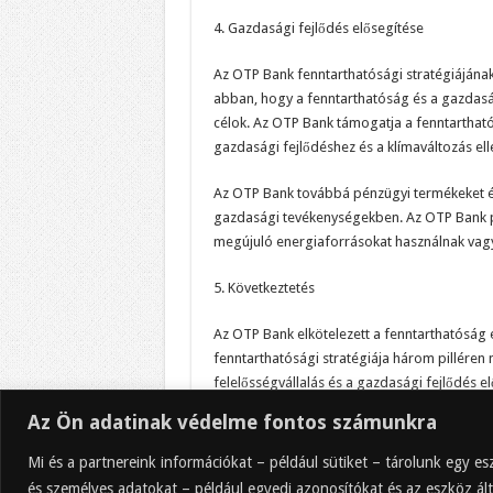
4. Gazdasági fejlődés elősegítése
Az OTP Bank fenntarthatósági stratégiájának 
abban, hogy a fenntarthatóság és a gazdasá
célok. Az OTP Bank támogatja a fenntartható
gazdasági fejlődéshez és a klímaváltozás el
Az OTP Bank továbbá pénzügyi termékeket és 
gazdasági tevékenységekben. Az OTP Bank pél
megújuló energiaforrásokat használnak vagy
5. Következtetés
Az OTP Bank elkötelezett a fenntarthatóság é
fenntarthatósági stratégiája három pilléren 
felelősségvállalás és a gazdasági fejlődés 
klímaváltozás elleni küzdelem érdekében, bel
Az Ön adatinak védelme fontos számunkra
kapcsolatos kezdeményezések támogatását é
OTP Bank példaként szolgálhat más pénzügyi
Mi és a partnereink információkat – például sütiket – tárolunk egy 
elleni küzdelem terén.
és személyes adatokat – például egyedi azonosítókat és az eszköz ált