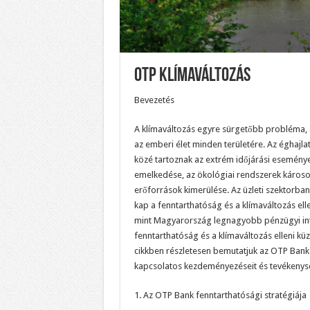
Otp Klímaváltozás
Bevezetés
A klímaváltozás egyre sürgetőbb probléma, 
az emberi élet minden területére. Az éghajl
közé tartoznak az extrém időjárási eseménye
emelkedése, az ökológiai rendszerek károso
erőforrások kimerülése. Az üzleti szektorba
kap a fenntarthatóság és a klímaváltozás el
mint Magyarország legnagyobb pénzügyi int
fenntarthatóság és a klímaváltozás elleni kü
cikkben részletesen bemutatjuk az OTP Bank 
kapcsolatos kezdeményezéseit és tevékenysé
1. Az OTP Bank fenntarthatósági stratégiája