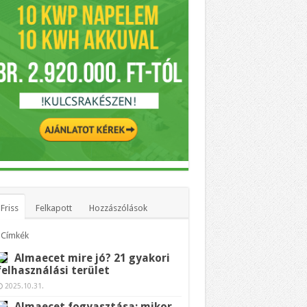
Friss
Felkapott
Hozzászólások
Címkék
Almaecet mire jó? 21 gyakori
felhasználási terület
2025.10.31.
Almaecet fogyasztása: mikor,