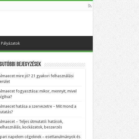
Pályázatok
gutóbbi bejegyzések
Almaecet mire jó? 21 gyakori felhasználási
erület
Almaecet fogyasztása: mikor, mennyit, mivel
ígítva?
Almaecet hatása a szervezetre – Mit mond a
kutatás?
Almaecet – Teljes útmutató: hatások,
felhasználás, kockázatok, beszerzés
Ipari napelem cégeknek – esettanulmányok és