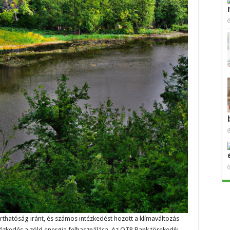
rthatóság iránt, és számos intézkedést hozott a klímaváltozás
tézkedés a zöld energia felhasználása. Az OTP Bank törekedik