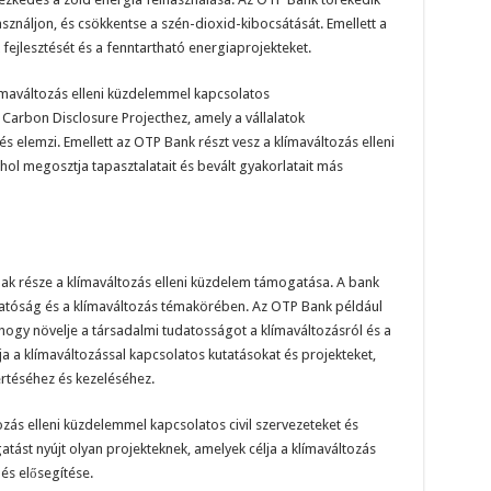
sználjon, és csökkentse a szén-dioxid-kibocsátását. Emellett a
ejlesztését és a fenntartható energiaprojekteket.
ímaváltozás elleni küzdelemmel kapcsolatos
arbon Disclosure Projecthez, amely a vállalatok
s elemzi. Emellett az OTP Bank részt vesz a klímaváltozás elleni
l megosztja tapasztalatait és bevált gyakorlatait más
ak része a klímaváltozás elleni küzdelem támogatása. A bank
atóság és a klímaváltozás témakörében. Az OTP Bank például
 hogy növelje a társadalmi tudatosságot a klímaváltozásról és a
a a klímaváltozással kapcsolatos kutatásokat és projekteket,
rtéséhez és kezeléséhez.
ás elleni küzdelemmel kapcsolatos civil szervezeteket és
st nyújt olyan projekteknek, amelyek célja a klímaváltozás
és elősegítése.