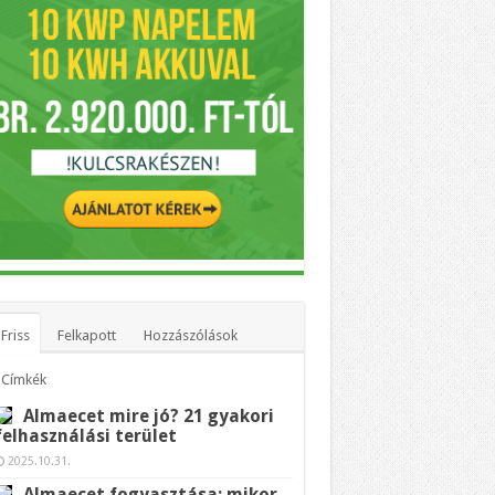
Friss
Felkapott
Hozzászólások
Címkék
Almaecet mire jó? 21 gyakori
felhasználási terület
2025.10.31.
Almaecet fogyasztása: mikor,