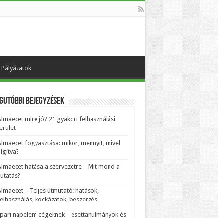
Pályázatok
gutóbbi bejegyzések
Almaecet mire jó? 21 gyakori felhasználási
erület
Almaecet fogyasztása: mikor, mennyit, mivel
ígítva?
Almaecet hatása a szervezetre – Mit mond a
kutatás?
Almaecet – Teljes útmutató: hatások,
felhasználás, kockázatok, beszerzés
Ipari napelem cégeknek – esettanulmányok és