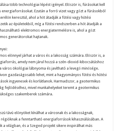
ása több technológiai lépést igényel. Először is, fúrásokat kell
 energiaforrásokat. Ezután a forró vizet vagy gőzt a fúrásokból
cserélőn keresztül, ahol a hőt átadják a fűtési vagy hűtési
zetik az épületekből, míg a fűtési rendszerben a hőt átadják a
z használható elektromos energiatermelésre is, ahol a gőzt
romos generátorokat hajtanak.
nyei:
s előnnyel járhat a város és a lakosság számára. Először is, a
giaforrás, amely nem járul hozzá a szén-dioxid-kibocsátáshoz
 a város ökológiai lábnyoma és javítható a levegő minősége.
ávon gazdaságosabb lehet, mint a hagyományos fűtési és hűtési
rások ingyenesek és korlátlanok. Harmadszor, a geotermikus
ság fejlődéséhez, mivel munkahelyeket teremt a geotermikus
szükséges szakemberek számára.
zú távú előnyöket kínálhat a városnak és a lakosságnak,
 régióknak a fenntartható energiaforrások kihasználásában. A
 a világban, és a Szeged projekt sikere inspirálhat más