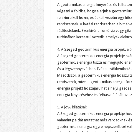
A geotermikus energia kinyerése és felhasznál
végezni a földbe, hogy elérjük a geotermikus
felszínre kell hozni, és át kell vezetni egy hő
rendszernek. A hűtési rendszerben a hőt elve
fűtőtesteknek. Ezenkívül a forró víz vagy gő
turbinákon keresztül vezetik, amelyek elekt
4. A Szeged geotermikus energia projekt elő
A Szeged geotermikus energia projektje számo
geotermikus energia tiszta és megújuló ener
és a légszennyezéshez. Ezáltal csökkenthető
Másodszor, a geotermikus energia hosszú t
rendszerek, mivel a geotermikus energiafor
energia projekt hozzájárulhat a helyi gazda
energia kinyeréséhez és felhasználásához 
5. A jövő kilátásai:
A Szeged geotermikus energia projektje hoss
valamint példát mutathat más városoknak és
geotermikus energia egyre népszerűbbé válik