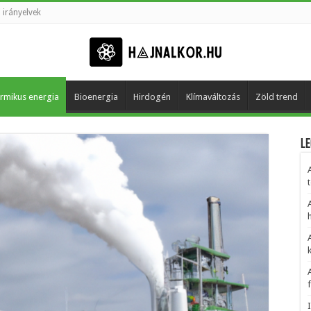
 irányelvek
rmikus energia
Bioenergia
Hirdogén
Klímaváltozás
Zöld trend
Le
t
h