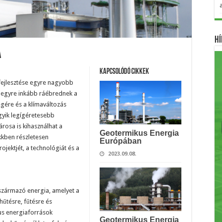
Hí
a
Kapcsolódó cikkek
fejlesztése egyre nagyobb
 egyre inkább ráébrednek a
égére és a klímaváltozás
gyik legígéretesebb
árosa is kihasználhat a
Geotermikus Energia
kkben részletesen
Európában
jektjét, a technológiát és a
2023.09.08.
származó energia, amelyet a
hűtésre, fűtésre és
us energiaforrások
Geotermikus Energia