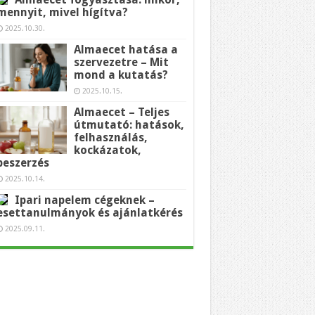
mennyit, mivel hígítva?
2025.10.30.
Almaecet hatása a
szervezetre – Mit
mond a kutatás?
2025.10.15.
Almaecet – Teljes
útmutató: hatások,
felhasználás,
kockázatok,
beszerzés
2025.10.14.
Ipari napelem cégeknek –
esettanulmányok és ajánlatkérés
2025.09.11.