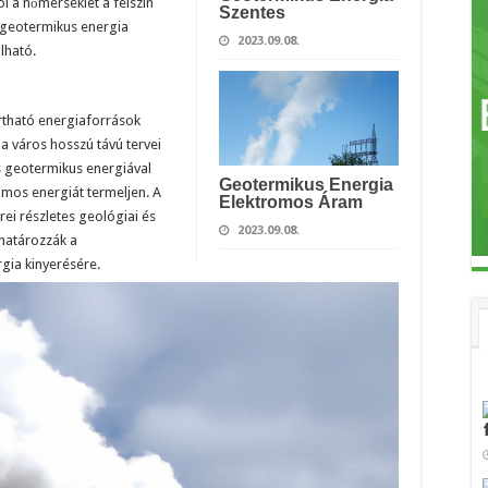
ol a hőmérséklet a felszín
Szentes
 geotermikus energia
2023.09.08.
lható.
rtható energiaforrások
 a város hosszú távú tervei
os geotermikus energiával
Geotermikus Energia
romos energiát termeljen. A
Elektromos Áram
ei részletes geológiai és
2023.09.08.
határozzák a
gia kinyerésére.