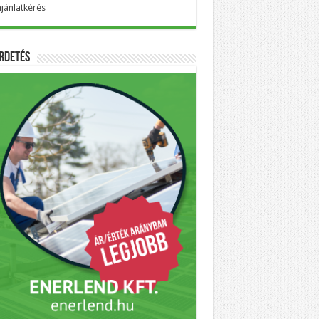
ajánlatkérés
rdetés