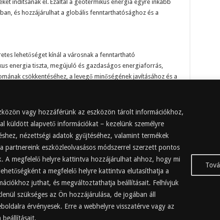
ket indítsanak el. Ezáltal a geotermikus energia egyre inkább
ban, és hozzájárulhat a globális fenntarthatósághoz és a
etes lehetőséget kínál a városnak a fenntartható
kus energia tiszta, megújuló és gazdaságos energiaforrás,
yomának csökkentéséhez, a levegő minőségének javításához és a
e inspirálhat más városokat és régiókat, hogy hasonló
 globális fenntarthatósághoz és a klímaváltozás elleni
rojektje tehát egy fontos lépés lehet a város és a világ zöld
eszközön vagy hozzáférünk az eszközön tárolt információkhoz,
al küldött alapvető információkat – kezelünk személyre
réshez, nézettségi adatok gyűjtéséhez, valamint termékek
 a partnereink eszközleolvasásos módszerrel szerzett pontos
k. A megfelelő helyre kattintva hozzájárulhat ahhoz, hogy mi
Tová
lehetőségként a megfelelő helyre kattintva elutasíthatja a
ációkhoz juthat, és megváltoztathatja beállításait. Felhívjuk
lenül szükséges az Ön hozzájárulása, de jogában áll
a weboldalra érvényesek. Erre a webhelyre visszatérve vagy az
beállításait.