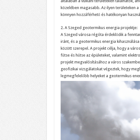
általában a vulkáni területeken találhatók, ah
közelében magasabb. Az ilyen területeken a
könnyen hozzáférhető és hatékonyan haszná
2. A Szeged geotermikus energia projektje:
A Szeged városa régóta érdeklődik a fennta
iránt, és a geotermikus energia kihasználása
között szerepel. A projekt célja, hogy a vár
fűtse és hűtse az épületeket, valamint elekt
projekt megvalósításához a város szakember
geofizikai vizsgálatokat végeztek, hogy meg
legmegfelelőbb helyeket a geotermikus ener