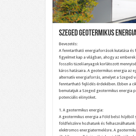
Szeged Geotermikus Energi
Bevezetés:
A fenntartható energiaforrások kutatása és 
figyelmet kap a világban, ahogy az emberek
fosszilis tüzelőanyagok korlátozott mennyis
káros hatásaira. A geotermikus energia az e
alternatív energiaforrás, amelyet a Szeged v
fenntartható fejlődés érdekében. Ebben a ci
bemutatjuk a Szeged geotermikus energia pro
potenciális előnyöket.
1. A geotermikus energia:
A geotermikus energia a Föld belső hőjéből 
földfelszínre hozhatunk és felhasználhatunk 
elektromos energiatermelésre. A geotermik