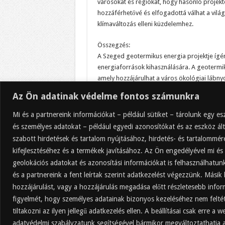
városokat és régiókat, hogy hasonló projekte
hozzáférhetővé és elfogadottá válhat a világ
klímaváltozás elleni küzdelemhez.
Összegzés:
A Szeged geotermikus energia projektje ígér
energiaforrások kihasználására. A geotermi
amely hozzájárulhat a város ökológiai lábn
helyi gazdaság fejlődéséhez. A projekt siker
Az Ön adatinak védelme fontos számunkra
projekteket indítsanak el, és hozzájárulhat a
küzdelemhez. A Szeged geotermikus energia p
Mi és a partnereink információkat – például sütiket – tárolunk egy 
energiaforrások felé történő átállásában.
és személyes adatokat – például egyedi azonosítókat és az eszköz ált
szabott hirdetések és tartalom nyújtásához, hirdetés- és tartalommé
kifejlesztéséhez és a termékek javításához. Az Ön engedélyével mi és
geolokációs adatokat és azonosítási információkat is felhasználhatun
és a partnereink a fent leírtak szerint adatkezelést végezzünk. Másik 
Vélemény, hozzászólás?
Hozzászólás küldéséhez
be kell jelentkezni
.
hozzájárulást, vagy a hozzájárulás megadása előtt részletesebb inform
figyelmét, hogy személyes adatainak bizonyos kezeléséhez nem feltét
tiltakozni az ilyen jellegű adatkezelés ellen. A beállításai csak erre 
© Copyright 2025, Minden jog fenntartva.
adatvédelmi szabályzatunk segítségével bármikor megváltoztathatja a 